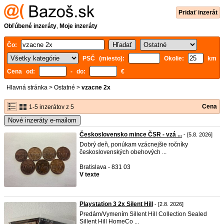
Pridať inzerát
Obľúbené inzeráty
,
Moje inzeráty
Čo:
PSČ (miesto):
Okolie:
km
Cena od:
- do:
€
Hlavná stránka
>
Ostatné
>
vzacne 2x
Cena
1-5 inzerátov z 5
Nové inzeráty e-mailom
Československo mince ČSR - vzá ...
- [5.8. 2026]
Dobrý deň, ponúkam vzácnejšie ročníky
československých obehových ...
Bratislava - 831 03
V texte
Playstation 3 2x Silent Hill
- [2.8. 2026]
Predám/Vymením Sillent Hill Collection Sealed
Sillent Hill HomeCo ...