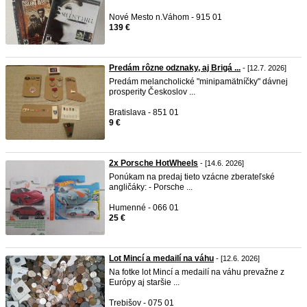
Nové Mesto n.Váhom - 915 01
139 €
Predám rôzne odznaky, aj Brigá ...
- [12.7. 2026]
Predám melancholické "minipamätníčky" dávnej
prosperity Českoslov ...
Bratislava - 851 01
9 €
2x Porsche HotWheels
- [14.6. 2026]
Ponúkam na predaj tieto vzácne zberateľské
angličáky: - Porsche ...
Humenné - 066 01
25 €
Lot Mincí a medailí na váhu
- [12.6. 2026]
Na fotke lot Mincí a medailí na váhu prevažne z
Európy aj staršie ...
Trebišov - 075 01