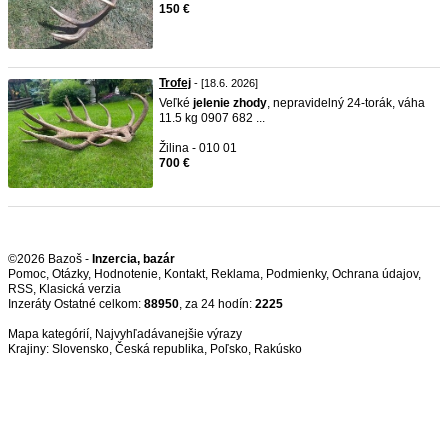
150 €
Trofej
- [18.6. 2026]
Veľké
jelenie
zhody
, nepravidelný 24-torák, váha
11.5 kg 0907 682 ...
Žilina - 010 01
700 €
©2026 Bazoš -
Inzercia, bazár
Pomoc
,
Otázky
,
Hodnotenie
,
Kontakt
,
Reklama
,
Podmienky
,
Ochrana údajov
,
RSS
,
Inzeráty Ostatné celkom:
88950
, za 24 hodín:
2225
Mapa kategórií
,
Najvyhľadávanejšie výrazy
Krajiny:
Slovensko
,
Česká republika
,
Poľsko
,
Rakúsko