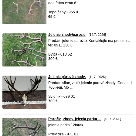
dedičstvo cena 6 ...
Topoľčany - 955 01
65 €
Jelenie zhody/parožie
- [14.7. 2026]
Predám
jelenie
parožie. Kontaktujte ma prosím na
tel: 0911 230 8 ...
Bytča - 013 62
300 €
Jelenie párové zhody.
- [11.7. 2026]
Predám silné, zlaté
jelenie
párové
zhody
. Cena od
700,-eur. Mo ...
Svidník - 089 01
700 €
Parožie, zhody, jelenia parka ...
- [10.7. 2026]
jelenie parka 12torak
Prievidza - 971 01