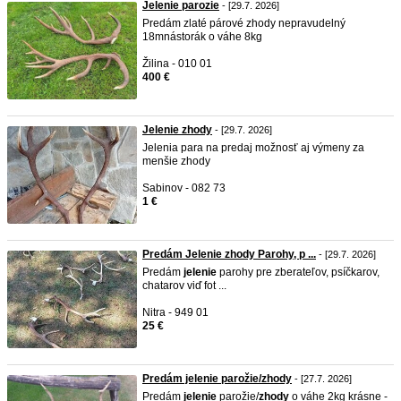
Jelenie parozie
- [29.7. 2026]
Predám zlaté párové zhody nepravudelný
18mnástorák o váhe 8kg
Žilina - 010 01
400 €
Jelenie zhody
- [29.7. 2026]
Jelenia para na predaj možnosť aj výmeny za
menšie zhody
Sabinov - 082 73
1 €
Predám Jelenie zhody Parohy, p ...
- [29.7. 2026]
Predám
jelenie
parohy pre zberateľov, psíčkarov,
chatarov viď fot ...
Nitra - 949 01
25 €
Predám jelenie parožie/zhody
- [27.7. 2026]
Predám
jelenie
parožie/
zhody
o váhe 2kg krásne -