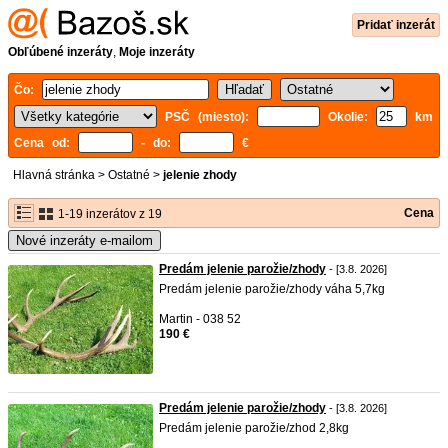
Pridať inzerát
Obľúbené inzeráty
,
Moje inzeráty
Čo:
PSČ (miesto):
Okolie:
km
Cena od:
- do:
€
Hlavná stránka
>
Ostatné
>
jelenie zhody
Cena
1-19 inzerátov z 19
Nové inzeráty e-mailom
Predám jelenie parožie/zhody
- [3.8. 2026]
Predám jelenie parožie/zhody váha 5,7kg
Martin - 038 52
190 €
Predám jelenie parožie/zhody
- [3.8. 2026]
Predám jelenie parožie/zhod 2,8kg