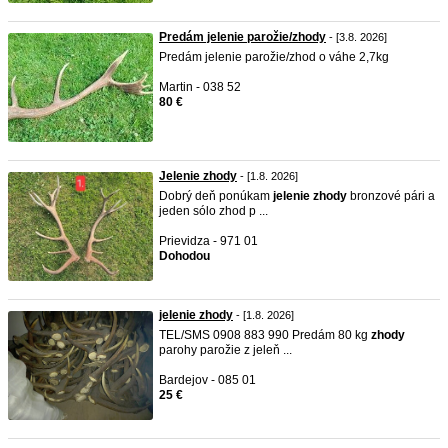
Predám jelenie parožie/zhody
- [3.8. 2026]
Predám jelenie parožie/zhod o váhe 2,7kg
Martin - 038 52
80 €
Jelenie zhody
- [1.8. 2026]
Dobrý deň ponúkam
jelenie
zhody
bronzové pári a
jeden sólo zhod p ...
Prievidza - 971 01
Dohodou
jelenie zhody
- [1.8. 2026]
TEL/SMS 0908 883 990 Predám 80 kg
zhody
parohy parožie z jeleň ...
Bardejov - 085 01
25 €