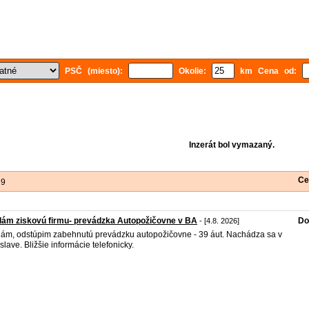
PSČ (miesto):
Okolie:
km Cena od:
Inzerát bol vymazaný.
Ce
 9
ám ziskovú firmu- prevádzka Autopožičovne v BA
Do
- [4.8. 2026]
ám, odstúpim zabehnutú prevádzku autopožičovne - 39 áut. Nachádza sa v
islave. Bližšie informácie telefonicky.