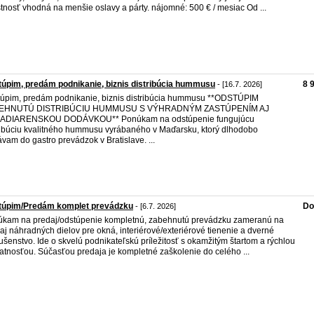
tnosť vhodná na menšie oslavy a párty. nájomné: 500 € / mesiac Od ...
úpim, predám podnikanie, biznis distribúcia hummusu
8 
- [16.7. 2026]
úpim, predám podnikanie, biznis distribúcia hummusu **ODSTÚPIM
EHNUTÚ DISTRIBÚCIU HUMMUSU S VÝHRADNÝM ZASTÚPENÍM AJ
ADIARENSKOU DODÁVKOU** Ponúkam na odstúpenie fungujúcu
ribúciu kvalitného hummusu vyrábaného v Maďarsku, ktorý dlhodobo
vam do gastro prevádzok v Bratislave. ...
túpim/Predám komplet prevádzku
Do
- [6.7. 2026]
kam na predaj/odstúpenie kompletnú, zabehnutú prevádzku zameranú na
aj náhradných dielov pre okná, interiérové/exteriérové tienenie a dverné
lušenstvo. Ide o skvelú podnikateľskú príležitosť s okamžitým štartom a rýchlou
atnosťou. Súčasťou predaja je kompletné zaškolenie do celého ...