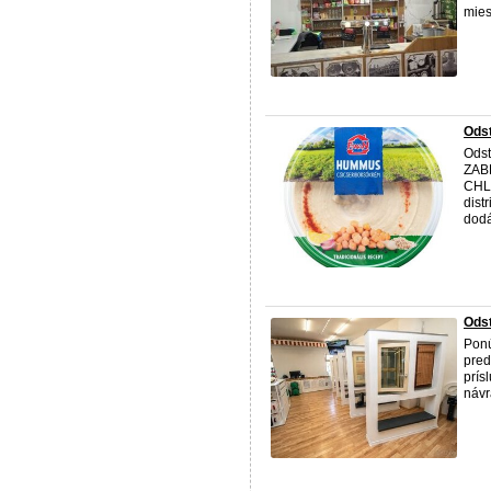
mies
Odst
Odst
ZAB
CHL
dist
dodá
Ods
Ponú
pred
prís
návr