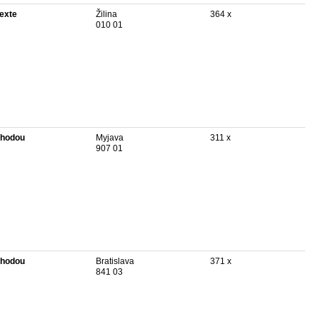
texte
Žilina
364 x
010 01
hodou
Myjava
311 x
907 01
hodou
Bratislava
371 x
841 03