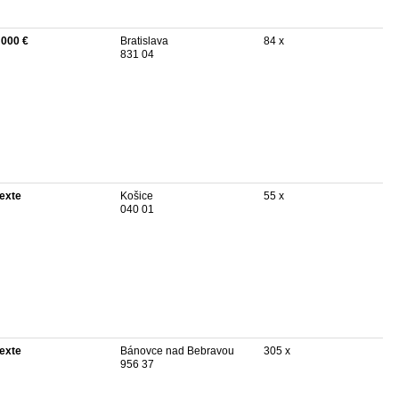
 000 €
Bratislava
84 x
831 04
texte
Košice
55 x
040 01
texte
Bánovce nad Bebravou
305 x
956 37