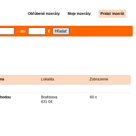
Obľúbené inzeráty
Moje inzeráty
Pridať inzerát
- do:
€
na
Lokalita
Zobrazenie
hodou
Bratislava
60 x
831 04