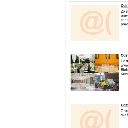
Odst
Zo z
prev
cent
prev
Ods
Odst
www.
Biel
Kovo
Ods
Z ro
mieš