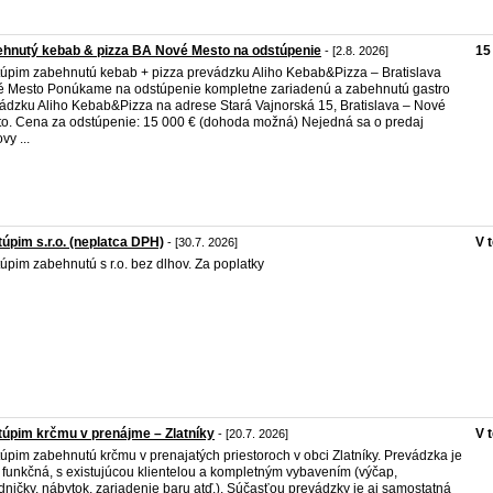
hnutý kebab & pizza BA Nové Mesto na odstúpenie
15
- [2.8. 2026]
úpim zabehnutú kebab + pizza prevádzku Aliho Kebab&Pizza – Bratislava
 Mesto Ponúkame na odstúpenie kompletne zariadenú a zabehnutú gastro
ádzku Aliho Kebab&Pizza na adrese Stará Vajnorská 15, Bratislava – Nové
o. Cena za odstúpenie: 15 000 € (dohoda možná) Nejedná sa o predaj
vy ...
úpim s.r.o. (neplatca DPH)
V 
- [30.7. 2026]
úpim zabehnutú s r.o. bez dlhov. Za poplatky
úpim krčmu v prenájme – Zlatníky
V 
- [20.7. 2026]
úpim zabehnutú krčmu v prenajatých priestoroch v obci Zlatníky. Prevádzka je
 funkčná, s existujúcou klientelou a kompletným vybavením (výčap,
dničky, nábytok, zariadenie baru atď.). Súčasťou prevádzky je aj samostatná