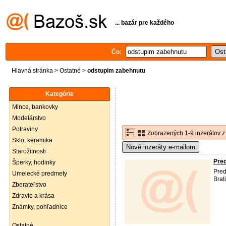
... bazár pre každého
Čo:
Hlavná stránka
>
Ostatné
>
odstupim zabehnutu
Kategórie
Mince, bankovky
Modelárstvo
Potraviny
Zobrazených 1-9 inzerátov z
Sklo, keramika
Nové inzeráty e-mailom
Starožitnosti
Pred
Šperky, hodinky
Pred
Umelecké predmety
Brat
Zberateľstvo
Zdravie a krása
Známky, pohľadnice
Ostatné