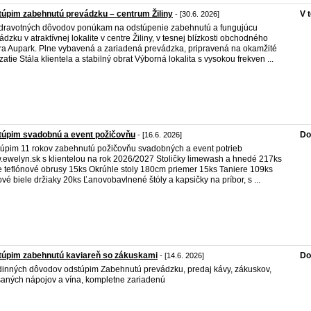
úpim zabehnutú prevádzku – centrum Žiliny
V 
- [30.6. 2026]
dravotných dôvodov ponúkam na odstúpenie zabehnutú a fungujúcu
ádzku v atraktívnej lokalite v centre Žiliny, v tesnej blízkosti obchodného
ra Aupark. Plne vybavená a zariadená prevádzka, pripravená na okamžité
zatie Stála klientela a stabilný obrat Výborná lokalita s vysokou frekven ...
túpim svadobnú a event požičovňu
Do
- [16.6. 2026]
úpim 11 rokov zabehnutú požičovňu svadobných a event potrieb
ewelyn.sk s klientelou na rok 2026/2027 Stoličky limewash a hnedé 217ks
e teflónové obrusy 15ks Okrúhle stoly 180cm priemer 15ks Taniere 109ks
vé biele držiaky 20ks Ľanovobavlnené štóly a kapsičky na príbor, s ...
túpim zabehnutú kaviareň so zákuskami
Do
- [14.6. 2026]
dinných dôvodov odstúpim Zabehnutú prevádzku, predaj kávy, zákuskov,
aných nápojov a vína, kompletne zariadenú