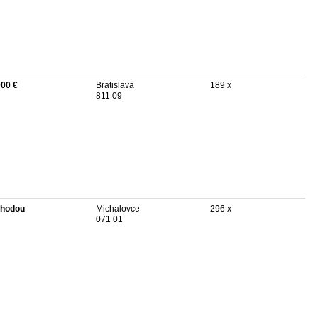
900 €
Bratislava
189 x
811 09
hodou
Michalovce
296 x
071 01