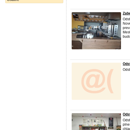
Zabe
Odst
Nové
prev
Mest
budo
Odst
Odst
Odst
Odst
plne
chla