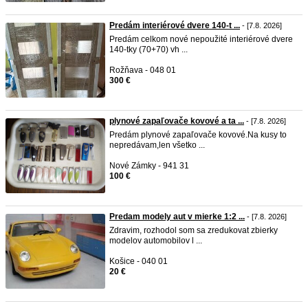
Predám interiérové dvere 140-t ...
- [7.8. 2026]
Predám celkom nové nepoužité interiérové dvere
140-tky (70+70) vh ...
Rožňava - 048 01
300 €
plynové zapaľovače kovové a ta ...
- [7.8. 2026]
Predám plynové zapaľovače kovové.Na kusy to
nepredávam,len všetko ...
Nové Zámky - 941 31
100 €
Predam modely aut v mierke 1:2 ...
- [7.8. 2026]
Zdravim, rozhodol som sa zredukovat zbierky
modelov automobilov l ...
Košice - 040 01
20 €