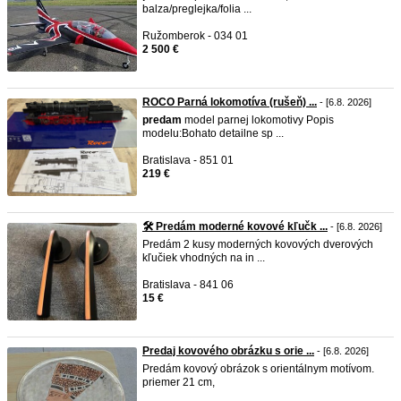
balza/preglejka/folia ...
Ružomberok - 034 01
2 500 €
ROCO Parná lokomotíva (rušeň) ...
- [6.8. 2026]
predam
model parnej lokomotivy Popis
modelu:Bohato detailne sp ...
Bratislava - 851 01
219 €
🛠️ Predám moderné kovové kľučk ...
- [6.8. 2026]
Predám 2 kusy moderných kovových dverových
kľučiek vhodných na in ...
Bratislava - 841 06
15 €
Predaj kovového obrázku s orie ...
- [6.8. 2026]
Predám kovový obrázok s orientálnym motívom.
priemer 21 cm,