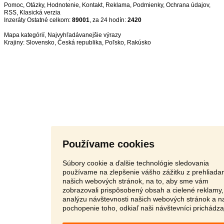
Pomoc
,
Otázky
,
Hodnotenie
,
Kontakt
,
Reklama
,
Podmienky
,
Ochrana údajov
,
RSS
,
Inzeráty Ostatné celkom:
89001
, za 24 hodín:
2420
Mapa kategórií
,
Najvyhľadávanejšie výrazy
Krajiny:
Slovensko
,
Česká republika
,
Poľsko
,
Rakúsko
Používame cookies
Súbory cookie a ďalšie technológie sledovania
používame na zlepšenie vášho zážitku z prehliada
našich webových stránok, na to, aby sme vám
zobrazovali prispôsobený obsah a cielené reklamy,
analýzu návštevnosti našich webových stránok a n
pochopenie toho, odkiaľ naši návštevníci prichádza