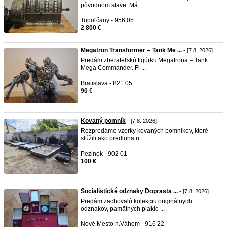
pôvodnom stave. Má ...
Topoľčany - 956 05
2 800 €
Megatron Transformer – Tank Me ...
- [7.8. 2026]
Predám zberateľskú figúrku Megatrona – Tank
Mega Commander. Fi ...
Bratislava - 821 05
90 €
Kovaný pomník
- [7.8. 2026]
Rozpredáme vzorky kovaných pomníkov, ktoré
slúžili ako predloha n ...
Pezinok - 902 01
100 €
Socialistické odznaky Doprasta ...
- [7.8. 2026]
Predám zachovalú kolekciu originálnych
odznakov, pamätných plakie ...
Nové Mesto n.Váhom - 916 22