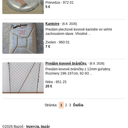
Prievidza - 972 01
5 €
Kanistre
- [6.8. 2026]
Predám plechové kovové kanistre vo veľmi
zachovalom stave. Vhodné ...
Zvolen - 960 01
7 €
Predám kovové bráničky.
- [6.8. 2026]
Predám kovové bráničky z 12mm guľatiny.
Rozmery 196-197cm, 92-93 ...
Nitra - 951 25
20 €
Stránka:
1
2
3
Ďalšia
©2026 Bazoš -
Inzercia, bazár