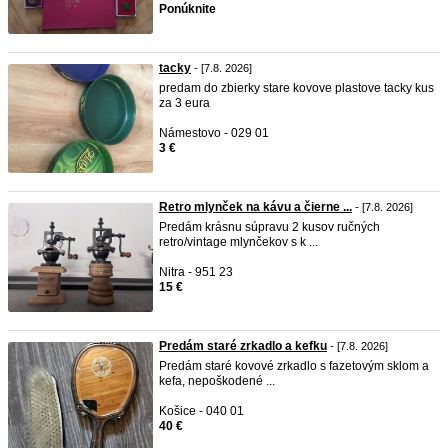
Ponúknite
tacky
- [7.8. 2026]
predam do zbierky stare kovove plastove tacky kus
za 3 eura
Námestovo - 029 01
3 €
Retro mlynček na kávu a čierne ...
- [7.8. 2026]
Predám krásnu súpravu 2 kusov ručných
retro/vintage mlynčekov s k ...
Nitra - 951 23
15 €
Predám staré zrkadlo a kefku
- [7.8. 2026]
Predám staré kovové zrkadlo s fazetovým sklom a
kefa, nepoškodené ...
Košice - 040 01
40 €