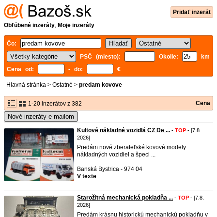
Pridať inzerát
Obľúbené inzeráty
,
Moje inzeráty
Čo:
PSČ (miesto):
Okolie:
km
Cena od:
- do:
€
Hlavná stránka
>
Ostatné
>
predam kovove
Cena
1-20 inzerátov z 382
Nové inzeráty e-mailom
Kultové nákladné vozidlá CZ De ...
-
TOP
- [7.8.
2026]
Predám nové zberateľské kovové modely
nákladných vozidiel a špeci ...
Banská Bystrica - 974 04
V texte
Starožitná mechanická pokladňa ...
-
TOP
- [7.8.
2026]
Predám krásnu historickú mechanickú pokladňu v