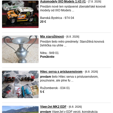
Automodely IXO Models 1:43 #1
- [7.8. 2026]
Predám nové len vystavené zberateľské kovové
modely od IXO Models ...
Banská Bystrica - 974 04
20 €
Mix starožitnosti
- [6.8. 2026]
Predám tieto retro predmety: Starožitná kovová
žehlička na uhlie ...
Nitra - 949 01
Ponúknite
Hitec serva s prislusenstvom
- [6.8. 2026]
predam
tieto Hitec serva s prislusenstvom,
pouzivane, ale plne fu ...
Ružomberok - 034 01
5 €
ViperJet MK2 EDF
- [6.8. 2026]
predam
ViperJet v EDF verzii, konstrukcia