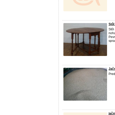
Stôl
Stôl
noha
Pevn
spra
Jač
Pre
jač