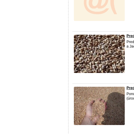
Pre
Pred
a Ja
Pre
Ponú
(úro