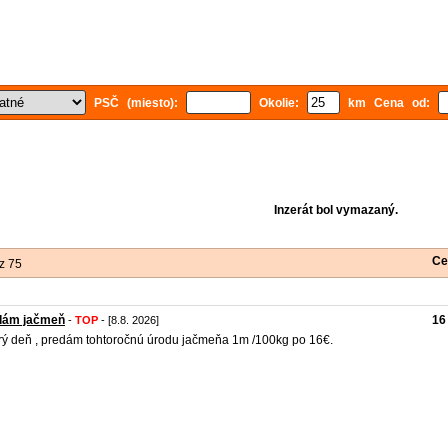
PSČ (miesto):
Okolie:
km Cena od:
Inzerát bol vymazaný.
Ce
z 75
dám jačmeň
16
-
TOP
- [8.8. 2026]
ý deň , predám tohtoročnú úrodu jačmeňa 1m /100kg po 16€.