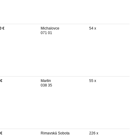
0 €
Michalovce
54 x
071 01
 €
Martin
55 x
038 35
 €
Rimavská Sobota
226 x