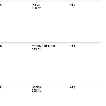
 €
Martin
41 x
038 42
 €
Vranov nad Topľou
41 x
093 01
 €
Senica
41 x
908 41