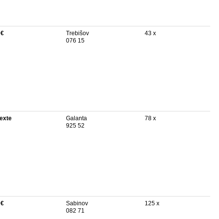
 €
Trebišov
43 x
076 15
texte
Galanta
78 x
925 52
 €
Sabinov
125 x
082 71