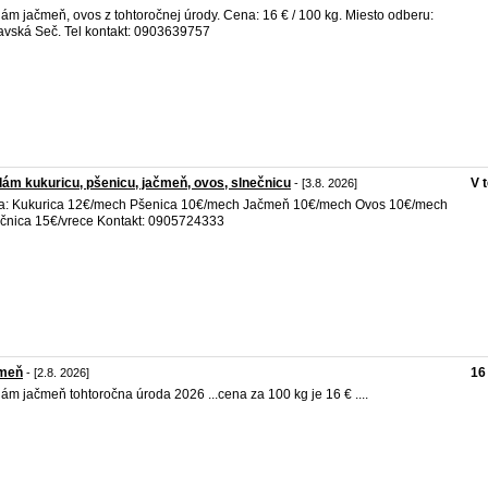
ám jačmeň, ovos z tohtoročnej úrody. Cena: 16 € / 100 kg. Miesto odberu:
vská Seč. Tel kontakt: 0903639757
ám kukuricu, pšenicu, jačmeň, ovos, slnečnicu
V 
- [3.8. 2026]
: Kukurica 12€/mech Pšenica 10€/mech Jačmeň 10€/mech Ovos 10€/mech
čnica 15€/vrece Kontakt: 0905724333
meň
16
- [2.8. 2026]
ám jačmeň tohtoročna úroda 2026 ...cena za 100 kg je 16 € ....