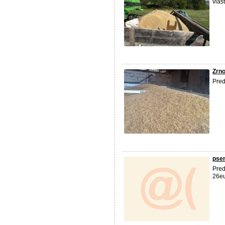
vlas
Zrn
Pred
pse
Pred
26eu