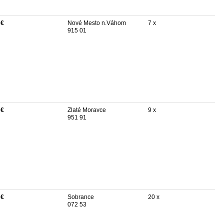
 €
Nové Mesto n.Váhom
7 x
915 01
 €
Zlaté Moravce
9 x
951 91
 €
Sobrance
20 x
072 53