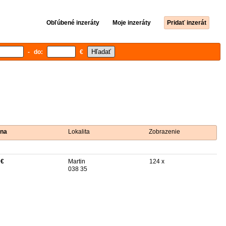
Obľúbené inzeráty
Moje inzeráty
Pridať inzerát
- do:
€
na
Lokalita
Zobrazenie
 €
Martin
124 x
038 35