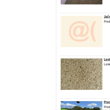
Jač
Pre
Les
Lesk
Pre
Pred