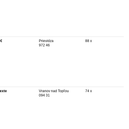
 €
Prievidza
88 x
972 46
texte
Vranov nad Topľou
74 x
094 31