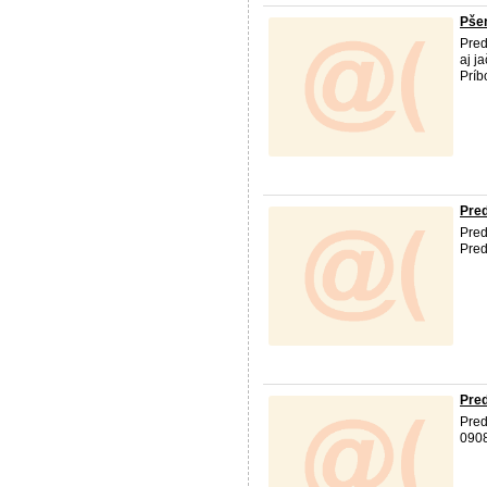
Pšen
Pred
aj j
Príb
Pred
Pred
Pred
Pre
Pre
090