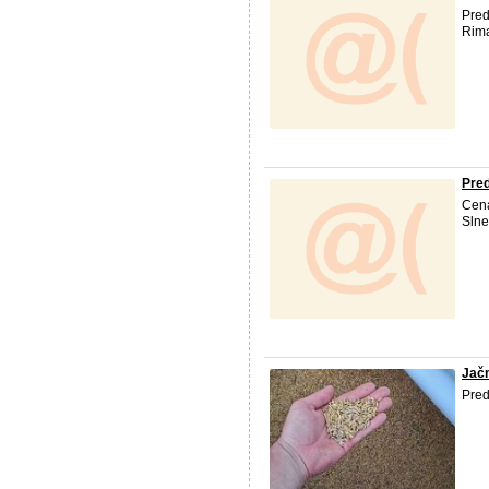
Pred
Rima
Pred
Cena
Slne
Jač
Pred