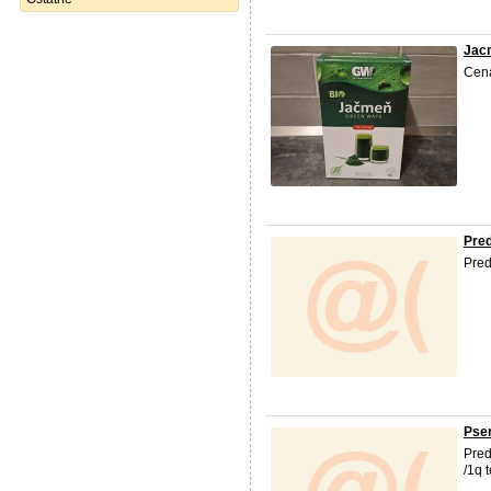
Jacm
Cena
Pre
Pred
Pse
Pre
/1q 