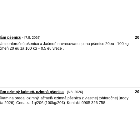
dám pšenicu
20
- [7.8. 2026]
ám tohtoročnú pšenicu a Jačmeň navrecovanu ,cena pšenice 20eu - 100 kg
čmeň 20 eu za 100 kg + 0.5 eu vrece ,
dám ozimný jačmeň, ozimná pšenica
20
- [6.8. 2026]
kam na predaj ozimný jačmeň/ ozimná pšenica z vlastnej tohtoročnej úrody
da 2026). Cena za 1q/20€ (100kg/20€). Kontakt: 0905 326 758