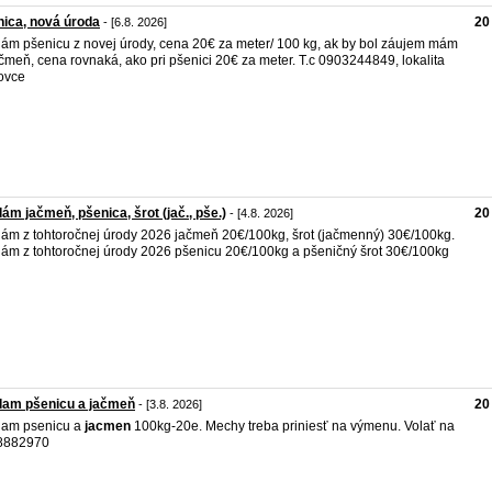
ica, nová úroda
20
- [6.8. 2026]
ám pšenicu z novej úrody, cena 20€ za meter/ 100 kg, ak by bol záujem mám
ačmeň, cena rovnaká, ako pri pšenici 20€ za meter. T.c 0903244849, lokalita
ovce
ám jačmeň, pšenica, šrot (jač., pše.)
20
- [4.8. 2026]
ám z tohtoročnej úrody 2026 jačmeň 20€/100kg, šrot (jačmenný) 30€/100kg.
ám z tohtoročnej úrody 2026 pšenicu 20€/100kg a pšeničný šrot 30€/100kg
dam pšenicu a jačmeň
20
- [3.8. 2026]
dam psenicu a
jacmen
100kg-20e. Mechy treba priniesť na výmenu. Volať na
8882970