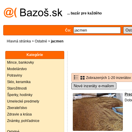
... bazár pre každého
Čo:
Hlavná stránka
>
Ostatné
>
jacmen
Kategórie
Mince, bankovky
Modelárstvo
Potraviny
Zobrazených 1-20 inzerátov 
Sklo, keramika
Nové inzeráty e-mailom
Starožitnosti
Pre
Šperky, hodinky
Dobr
Umelecké predmety
Zberateľstvo
Zdravie a krása
Známky, pohľadnice
Ostatné