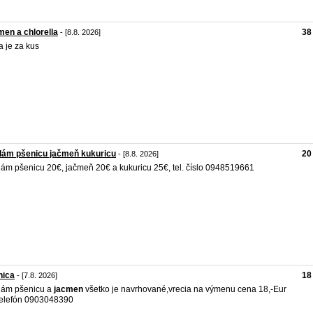
en a chlorella
38
- [8.8. 2026]
 je za kus
dám pšenicu jačmeň kukuricu
20
- [8.8. 2026]
ám pšenicu 20€, jačmeň 20€ a kukuricu 25€, tel. číslo 0948519661
nica
18
- [7.8. 2026]
dám pšenicu a
jacmen
všetko je navrhované,vrecia na výmenu cena 18,-Eur
telefón 0903048390