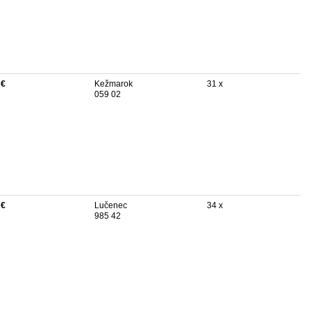
 €
Kežmarok
31 x
059 02
 €
Lučenec
34 x
985 42