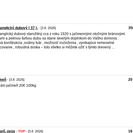
 anglický dubový ( 37 ).
35
- [3.8. 2026]
 anglický dubový starožitný cca z roku 1920 s jačmennými otočnými bránovými
mi a peknou farbou dubu sa stane skvelým doplnkom do Vášho domova .
á konštrukcia ,oválny tvár , možnosť rozloženia , vynikajúce remeselné
covanie , robustná doska – toto všetko si môžete užiť s týmto drevený ...
meň
20
- [3.8. 2026]
dám jačmeň 20€ 100kg
meň, ovos
16
-
TOP
- [3.8. 2026]