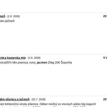
meň
20
- [1.8. 2026]
dám jačmeň
knica kanarska mix
V 
- [1.8. 2026]
nica95% Mix psenica, ovos,
jacmen
25kg 20€ Šoporňa
dám pšenicu a jačmeň
20
- [31.7. 2026]
ám tohtoročnú úrodu pšenice. Odber možný vo vreciach alebo big bagoch