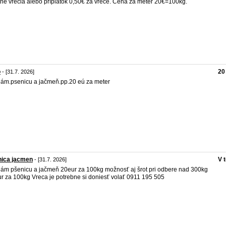
tné vrecia alebo príplatok 0,50€ za vrece. Cena za meter 20€=100kg.
o
20
- [31.7. 2026]
ám.psenicu a jačmeň.pp.20 eú za meter
nica jacmen
V 
- [31.7. 2026]
ám pšenicu a jačmeň 20eur za 100kg možnosť aj šrot pri odbere nad 300kg
r za 100kg Vreca je potrebne si doniesť volať 0911 195 505