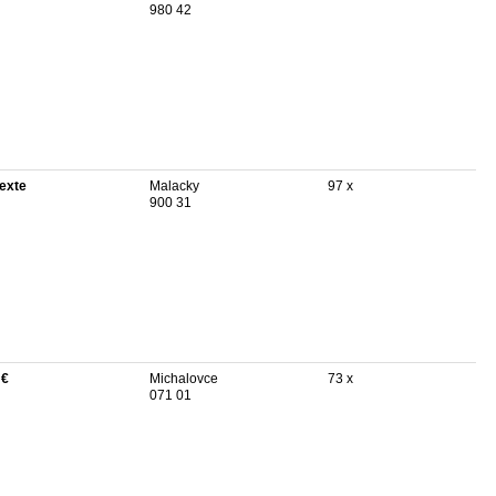
980 42
texte
Malacky
97 x
900 31
 €
Michalovce
73 x
071 01