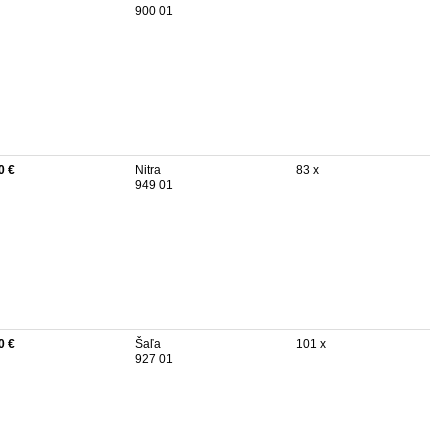
900 01
0 €
Nitra
83 x
949 01
0 €
Šaľa
101 x
927 01