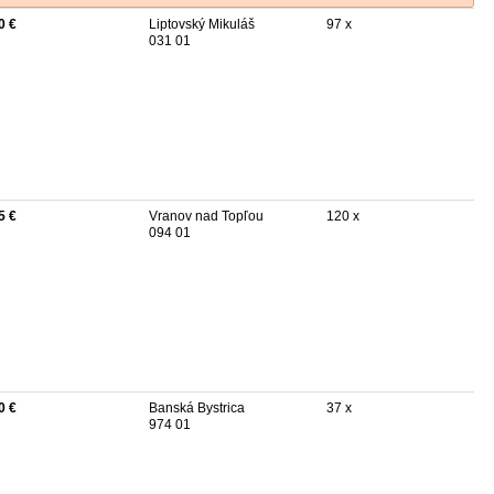
0 €
Liptovský Mikuláš
97 x
031 01
5 €
Vranov nad Topľou
120 x
094 01
0 €
Banská Bystrica
37 x
974 01