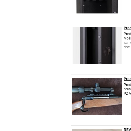
Pred
Pred
Možn
samo
dne 
Pre
Pred
pres
PZ V
REV