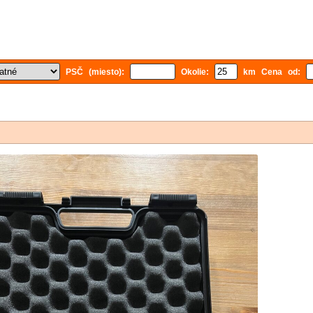
PSČ (miesto):
Okolie:
km Cena od: