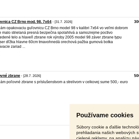
vnica CZ Brno mod. 98. 7x64
30
- [31.7. 2026]
ám opakovaciu guľovnicu CZ Brno model 98 v kalibri 7x64 vo veľmi dobrom
e malo strielaná presná bezpečna spolahlivá a samozrejme poctivo
edené telo a hlaveň zbrane rok výroby 2005 model 98 záver zbrane typu
er dľžka hlavne 60cm tmavohnedá orechová pažba gumová botka
vacie zariad ...
ovné zbrane
50
- [28.7. 2026]
ám poľovné zbrane s príslušenstvom a strelivom v celkovej sume 500,- euro
Používame cookies
Súbory cookie a ďalšie technol
prehliadania našich webových s
cielené reklamy, na analýzu ná