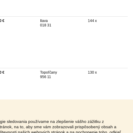
0 €
Ilava
144 x
018 31
0 €
Topoľčany
130 x
956 11
ógie sledovania používame na zlepšenie vášho zážitku z
tránok, na to, aby sme vám zobrazovali prispôsobený obsah a
vštevnosti našich webových stránok a na pochopenie toho, odkiaľ