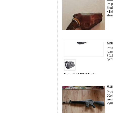
Po p
Znač
• Ev
zbra
Stre
Pred
rozm
7.1.
rých
M16
Pred
účel
viet
Vyní