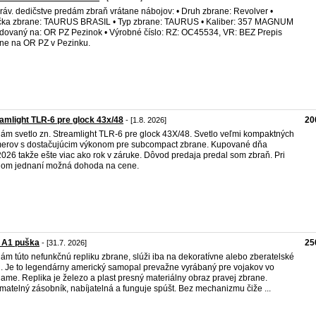
ráv. dedičstve predám zbraň vrátane nábojov: • Druh zbrane: Revolver •
ka zbrane: TAURUS BRASIL • Typ zbrane: TAURUS • Kaliber: 357 MAGNUM
idovaný na: OR PZ Pezinok • Výrobné číslo: RZ: OC45534, VR: BEZ Prepis
ne na OR PZ v Pezinku.
amlight TLR-6 pre glock 43x/48
20
- [1.8. 2026]
ám svetlo zn. Streamlight TLR-6 pre glock 43X/48. Svetlo veľmi kompaktných
erov s dostačujúcim výkonom pre subcompact zbrane. Kupované dňa
2026 takže ešte viac ako rok v záruke. Dôvod predaja predal som zbraň. Pri
lom jednaní možná dohoda na cene.
 A1 puška
25
- [31.7. 2026]
ám túto nefunkčnú repliku zbrane, slúži iba na dekoratívne alebo zberatelské
i. Je to legendárny americký samopal prevažne vyrábaný pre vojakov vo
name. Replika je železo a plast presný materiálny obraz pravej zbrane.
matelný zásobník, nabíjatelná a funguje spúšt. Bez mechanizmu čiže ...