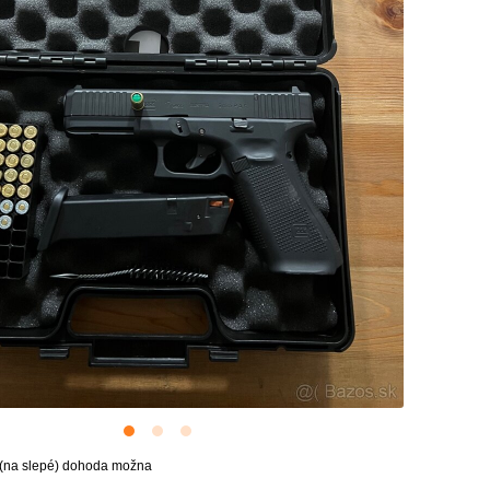
 (na slepé) dohoda možna