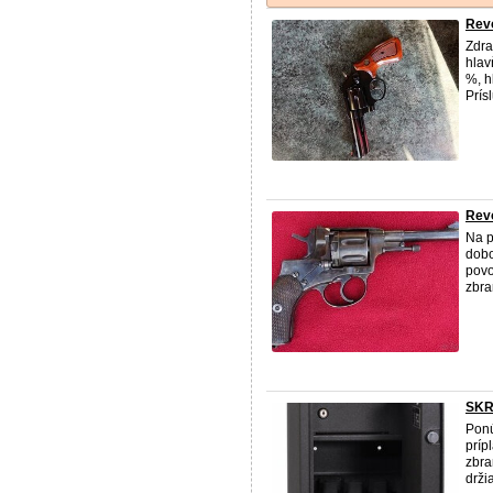
Revo
Zdra
hlav
%, h
Prís
Revo
Na p
dobo
povo
zbra
SKR
Ponú
príp
zbra
drži