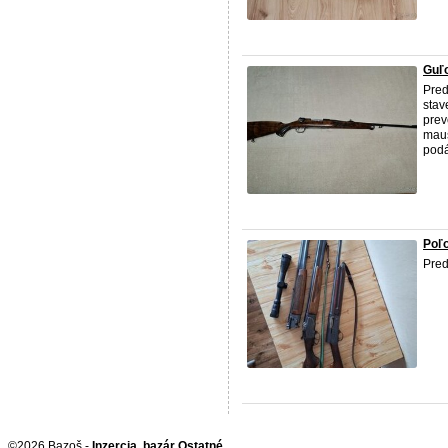
Guľo
Pred
stav
prev
maus
podá
Poľ
Pred
©2026 Bazoš -
Inzercia, bazár Ostatné