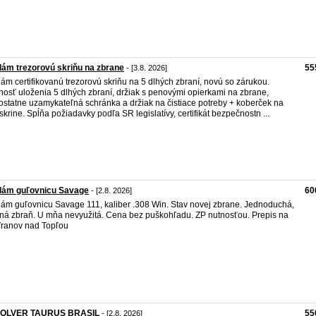
ám trezorovú skriňu na zbrane
55
- [3.8. 2026]
ám certifikovanú trezorovú skriňu na 5 dlhých zbraní, novú so zárukou.
osť uloženia 5 dlhých zbraní, držiak s penovými opierkami na zbrane,
statne uzamykateľná schránka a držiak na čistiace potreby + koberček na
skrine. Spĺňa požiadavky podľa SR legislatívy, certifikát bezpečnostn ...
dám guľovnicu Savage
60
- [2.8. 2026]
ám guľovnicu Savage 111, kaliber .308 Win. Stav novej zbrane. Jednoduchá,
ná zbraň. U mňa nevyužitá. Cena bez puškohľadu. ZP nutnosťou. Prepis na
ranov nad Topľou
OLVER TAURUS BRASIL
55
- [2.8. 2026]