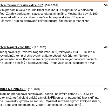
lver Taurus Brasil v kalibri 357
54
- [5.8. 2026]
vím predám revolver Taurus Brasil v kalibri 357 Magnum so 4-palcovou
ňou. Zbraň v perfektnom stave, strielana minimálne. Mechanika pevná, 100
laveň zrkadlovo čistá. Zbraň strieľa aj lacnejšie strelivo 38 špeciál
lušenstvo : originál tvarované kožené puzdro, šité na tento model zbr ...
lver Nagant vzor 1895
49
- [5.8. 2026]
redaj sovietsky Revolver Nagant, vzor 1895, rok výroby 1939, Tula. Ide o
vý originál, komplet sčíslovaný, vrátane pôvodných črienok. Nejde o
jnovú skladačku. Korektne značený hviezdičkami na jednotlivých častiach
ne. Je plne funkčný a streľbyschopný. Predáva sa spolu s púzdrom a vyte ...
INKA NA ZBRANE
29
- [3.8. 2026]
kam na predaj novú certifikovanú skrinku na krátke zbrane ZSL 4 M, za
latok možnosť aj elektronický zámok SAFEtronics, prípadne iné typy skríň na
ne. Slovenský výrobok so zárukou. Možnosť uloženia štyroch krátkych zbraní,
ak s penovými opierkami na zbrane, samostatne uzamykateľná ...