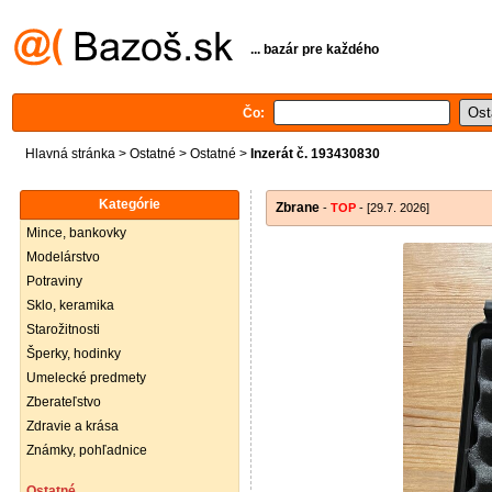
... bazár pre každého
Čo:
Hlavná stránka
>
Ostatné
>
Ostatné
>
Inzerát č. 193430830
Kategórie
Zbrane
-
TOP
- [29.7. 2026]
Mince, bankovky
Modelárstvo
Potraviny
Sklo, keramika
Starožitnosti
Šperky, hodinky
Umelecké predmety
Zberateľstvo
Zdravie a krása
Známky, pohľadnice
Ostatné