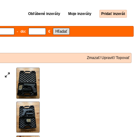
Obľúbené inzeráty
Moje inzeráty
Pridať inzerát
- do:
€
Zmazať/ Upraviť/ Topovať