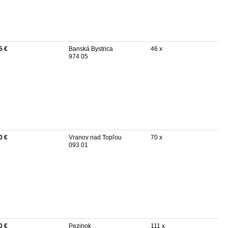
5 €
Banská Bystrica
46 x
974 05
0 €
Vranov nad Topľou
70 x
093 01
0 €
Pezinok
111 x