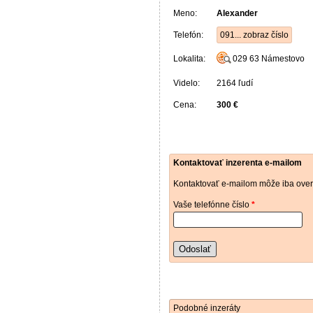
Meno:
Alexander
Telefón:
091... zobraz číslo
Lokalita:
029 63
Námestovo
Videlo:
2164 ľudí
Cena:
300 €
Kontaktovať inzerenta e-mailom
Kontaktovať e-mailom môže iba over
Vaše telefónne číslo
*
Odoslať
Podobné inzeráty