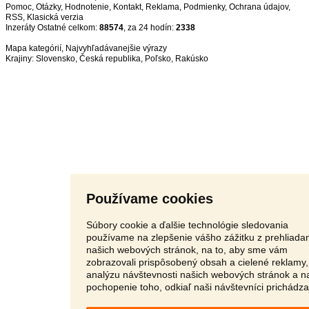
Pomoc
,
Otázky
,
Hodnotenie
,
Kontakt
,
Reklama
,
Podmienky
,
Ochrana údajov
,
RSS
,
Inzeráty Ostatné celkom:
88574
, za 24 hodín:
2338
Mapa kategórií
,
Najvyhľadávanejšie výrazy
Krajiny:
Slovensko
,
Česká republika
,
Poľsko
,
Rakúsko
Používame cookies
Súbory cookie a ďalšie technológie sledovania
používame na zlepšenie vášho zážitku z prehliada
našich webových stránok, na to, aby sme vám
zobrazovali prispôsobený obsah a cielené reklamy,
analýzu návštevnosti našich webových stránok a n
pochopenie toho, odkiaľ naši návštevníci prichádza