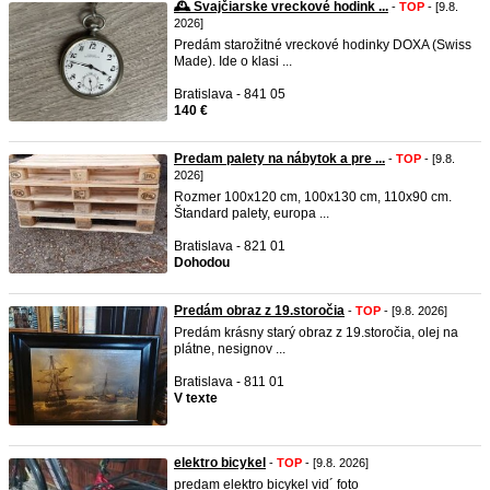
🕰️ Švajčiarske vreckové hodink ...
-
TOP
- [9.8.
2026]
Predám starožitné vreckové hodinky DOXA (Swiss
Made). Ide o klasi ...
Bratislava - 841 05
140 €
Predam palety na nábytok a pre ...
-
TOP
- [9.8.
2026]
Rozmer 100x120 cm, 100x130 cm, 110x90 cm.
Štandard palety, europa ...
Bratislava - 821 01
Dohodou
Predám obraz z 19.storočia
-
TOP
- [9.8. 2026]
Predám krásny starý obraz z 19.storočia, olej na
plátne, nesignov ...
Bratislava - 811 01
V texte
elektro bicykel
-
TOP
- [9.8. 2026]
predam elektro bicykel vid´ foto