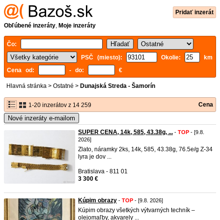
Pridať inzerát
Obľúbené inzeráty
,
Moje inzeráty
Čo:
PSČ (miesto):
Okolie:
km
Cena od:
- do:
€
Hlavná stránka
>
Ostatné
>
Dunajská Streda - Šamorín
Cena
1-20 inzerátov z 14 259
Nové inzeráty e-mailom
SUPER CENA, 14k, 585, 43.38g, ...
-
TOP
- [9.8.
2026]
Zlato, náramky 2ks, 14k, 585, 43.38g, 76.5e/g Z-34
lyra je dov ...
Bratislava - 811 01
3 300 €
Kúpim obrazy
-
TOP
- [9.8. 2026]
Kúpim obrazy všetkých výtvarných techník –
olejomaľby, akvarely ...