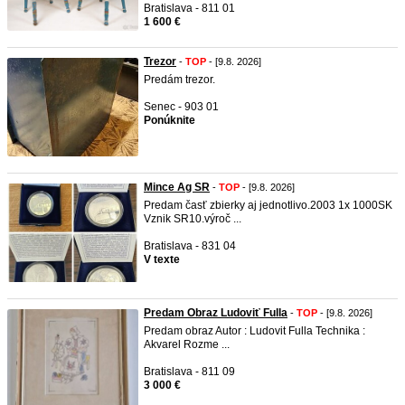
Bratislava - 811 01
1 600 €
Trezor
-
TOP
- [9.8. 2026]
Predám trezor.
Senec - 903 01
Ponúknite
Mince Ag SR
-
TOP
- [9.8. 2026]
Predam časť zbierky aj jednotlivo.2003 1x 1000SK
Vznik SR10.výroč ...
Bratislava - 831 04
V texte
Predam Obraz Ludoviť Fulla
-
TOP
- [9.8. 2026]
Predam obraz Autor : Ludovit Fulla Technika :
Akvarel Rozme ...
Bratislava - 811 09
3 000 €