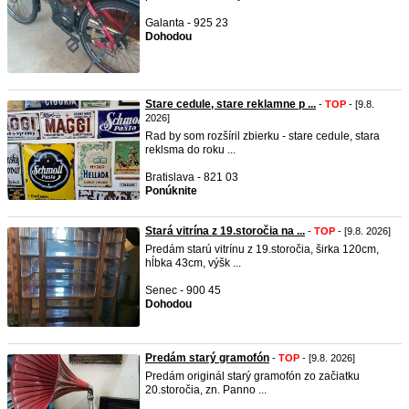
Galanta - 925 23
Dohodou
Stare cedule, stare reklamne p ...
-
TOP
- [9.8.
2026]
Rad by som rozšíril zbierku - stare cedule, stara
reklsma do roku ...
Bratislava - 821 03
Ponúknite
Stará vitrína z 19.storočia na ...
-
TOP
- [9.8. 2026]
Predám starú vitrínu z 19.storočia, širka 120cm,
hĺbka 43cm, výšk ...
Senec - 900 45
Dohodou
Predám starý gramofón
-
TOP
- [9.8. 2026]
Predám originál starý gramofón zo začiatku
20.storočia, zn. Panno ...