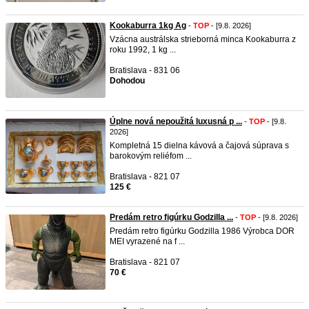
Kookaburra 1kg Ag
-
TOP
- [9.8. 2026]
Vzácna austrálska strieborná minca Kookaburra z
roku 1992, 1 kg ...
Bratislava - 831 06
Dohodou
Úplne nová nepoužitá luxusná p ...
-
TOP
- [9.8.
2026]
Kompletná 15 dielna kávová a čajová súprava s
barokovým reliéfom ...
Bratislava - 821 07
125 €
Predám retro figúrku Godzilla ...
-
TOP
- [9.8. 2026]
Predám retro figúrku Godzilla 1986 Výrobca DOR
MEI vyrazené na f ...
Bratislava - 821 07
70 €