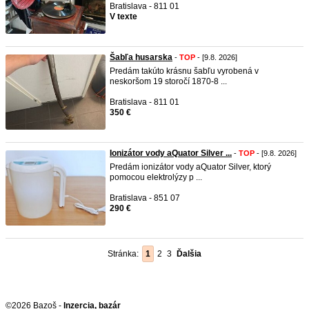
Bratislava - 811 01
V texte
Šabľa husarska
-
TOP
- [9.8. 2026]
Predám takúto krásnu šabľu vyrobená v
neskoršom 19 storočí 1870-8 ...
Bratislava - 811 01
350 €
Ionizátor vody aQuator Silver ...
-
TOP
- [9.8. 2026]
Predám ionizátor vody aQuator Silver, ktorý
pomocou elektrolýzy p ...
Bratislava - 851 07
290 €
Stránka:
1
2
3
Ďalšia
©2026 Bazoš -
Inzercia, bazár