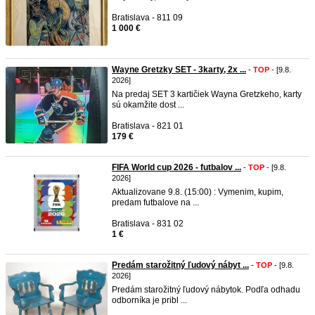
Bratislava - 811 09
1 000 €
Wayne Gretzky SET - 3karty, 2x ...
-
TOP
- [9.8.
2026]
Na predaj SET 3 kartičiek Wayna Gretzkeho, karty
sú okamžite dost ...
Bratislava - 821 01
179 €
FIFA World cup 2026 - futbalov ...
-
TOP
- [9.8.
2026]
Aktualizovane 9.8. (15:00) : Vymenim, kupim,
predam futbalove na ...
Bratislava - 831 02
1 €
Predám starožitný ľudový nábyt ...
-
TOP
- [9.8.
2026]
Predám starožitný ľudový nábytok. Podľa odhadu
odborníka je pribl ...