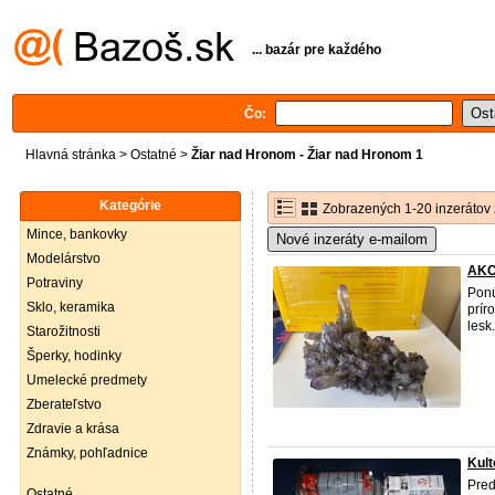
... bazár pre každého
Čo:
Hlavná stránka
>
Ostatné
>
Žiar nad Hronom - Žiar nad Hronom 1
Kategórie
Zobrazených 1-20 inzerátov 
Mince, bankovky
Nové inzeráty e-mailom
Modelárstvo
AKCI
Potraviny
Ponú
Sklo, keramika
prír
lesk
Starožitnosti
Šperky, hodinky
Umelecké predmety
Zberateľstvo
Zdravie a krása
Známky, pohľadnice
Kult
Pred
Ostatné