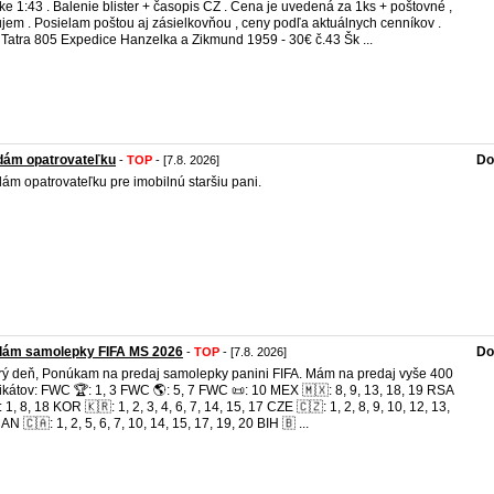
ke 1:43 . Balenie blister + časopis CZ . Cena je uvedená za 1ks + poštovné ,
jem . Posielam poštou aj zásielkovňou , ceny podľa aktuálnych cenníkov .
 Tatra 805 Expedice Hanzelka a Zikmund 1959 - 30€ č.43 Šk ...
dám opatrovateľku
Do
-
TOP
- [7.8. 2026]
ám opatrovateľku pre imobilnú staršiu pani.
dám samolepky FIFA MS 2026
Do
-
TOP
- [7.8. 2026]
ý deň, Ponúkam na predaj samolepky panini FIFA. Mám na predaj vyše 400
ikátov: FWC 🏆: 1, 3 FWC 🌎: 5, 7 FWC 📜: 10 MEX 🇲🇽: 8, 9, 13, 18, 19 RSA
 1, 8, 18 KOR 🇰🇷: 1, 2, 3, 4, 6, 7, 14, 15, 17 CZE 🇨🇿: 1, 2, 8, 9, 10, 12, 13,
N 🇨🇦: 1, 2, 5, 6, 7, 10, 14, 15, 17, 19, 20 BIH 🇧 ...