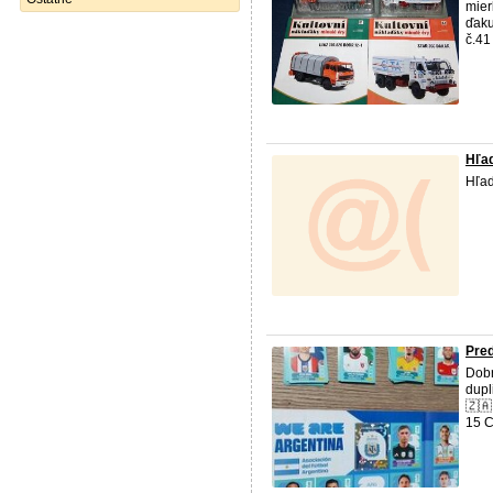
mier
ďaku
č.41
Hľa
Hľad
Pre
Dobr
dupl
🇿🇦:
15 CA