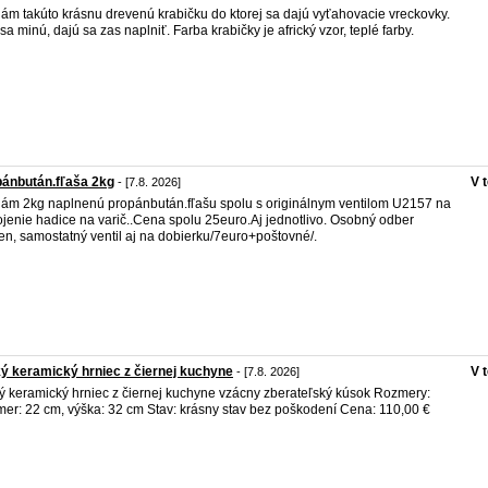
ám takúto krásnu drevenú krabičku do ktorej sa dajú vyťahovacie vreckovky.
sa minú, dajú sa zas naplniť. Farba krabičky je africký vzor, teplé farby.
ánbután.fľaša 2kg
V 
- [7.8. 2026]
ám 2kg naplnenú propánbután.fľašu spolu s originálnym ventilom U2157 na
ojenie hadice na varič..Cena spolu 25euro.Aj jednotlivo. Osobný odber
en, samostatný ventil aj na dobierku/7euro+poštovné/.
ý keramický hrniec z čiernej kuchyne
V 
- [7.8. 2026]
ý keramický hrniec z čiernej kuchyne vzácny zberateľský kúsok Rozmery:
mer: 22 cm, výška: 32 cm Stav: krásny stav bez poškodení Cena: 110,00 €