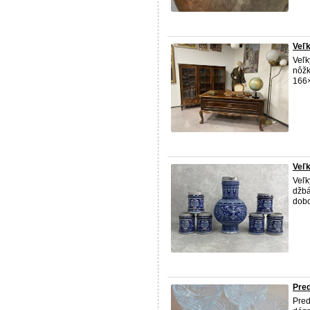
Veľk
Veľk
nôžk
166×
Veľk
Veľk
džbá
dobo
Pre
Pred