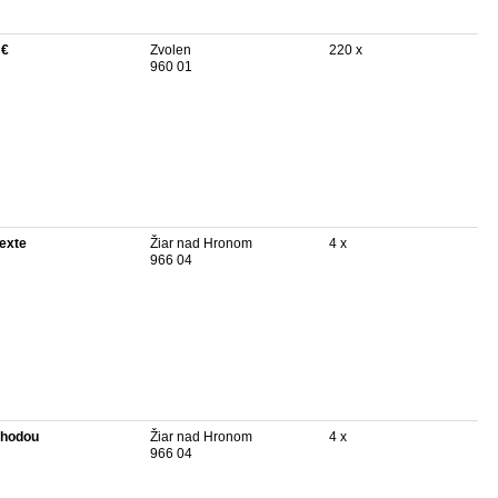
 €
Zvolen
220 x
960 01
texte
Žiar nad Hronom
4 x
966 04
hodou
Žiar nad Hronom
4 x
966 04