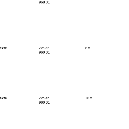
968 01
texte
Zvolen
8 x
960 01
texte
Zvolen
18 x
960 01