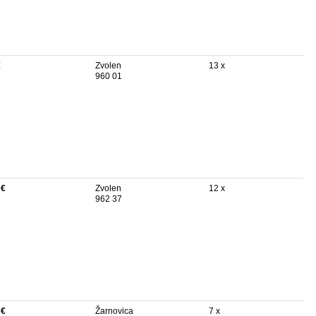
€
Zvolen
13 x
960 01
 €
Zvolen
12 x
962 37
 €
Žarnovica
7 x