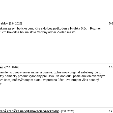
 sklo
5 
- [7.8. 2026]
kam za symbolickú cenu číre sklo bez poškodenia Hrúbka 0,5cm Rozmer
5cm Povodne bol na stole Osobný odber Zvolen mesto
ér
10
- [7.8. 2026]
ám tento dvojitý tanier na servírovanie. úplne nový originál zabalený. Je to
itný nemecký produkt vyrobený pre USA. Na dobierku posielam len overeným
zníkom, ináč vyžadujem platbu vopred na účet . Preferujem však osobný
r.
vená krabička na vyťahovacie vreckovky
12
- [7.8. 2026]