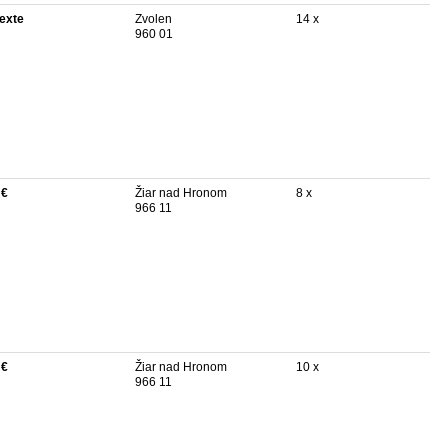
texte
Zvolen
14 x
960 01
 €
Žiar nad Hronom
8 x
966 11
 €
Žiar nad Hronom
10 x
966 11