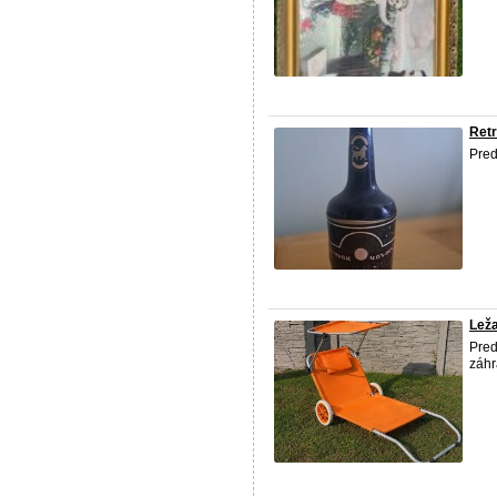
Retr
Pred
Leža
Pred
záhr