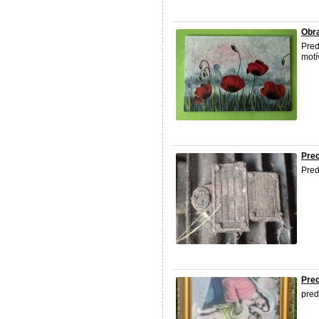
Obr
Pred
motí
Pre
Pred
Pred
pred