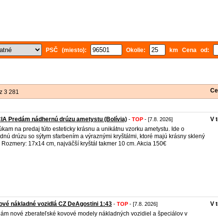
PSČ (miesto):
Okolie:
km Cena od:
Ce
z 3 281
A Predám nádhernú drúzu ametystu (Bolívia)
V 
-
TOP
- [7.8. 2026]
kam na predaj túto esteticky krásnu a unikátnu vzorku ametystu. Ide o
odnú drúzu so sýtym sfarbením a výraznými kryštálmi, ktoré majú krásny sklený
. Rozmery: 17x14 cm, najväčší kryštál takmer 10 cm. Akcia 150€
ové nákladné vozidlá CZ DeAgostini 1:43
V 
-
TOP
- [7.8. 2026]
ám nové zberateľské kovové modely nákladných vozidiel a špeciálov v