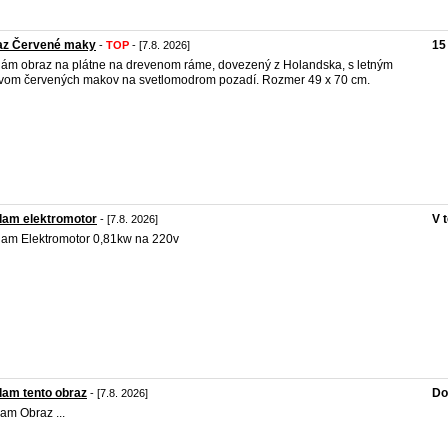
az Červené maky
15
-
TOP
- [7.8. 2026]
ám obraz na plátne na drevenom ráme, dovezený z Holandska, s letným
vom červených makov na svetlomodrom pozadí. Rozmer 49 x 70 cm.
dam elektromotor
V 
- [7.8. 2026]
am Elektromotor 0,81kw na 220v
am tento obraz
Do
- [7.8. 2026]
am Obraz ...