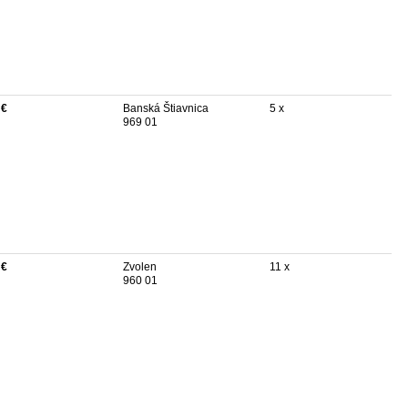
 €
Banská Štiavnica
5 x
969 01
 €
Zvolen
11 x
960 01