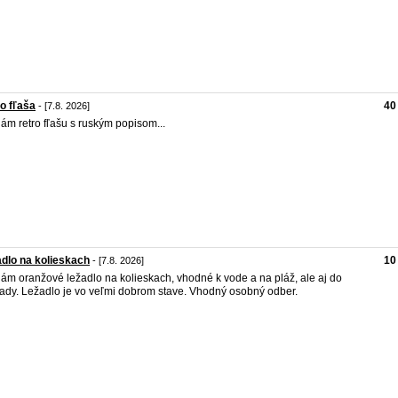
o fľaša
40
- [7.8. 2026]
ám retro fľašu s ruským popisom...
dlo na kolieskach
10
- [7.8. 2026]
ám oranžové ležadlo na kolieskach, vhodné k vode a na pláž, ale aj do
ady. Ležadlo je vo veľmi dobrom stave. Vhodný osobný odber.