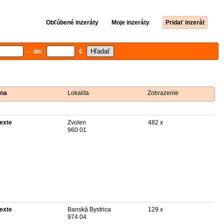
Obľúbené inzeráty
Moje inzeráty
Pridať inzerát
- do:
€
na
Lokalita
Zobrazenie
texte
Zvolen
482 x
960 01
texte
Banská Bystrica
129 x
974 04