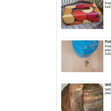
Pred
Keď 
Prop
Pred
prip
Zvol
Veľk
Veľk
prie