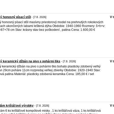
ý honosný písací stôl
V 
- [7.8. 2026]
ý honosný písací stôl masívny priestorový model na prehnutých rokokových
ach ukončených labami leštená dýha Obdobie: 1940-1960 Rozmery: š×h×v:
87×78 cm Stav: krásny stav bez poškodení , patina Cena: 1.600,00 €
ý keramický džbán na pivo s pohármi 6ks
V 
- [7.8. 2026]
ý keramický džbán na pivo s pohármi 6ks bohato plasticky zdobený veľký
n 29cm poháre 11cm rozpredaj veľkej zbierky Obdobie: 1920-1940 Stav:
vá patina Materiál: plasticky zdobená keramika Cena: 185,00 € / set
dám krištáľové výrobky
V 
- [7.8. 2026]
ám 6 ks krištáľové kompótové misky , 1 ks krištáľová váza, 1 ks krištáľová