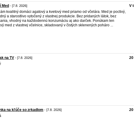
í Med
V 
- [7.8. 2026]
ám kvalitný domáci agatový a kvetový med priamo od včelára. Med je poctivý,
odný a starostlivo vytočený z vlastnej produkcie. Bez pridaných látok, bez
ania, vhodný na každodennú konzumáciu aj ako darček. Ponúkam len
tvý med z vlastnej včelnice, skladovaný v čistých sklenených poháro ...
ak na TV
20
- [7.8. 2026]
ý
nka na kľúče so zrkadlom
20
- [7.8. 2026]
á