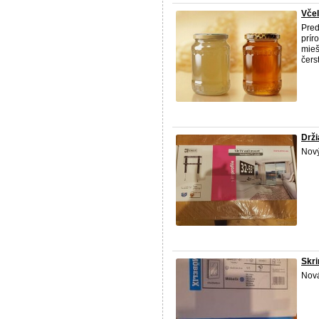
Včel
Pred
prír
mieš
čers
Drži
Nov
Skri
Nov