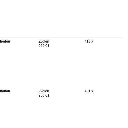
hodou
Zvolen
418 x
960 01
hodou
Zvolen
431 x
960 01