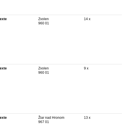
texte
Zvolen
14 x
960 01
texte
Zvolen
9 x
960 01
texte
Žiar nad Hronom
13 x
967 01