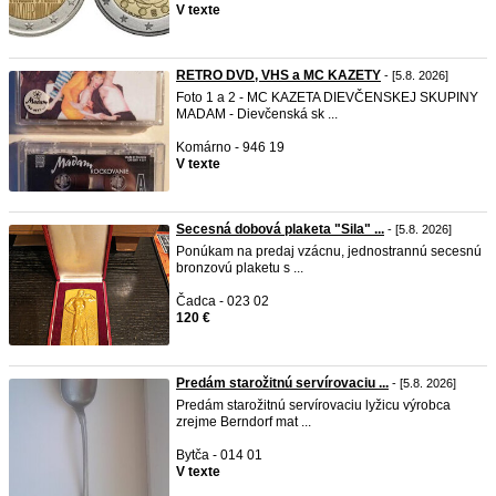
V texte
RETRO DVD, VHS a MC KAZETY
- [5.8. 2026]
Foto 1 a 2 - MC KAZETA DIEVČENSKEJ SKUPINY
MADAM - Dievčenská sk ...
Komárno - 946 19
V texte
Secesná dobová plaketa "Sila" ...
- [5.8. 2026]
Ponúkam na predaj vzácnu, jednostrannú secesnú
bronzovú plaketu s ...
Čadca - 023 02
120 €
Predám starožitnú servírovaciu ...
- [5.8. 2026]
Predám starožitnú servírovaciu lyžicu výrobca
zrejme Berndorf mat ...
Bytča - 014 01
V texte