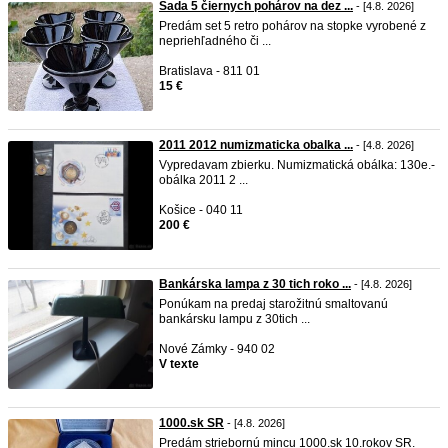
Sada 5 čiernych pohárov na dez ...
- [4.8. 2026]
Predám set 5 retro pohárov na stopke vyrobené z
nepriehľadného či ...
Bratislava - 811 01
15 €
2011 2012 numizmaticka obalka ...
- [4.8. 2026]
Vypredavam zbierku. Numizmatická obálka: 130e.-
obálka 2011 2 ...
Košice - 040 11
200 €
Bankárska lampa z 30 tich roko ...
- [4.8. 2026]
Ponúkam na predaj starožitnú smaltovanú
bankársku lampu z 30tich ...
Nové Zámky - 940 02
V texte
1000.sk SR
- [4.8. 2026]
Predám striebornú mincu 1000.sk 10.rokov SR.