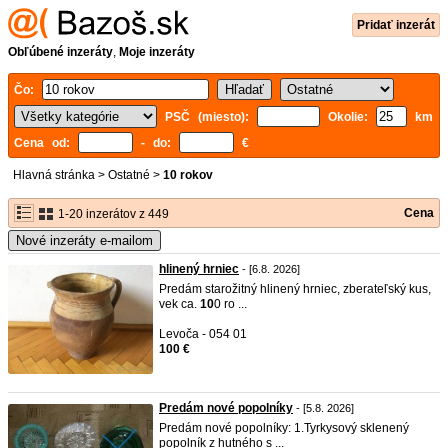
Pridať inzerát
Obľúbené inzeráty
,
Moje inzeráty
Čo:
PSČ (miesto):
Okolie:
km
Cena od:
- do:
€
Hlavná stránka
>
Ostatné
>
10 rokov
Cena
1-20 inzerátov z 449
Nové inzeráty e-mailom
hlinený hrniec
- [6.8. 2026]
Predám starožitný hlinený hrniec, zberateľský kus,
vek ca.
10
0 ro ...
Levoča - 054 01
100 €
Predám nové popolníky
- [5.8. 2026]
Predám nové popolníky: 1.Tyrkysový sklenený
popolník z hutného s ...