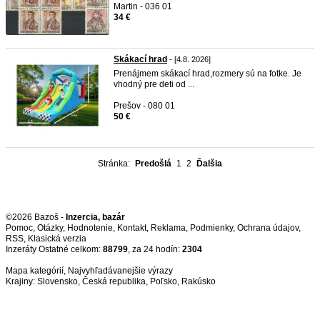
Martin - 036 01
34 €
Skákací hrad
- [4.8. 2026]
Prenájmem skákací hrad,rozmery sú na fotke. Je
vhodný pre deti od ...
Prešov - 080 01
50 €
Stránka:
Predošlá
1
2
Ďalšia
©2026 Bazoš -
Inzercia, bazár
Pomoc
,
Otázky
,
Hodnotenie
,
Kontakt
,
Reklama
,
Podmienky
,
Ochrana údajov
,
RSS
,
Inzeráty Ostatné celkom:
88799
, za 24 hodín:
2304
Mapa kategórií
,
Najvyhľadávanejšie výrazy
Krajiny:
Slovensko
,
Česká republika
,
Poľsko
,
Rakúsko