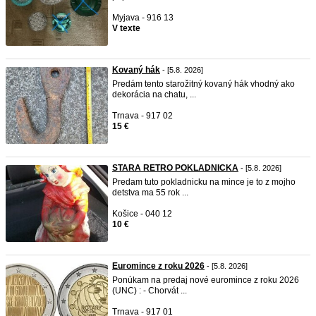
Myjava - 916 13
V texte
Kovaný hák
- [5.8. 2026]
Predám tento starožitný kovaný hák vhodný ako
dekorácia na chatu, ...
Trnava - 917 02
15 €
STARA RETRO POKLADNICKA
- [5.8. 2026]
Predam tuto pokladnicku na mince je to z mojho
detstva ma 55 rok ...
Košice - 040 12
10 €
Euromince z roku 2026
- [5.8. 2026]
Ponúkam na predaj nové euromince z roku 2026
(UNC) : - Chorvát ...
Trnava - 917 01