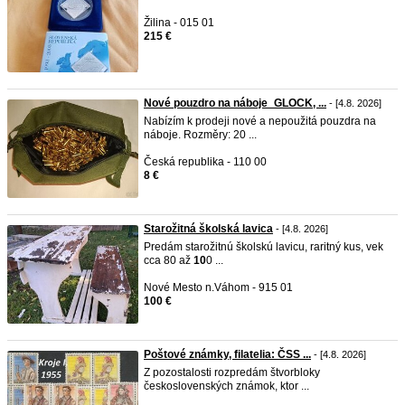
Žilina - 015 01
215 €
Nové pouzdro na náboje_GLOCK, ...
- [4.8. 2026]
Nabízím k prodeji nové a nepoužitá pouzdra na
náboje. Rozměry: 20 ...
Česká republika - 110 00
8 €
Starožitná školská lavica
- [4.8. 2026]
Predám starožitnú školskú lavicu, raritný kus, vek
cca 80 až
10
0 ...
Nové Mesto n.Váhom - 915 01
100 €
Poštové známky, filatelia: ČSS ...
- [4.8. 2026]
Z pozostalosti rozpredám štvorbloky
československých známok, ktor ...