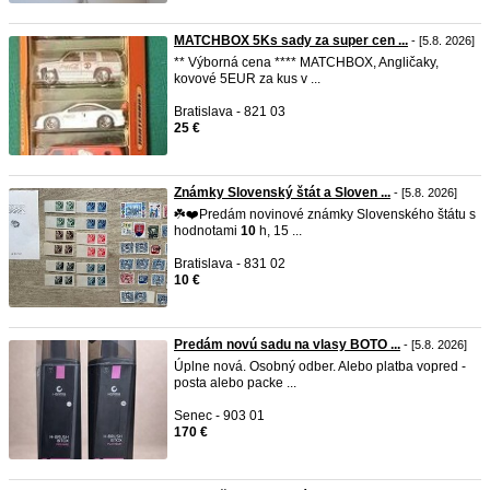
MATCHBOX 5Ks sady za super cen ...
- [5.8. 2026]
** Výborná cena **** MATCHBOX, Angličaky,
kovové 5EUR za kus v ...
Bratislava - 821 03
25 €
Známky Slovenský štát a Sloven ...
- [5.8. 2026]
☘️❤️Predám novinové známky Slovenského štátu s
hodnotami
10
h, 15 ...
Bratislava - 831 02
10 €
Predám novú sadu na vlasy BOTO ...
- [5.8. 2026]
Úplne nová. Osobný odber. Alebo platba vopred -
posta alebo packe ...
Senec - 903 01
170 €