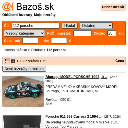
Pridať inzerát
Obľúbené inzeráty
,
Moje inzeráty
Čo:
PSČ (miesto):
Okolie:
km
Cena od:
- do:
€
Hlavná stránka
>
Ostatné
>
112 porsche
Cena
1-15 inzerátov z 15
Nové inzeráty e-mailom
Bburago MODEL PORSCHE 1993, 1/ ...
- [29.7.
2026]
PREDÁM VEĽKÝ A KRÁSNY KOVOVÝ MODEL
Bburago, EŠTE MADE IN ITALI, M ...
Revúca - 050 01
28 €
Porsche 911 993 Carrera 2 1994 ...
- [25.7. 2026]
Na predaj nevystavovaný model v mierke 1:12 .
Výrobca: Top Marque ...