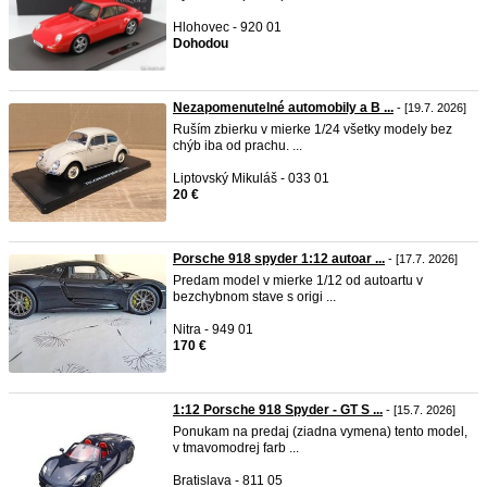
Hlohovec - 920 01
Dohodou
Nezapomenutelné automobily a B ...
- [19.7. 2026]
Ruším zbierku v mierke 1/24 všetky modely bez
chýb iba od prachu. ...
Liptovský Mikuláš - 033 01
20 €
Porsche 918 spyder 1:12 autoar ...
- [17.7. 2026]
Predam model v mierke 1/12 od autoartu v
bezchybnom stave s origi ...
Nitra - 949 01
170 €
1:12 Porsche 918 Spyder - GT S ...
- [15.7. 2026]
Ponukam na predaj (ziadna vymena) tento model,
v tmavomodrej farb ...
Bratislava - 811 05