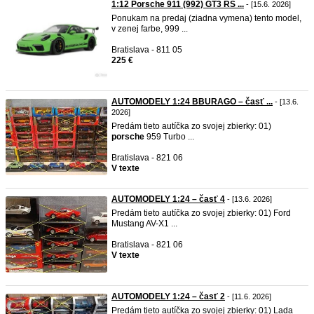
1:12 Porsche 911 (992) GT3 RS ...
- [15.6. 2026]
Ponukam na predaj (ziadna vymena) tento model,
v zenej farbe, 999 ...
Bratislava - 811 05
225 €
AUTOMODELY 1:24 BBURAGO – časť ...
- [13.6.
2026]
Predám tieto autíčka zo svojej zbierky: 01)
porsche
959 Turbo ...
Bratislava - 821 06
V texte
AUTOMODELY 1:24 – časť 4
- [13.6. 2026]
Predám tieto autíčka zo svojej zbierky: 01) Ford
Mustang AV-X1 ...
Bratislava - 821 06
V texte
AUTOMODELY 1:24 – časť 2
- [11.6. 2026]
Predám tieto autíčka zo svojej zbierky: 01) Lada