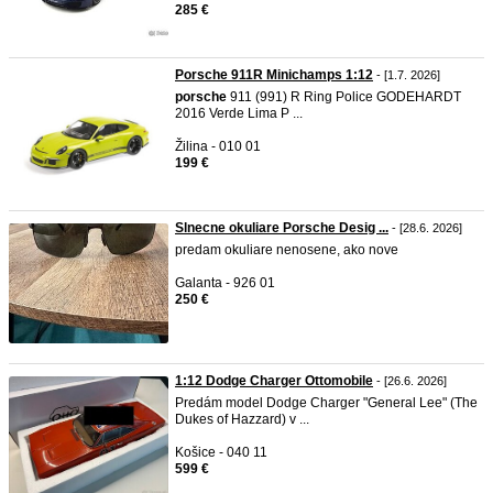
285 €
Porsche 911R Minichamps 1:12
- [1.7. 2026]
porsche
911 (991) R Ring Police GODEHARDT
2016 Verde Lima P ...
Žilina - 010 01
199 €
Slnecne okuliare Porsche Desig ...
- [28.6. 2026]
predam okuliare nenosene, ako nove
Galanta - 926 01
250 €
1:12 Dodge Charger Ottomobile
- [26.6. 2026]
Predám model Dodge Charger "General Lee" (The
Dukes of Hazzard) v ...
Košice - 040 11
599 €