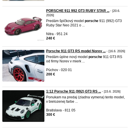
PORSCHE 911 992 GT3 RUBY STAR ...
- [20.6.
2026]
Predám špičkový model
porsche
911 (992) GT3
Ruby Star Neo 2021 o ...
Nitra - 951 24
240 €
Porsche 911 GT3 RS model Norev ...
- [16.6. 2026]
Predám úplne nový model
porsche
911 GT3 RS
od firmy Norev v mierk ...
Púchov - 020 01
200 €
1:12 Porsche 911 (992) GT3 RS ...
- [15.6. 2026]
Ponukam na predaj (ziadna vymena) tento model,
v bielozenej farbe ...
Bratislava - 811 05
300 €