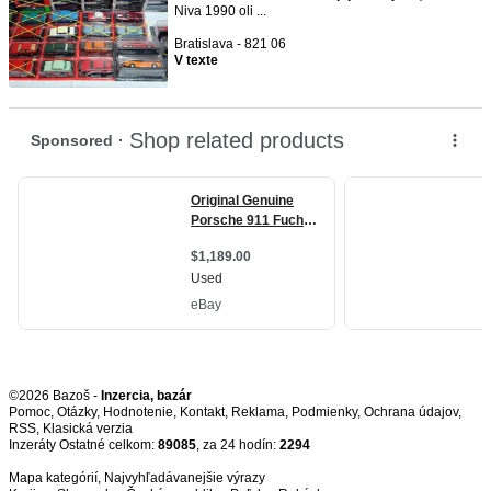
Niva 1990 oli ...
Bratislava - 821 06
V texte
©2026 Bazoš -
Inzercia, bazár
Pomoc
,
Otázky
,
Hodnotenie
,
Kontakt
,
Reklama
,
Podmienky
,
Ochrana údajov
,
RSS
,
Inzeráty Ostatné celkom:
89085
, za 24 hodín:
2294
Mapa kategórií
,
Najvyhľadávanejšie výrazy