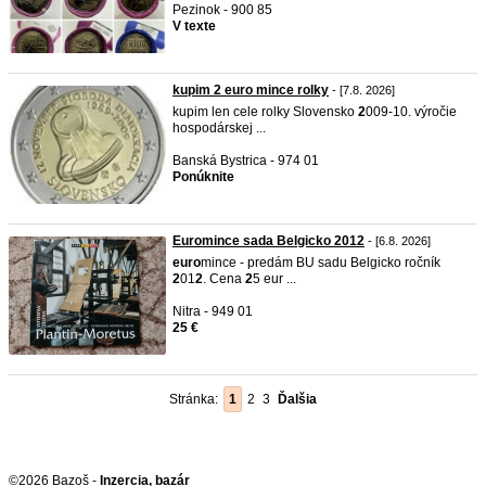
Pezinok - 900 85
V texte
kupim 2 euro mince rolky
- [7.8. 2026]
kupim len cele rolky Slovensko
2
009-10. výročie
hospodárskej ...
Banská Bystrica - 974 01
Ponúknite
Euromince sada Belgicko 2012
- [6.8. 2026]
euro
mince - predám BU sadu Belgicko ročník
2
01
2
. Cena
2
5 eur ...
Nitra - 949 01
25 €
Stránka:
1
2
3
Ďalšia
©2026 Bazoš -
Inzercia, bazár