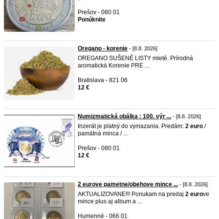
Prešov - 080 01
Ponúknite
Oregano - korenie
- [8.8. 2026]
OREGANO SUŠENÉ LISTY mleté. Prírodná
aromatická Korenie PRE ...
Bratislava - 821 06
12 €
Numizmatická obálka : 100. výr ...
- [8.8. 2026]
Inzerát je platný do vymazania. Predám:
2
euro
/
pamätná minca / ...
Prešov - 080 01
12 €
2 eurove pametne/obehove mince ...
- [8.8. 2026]
AKTUALIZOVANE!!! Ponukam na predaj
2
euro
ve
mince plus aj album a ...
Humenné - 066 01