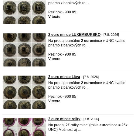
priamo z bankových ro ...
Pezinok - 900 85
V texte
2 euro mince LUXEMBURSKO
- [7.8. 2026]
Na predaj pamätné
2
euro
mince v UNC kvalite
priamo z bankových ro ...
Pezinok - 900 85
V texte
2 euro mince Litva
- [7.8. 2026]
Na predaj pamätné
2
euro
mince v UNC kvalite
priamo z bankových ro ...
Pezinok - 900 85
V texte
2 euro mince rolky
- [7.8. 2026]
Na predaj
2
€ rolky mincí (rolka
euro
mince =
2
5x
UNC) Možnosť aj ...