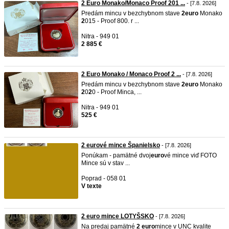
2 Euro Monako/Monaco Proof 201 ...
- [7.8. 2026]
Predám mincu v bezchybnom stave
2
euro
Monako
2
015 - Proof 800. r ...
Nitra - 949 01
2 885 €
2 Euro Monako / Monaco Proof 2 ...
- [7.8. 2026]
Predám mincu v bezchybnom stave
2
euro
Monako
2
0
2
0 - Proof Minca, ...
Nitra - 949 01
525 €
2 eurové mince Španielsko
- [7.8. 2026]
Ponúkam - pamätné dvoj
euro
vé mince viď FOTO
Mince sú v stav ...
Poprad - 058 01
V texte
2 euro mince LOTYŠSKO
- [7.8. 2026]
Na predaj pamätné
2
euro
mince v UNC kvalite