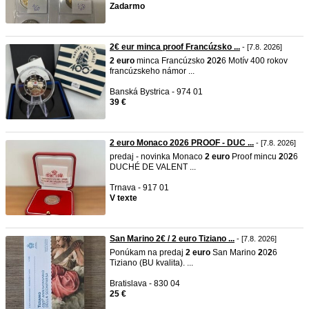
Zadarmo
2€ eur minca proof Francúzsko ...
- [7.8. 2026]
2
euro
minca Francúzsko
2
0
2
6 Motív 400 rokov
francúzskeho námor ...
Banská Bystrica - 974 01
39 €
2 euro Monaco 2026 PROOF - DUC ...
- [7.8. 2026]
predaj - novinka Monaco
2
euro
Proof mincu
2
0
2
6
DUCHÉ DE VALENT ...
Trnava - 917 01
V texte
San Marino 2€ / 2 euro Tiziano ...
- [7.8. 2026]
Ponúkam na predaj
2
euro
San Marino
2
0
2
6
Tiziano (BU kvalita). ...
Bratislava - 830 04
25 €