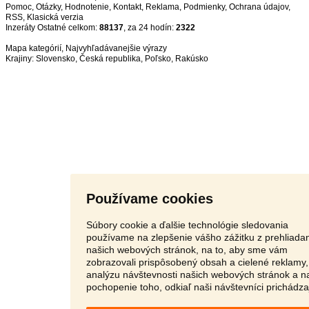
Pomoc
,
Otázky
,
Hodnotenie
,
Kontakt
,
Reklama
,
Podmienky
,
Ochrana údajov
,
RSS
,
Inzeráty Ostatné celkom:
88137
, za 24 hodín:
2322
Mapa kategórií
,
Najvyhľadávanejšie výrazy
Krajiny:
Slovensko
,
Česká republika
,
Poľsko
,
Rakúsko
Používame cookies
Súbory cookie a ďalšie technológie sledovania
používame na zlepšenie vášho zážitku z prehliada
našich webových stránok, na to, aby sme vám
zobrazovali prispôsobený obsah a cielené reklamy,
analýzu návštevnosti našich webových stránok a n
pochopenie toho, odkiaľ naši návštevníci prichádza