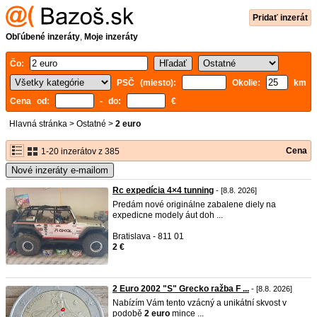
Pridať inzerát
Obľúbené inzeráty
,
Moje inzeráty
Čo:
PSČ (miesto):
Okolie:
km
Cena od:
- do:
€
Hlavná stránka
>
Ostatné
>
2 euro
Cena
1-20 inzerátov z 385
Nové inzeráty e-mailom
Rc expedícia 4×4 tunning
- [8.8. 2026]
Predám nové originálne zabalene diely na
expedicne modely áut doh ...
Bratislava - 811 01
2 €
2 Euro 2002 "S" Grecko ražba F ...
- [8.8. 2026]
Nabízím Vám tento vzácný a unikátní skvost v
podobě
2
euro
mince ...