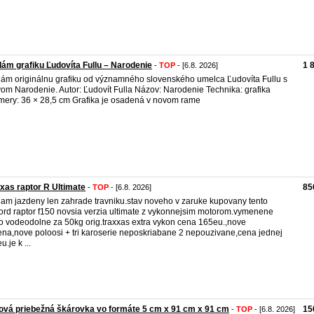
ám grafiku Ľudovíta Fullu – Narodenie
1 
-
TOP
- [6.8. 2026]
ám originálnu grafiku od významného slovenského umelca Ľudovíta Fullu s
om Narodenie. Autor: Ľudovít Fulla Názov: Narodenie Technika: grafika
ery: 36 × 28,5 cm Grafika je osadená v novom rame
xas raptor R Ultimate
85
-
TOP
- [6.8. 2026]
am jazdeny len zahrade travniku.stav noveho v zaruke kupovany tento
ford raptor f150 novsia verzia ultimate z vykonnejsim motorom.vymenene
o vodeodolne za 50kg orig.traxxas extra vykon cena 165eu.,nove
na,nove poloosi + tri karoserie neposkriabane 2 nepouzivane,cena jednej
.je k ...
vá priebežná škárovka vo formáte 5 cm x 91 cm x 91 cm
15
-
TOP
- [6.8. 2026]