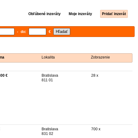
Obľúbené inzeráty
Moje inzeráty
Pridať inzerát
- do:
€
na
Lokalita
Zobrazenie
400 €
Bratislava
28 x
811 01
€
Bratislava
700 x
831 02