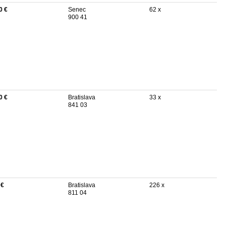
0 €
Senec
62 x
900 41
0 €
Bratislava
33 x
841 03
 €
Bratislava
226 x
811 04