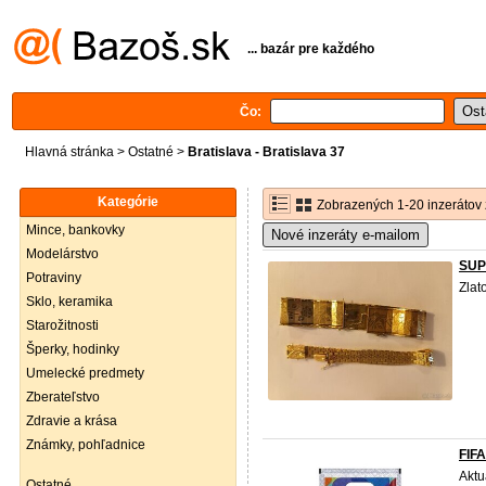
... bazár pre každého
Čo:
Hlavná stránka
>
Ostatné
>
Bratislava - Bratislava 37
Kategórie
Zobrazených 1-20 inzerátov 
Mince, bankovky
Nové inzeráty e-mailom
Modelárstvo
SUPE
Potraviny
Zlat
Sklo, keramika
Starožitnosti
Šperky, hodinky
Umelecké predmety
Zberateľstvo
Zdravie a krása
Známky, pohľadnice
FIFA
Aktu
Ostatné