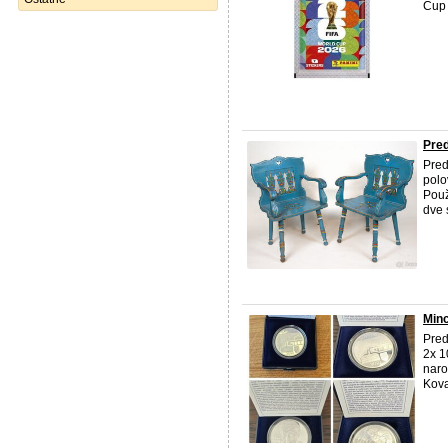
Cup 
Pred
Pred
polo
Použ
dve 
Min
Pred
2x 1
naro
Kova