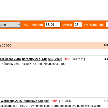
PSČ (miesto):
Okolie:
km Cena od:
Ce
z 16 050
R CENA Zlato, naramky 2ks, 14k, 585, 79e/g
3 
-
TOP
- [6.8. 2026]
o, náramky 2ks, 14k, 585, 43.38g, 79e/g cena 3400,
 World cup 2026 - futbalove nalepky
1 
-
TOP
- [6.8. 2026]
alizovane 5.8. (15:00) : Vymenim, kupim, predam futbalove nalepky Fifa World