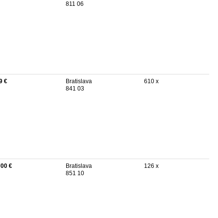
811 06
9 €
Bratislava
610 x
841 03
700 €
Bratislava
126 x
851 10