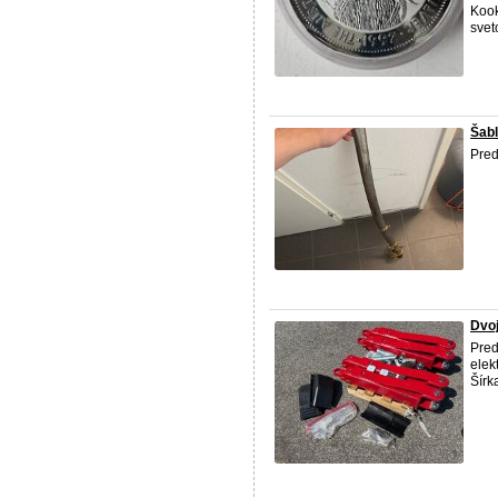
Kook
svet
Šab
Pred
Dvoj
Pred
elek
Šírk