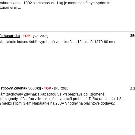
aburra z roku 1992 s hmotnosťou 1 kg je monumentálnym vydaním
oznámej m ...
ľa husarska
35
-
TOP
- [6.8. 2026]
ám takúto krásnu šabľu vyrobená v neskoršom 19 storočí 1870-80 cca
stlpovy Zdvihak 5000kg
2 
-
TOP
- [6.8. 2026]
ám zachovalý Zdvihak s kapacitou 5T Pri preprave boli zlomené
tromagnety súčasťou zdvihaku sú nove stačí prehodiť. Dĺžka ramien 4x 1.8m
a medzi stĺpmi 3.4m Napájanie na 230V Vhodný na plachtove dodavky.