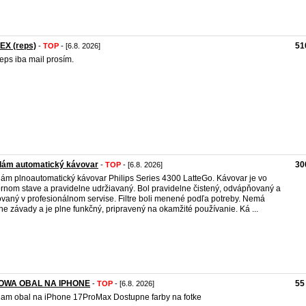
EX (reps)
51
-
TOP
- [6.8. 2026]
reps iba mail prosím.
dám automatický kávovar
30
-
TOP
- [6.8. 2026]
ám plnoautomatický kávovar Philips Series 4300 LatteGo. Kávovar je vo
rnom stave a pravidelne udržiavaný. Bol pravidelne čistený, odvápňovaný a
ovaný v profesionálnom servise. Filtre boli menené podľa potreby. Nemá
ne závady a je plne funkčný, pripravený na okamžité používanie. Ká ...
OWA OBAL NA IPHONE
55
-
TOP
- [6.8. 2026]
am obal na iPhone 17ProMax Dostupne farby na fotke