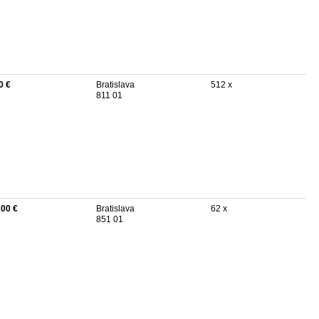
0 €
Bratislava
512 x
811 01
100 €
Bratislava
62 x
851 01