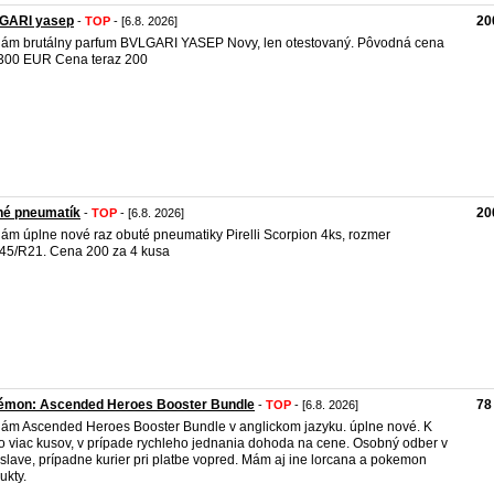
GARI yasep
20
-
TOP
- [6.8. 2026]
ám brutálny parfum BVLGARI YASEP Novy, len otestovaný. Pôvodná cena
300 EUR Cena teraz 200
né pneumatík
20
-
TOP
- [6.8. 2026]
ám úplne nové raz obuté pneumatiky Pirelli Scorpion 4ks, rozmer
45/R21. Cena 200 za 4 kusa
émon: Ascended Heroes Booster Bundle
78
-
TOP
- [6.8. 2026]
ám Ascended Heroes Booster Bundle v anglickom jazyku. úplne nové. K
o viac kusov, v prípade rychleho jednania dohoda na cene. Osobný odber v
islave, prípadne kurier pri platbe vopred. Mám aj ine lorcana a pokemon
ukty.