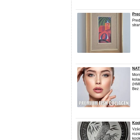
Pred
Pred
stra
NAT
Mors
kola
(HMP
Bez 
Koo
Vzác
rozs
kook