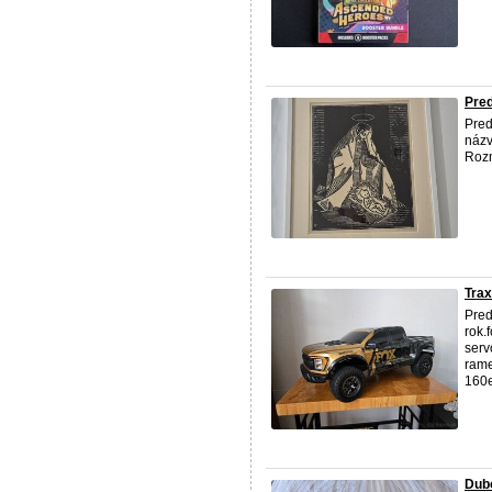
Pred
Pred
názv
Rozm
Trax
Pred
rok.
serv
rame
160eu
Dubo