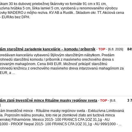
kam 30 ks dubovej priebežnej škárovky vo formáte 91 cm x 91 cm,
uzívna hrúbka 5 cm, šírka lamiel 5 cm, vyrobená u renomovaného výrobcu
ovky MADERO z môjho reziva. KV AB a Rustik.. Skladom okr. TT. Akciová cena
- EUR/ks bez DPH.
ám starožitné zariadenie kancelárie – komodu / príborník
84
-
TOP
- [6.8. 2026]
redávam kanceláriu vybavenú štýlovým starožitným nábytkom. Predám
ohnedú starožitnú komodu / príborník z masívneho orechového dreva s
rzovaným mahagónom. Cena 849 EUR. Možnosť prikúpiť starožitnú
ohnedú knižnicu z orechového masívneho dreva intarzovanú mahagónom za
EUR, a ...
ám zlaté Investičné mince Rituálne masky regiónov sveta
3 
-
TOP
- [6.8.
]
ám Investičné mince - Rituálne masky regiónov sveta - Exkluzívna Limitovaná
ia. Poprosím reálnu ponuku, toto nie je zlomkové zlato ani tuctová minca
enskej Filharmónie. Mexico 2015- 100 FRANCS CFA 1OZ 31,1g - AU
1000 - PROOF Nepal 2015- 100 FRANCS CFA 1OZ 31,1g - AU 999/1000 - ...