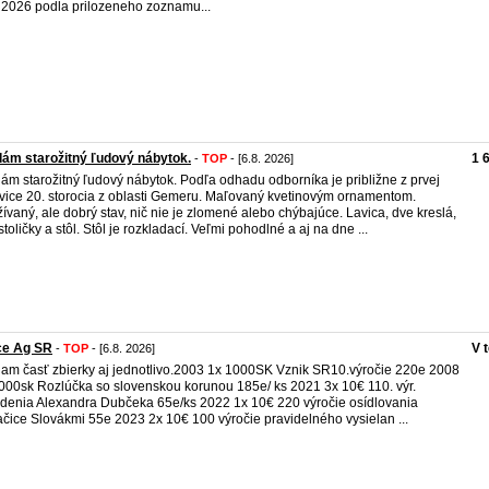
2026 podla prilozeneho zoznamu...
ám starožitný ľudový nábytok.
1 
-
TOP
- [6.8. 2026]
ám starožitný ľudový nábytok. Podľa odhadu odborníka je približne z prvej
vice 20. storocia z oblasti Gemeru. Maľovaný kvetinovým ornamentom.
ívaný, ale dobrý stav, nič nie je zlomené alebo chýbajúce. Lavica, dve kreslá,
stoličky a stôl. Stôl je rozkladací. Veľmi pohodlné a aj na dne ...
ce Ag SR
V 
-
TOP
- [6.8. 2026]
am časť zbierky aj jednotlivo.2003 1x 1000SK Vznik SR10.výročie 220e 2008
000sk Rozlúčka so slovenskou korunou 185e/ ks 2021 3x 10€ 110. výr.
denia Alexandra Dubčeka 65e/ks 2022 1x 10€ 220 výročie osídlovania
čice Slovákmi 55e 2023 2x 10€ 100 výročie pravidelného vysielan ...