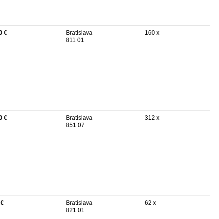
0 €
Bratislava
160 x
811 01
0 €
Bratislava
312 x
851 07
 €
Bratislava
62 x
821 01