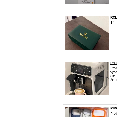
ROL
1:1 
Pre
Pred
výbo
olej
žiad
RIM
Pred