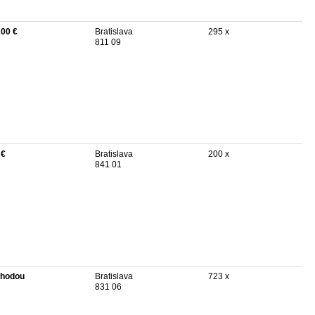
200 €
Bratislava
295 x
811 09
 €
Bratislava
200 x
841 01
hodou
Bratislava
723 x
831 06