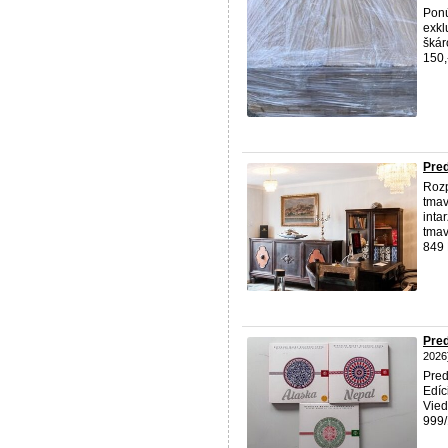
Ponú
exkl
škár
150,
Pred
Rozp
tmav
inta
tmav
849 
Pred
2026
Pred
Edíc
Vied
999/