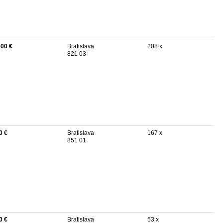
800 €
Bratislava
208 x
821 03
0 €
Bratislava
167 x
851 01
0 €
Bratislava
53 x