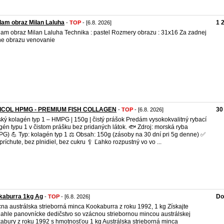
am obraz Milan Laluha
1 
-
TOP
- [6.8. 2026]
am obraz Milan Laluha Technika : pastel Rozmery obrazu : 31x16 Za zadnej
ne obrazu venovanie
ICOL HPMG - PREMIUM FISH COLLAGEN
30
-
TOP
- [6.8. 2026]
ký kolagén typ 1 – HMPG | 150g | čistý prášok Predám vysokokvalitný rybací
gén typu 1 v čistom prášku bez pridaných látok. 🐟 Zdroj: morská ryba
G) 💪 Typ: kolagén typ 1 ⚖️ Obsah: 150g (zásoby na 30 dní pri 5g denne) ✅
príchute, bez plnidiel, bez cukru 🥄 Ľahko rozpustný vo vo ...
kaburra 1kg Ag
Do
-
TOP
- [6.8. 2026]
na austrálska strieborná minca Kookaburra z roku 1992, 1 kg Získajte
iahle panovnícke dedičstvo so vzácnou striebornou mincou austrálskej
abury z roku 1992 s hmotnosťou 1 kg Austrálska strieborná minca