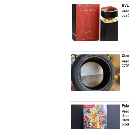
BVL
Pred
cez 
Zim
Pred
275/
Pok
Pred
disp
Brat
prod