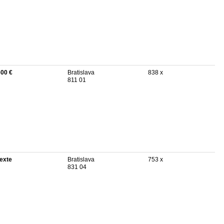
600 €
Bratislava
838 x
811 01
texte
Bratislava
753 x
831 04