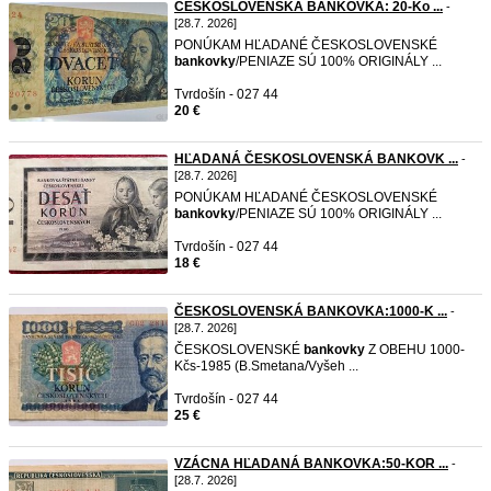
ČESKOSLOVENSKÁ BANKOVKA: 20-Ko ...
-
[28.7. 2026]
PONÚKAM HĽADANÉ ČESKOSLOVENSKÉ
bankovky
/PENIAZE SÚ 100% ORIGINÁLY ...
Tvrdošín - 027 44
20 €
HĽADANÁ ČESKOSLOVENSKÁ BANKOVK ...
-
[28.7. 2026]
PONÚKAM HĽADANÉ ČESKOSLOVENSKÉ
bankovky
/PENIAZE SÚ 100% ORIGINÁLY ...
Tvrdošín - 027 44
18 €
ČESKOSLOVENSKÁ BANKOVKA:1000-K ...
-
[28.7. 2026]
ČESKOSLOVENSKÉ
bankovky
Z OBEHU 1000-
Kčs-1985 (B.Smetana/Vyšeh ...
Tvrdošín - 027 44
25 €
VZÁCNA HĽADANÁ BANKOVKA:50-KOR ...
-
[28.7. 2026]