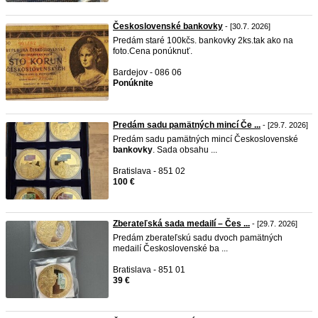
Československé bankovky
- [30.7. 2026]
Predám staré 100kčs. bankovky 2ks.tak ako na
foto.Cena ponúknuť.
Bardejov - 086 06
Ponúknite
Predám sadu pamätných mincí Če ...
- [29.7. 2026]
Predám sadu pamätných mincí Československé
bankovky
. Sada obsahu ...
Bratislava - 851 02
100 €
Zberateľská sada medailí – Čes ...
- [29.7. 2026]
Predám zberateľskú sadu dvoch pamätných
medailí Československé ba ...
Bratislava - 851 01
39 €