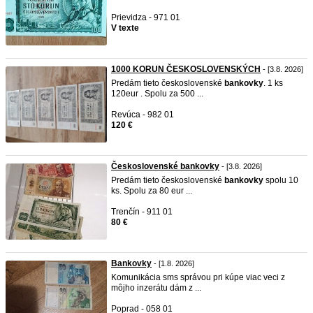
Prievidza - 971 01
V texte
1000 KORUN ČESKOSLOVENSKÝCH
- [3.8. 2026]
Predám tieto československé
bankovky
. 1 ks
120eur . Spolu za 500 ...
Revúca - 982 01
120 €
Československé bankovky
- [3.8. 2026]
Predám tieto československé
bankovky
spolu 10
ks. Spolu za 80 eur ...
Trenčín - 911 01
80 €
Bankovky
- [1.8. 2026]
Komunikácia sms správou pri kúpe viac veci z
môjho inzerátu dám z ...
Poprad - 058 01