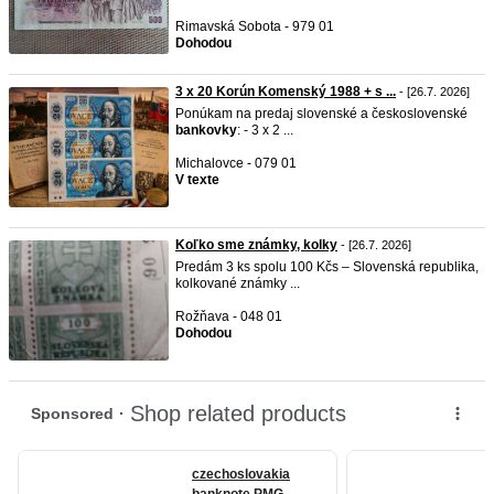
Rimavská Sobota - 979 01
Dohodou
3 x 20 Korún Komenský 1988 + s ...
- [26.7. 2026]
Ponúkam na predaj slovenské a československé
bankovky
: - 3 x 2 ...
Michalovce - 079 01
V texte
Koľko sme známky, kolky
- [26.7. 2026]
Predám 3 ks spolu 100 Kčs – Slovenská republika,
kolkované známky ...
Rožňava - 048 01
Dohodou