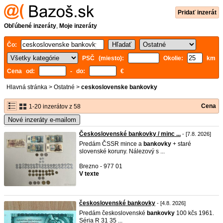
Pridať inzerát
Obľúbené inzeráty
,
Moje inzeráty
Čo:
PSČ (miesto):
Okolie:
km
Cena od:
- do:
€
Hlavná stránka
>
Ostatné
>
ceskoslovenske bankovky
Cena
1-20 inzerátov z 58
Nové inzeráty e-mailom
Československé bankovky / minc ...
- [7.8. 2026]
Predám ČSSR mince a
bankovky
+ staré
slovenské koruny. Nálezový s ...
Brezno - 977 01
V texte
československé bankovky
- [4.8. 2026]
Predám československé
bankovky
100 kčs 1961.
Séria R 31 35 ...