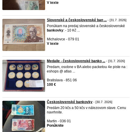
V texte
Slovenské a československé ban ...
- [31.7. 2026]
Ponúkam na predaj slovenské a československé
bankovky
: - 10 Kč ...
Michalovce - 079 01
V texte
Medaile - československé banko ...
- [31.7. 2026]
Predam, osobne v BA alebo packetou 4e piste na :
eshops @ atlas ...
Bratislava - 851 06
100 €
Československé bankovky
- [30.7. 2026]
Predám 20 kčs a 50 kčs v nálezovom stave. Cenu
navrhnite.
Martin - 036 01
Ponúknite