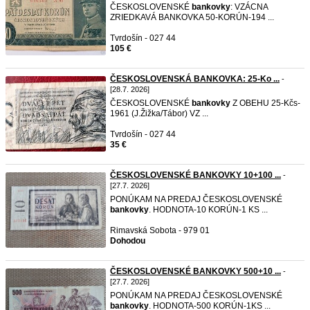
ČESKOSLOVENSKÉ
bankovky
: VZÁCNA
ZRIEDKAVÁ BANKOVKA 50-KORÚN-194 ...
Tvrdošín - 027 44
105 €
ČESKOSLOVENSKÁ BANKOVKA: 25-Ko ...
-
[28.7. 2026]
ČESKOSLOVENSKÉ
bankovky
Z OBEHU 25-Kčs-
1961 (J.Žižka/Tábor) VZ ...
Tvrdošín - 027 44
35 €
ČESKOSLOVENSKÉ BANKOVKY 10+100 ...
-
[27.7. 2026]
PONÚKAM NA PREDAJ ČESKOSLOVENSKÉ
bankovky
. HODNOTA-10 KORÚN-1 KS ...
Rimavská Sobota - 979 01
Dohodou
ČESKOSLOVENSKÉ BANKOVKY 500+10 ...
-
[27.7. 2026]
PONÚKAM NA PREDAJ ČESKOSLOVENSKÉ
bankovky
. HODNOTA-500 KORÚN-1KS ...