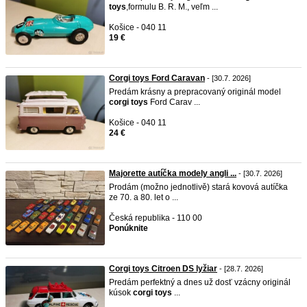
toys
,formulu B. R. M., veľm ...
Košice - 040 11
19 €
Corgi toys Ford Caravan
- [30.7. 2026]
Predám krásny a prepracovaný originál model
corgi
toys
Ford Carav ...
Košice - 040 11
24 €
Majorette autíčka modely angli ...
- [30.7. 2026]
Prodám (možno jednotlivě) stará kovová autíčka
ze 70. a 80. let o ...
Česká republika - 110 00
Ponúknite
Corgi toys Citroen DS lyžiar
- [28.7. 2026]
Predám perfektný a dnes už dosť vzácny originál
kúsok
corgi
toys
...