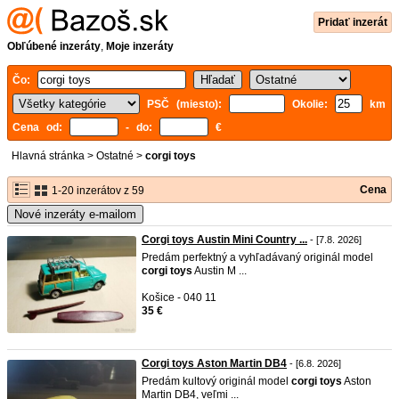
Pridať inzerát
Obľúbené inzeráty
,
Moje inzeráty
Čo:
PSČ (miesto):
Okolie:
km
Cena od:
- do:
€
Hlavná stránka
>
Ostatné
>
corgi toys
Cena
1-20 inzerátov z 59
Nové inzeráty e-mailom
Corgi toys Austin Mini Country ...
- [7.8. 2026]
Predám perfektný a vyhľadávaný originál model
corgi
toys
Austin M ...
Košice - 040 11
35 €
Corgi toys Aston Martin DB4
- [6.8. 2026]
Predám kultový originál model
corgi
toys
Aston
Martin DB4, veľmi ...