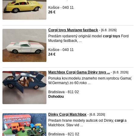
Košice - 040 11
26 €
Corgi toys Mustang fastback
- [6.8. 2026]
Predám vydarený originál model
corgi
toys
Ford
Mustang fastback, ...
Košice - 040 11
24 €
Matchbox Corgi Gama Dinky toys ...
- [6.8. 2026]
Ponuka kov.modelu znameho nem.vyrobcu Gama(
W.Germany) zo 60.roko ...
Bratislava - 811 02
Dohodou
Dinky Corgi Matchbox
- [6.8. 2026]
Predam hrane modely auticok od Dinky,
corgi
a
Matchbox. Stav vid ...
Bratislava - 821 02