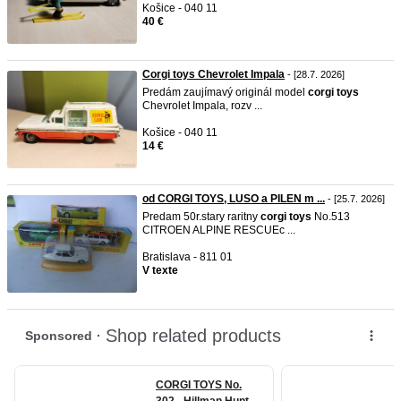
Košice - 040 11
40 €
Corgi toys Chevrolet Impala
- [28.7. 2026]
Predám zaujímavý originál model
corgi
toys
Chevrolet Impala, rozv ...
Košice - 040 11
14 €
od CORGI TOYS, LUSO a PILEN m ...
- [25.7. 2026]
Predam 50r.stary raritny
corgi
toys
No.513
CITROEN ALPINE RESCUEc ...
Bratislava - 811 01
V texte