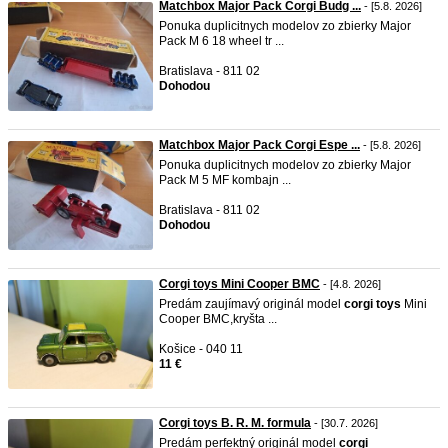
Matchbox Major Pack Corgi Budg ...
- [5.8. 2026]
Ponuka duplicitnych modelov zo zbierky Major
Pack M 6 18 wheel tr ...
Bratislava - 811 02
Dohodou
Matchbox Major Pack Corgi Espe ...
- [5.8. 2026]
Ponuka duplicitnych modelov zo zbierky Major
Pack M 5 MF kombajn ...
Bratislava - 811 02
Dohodou
Corgi toys Mini Cooper BMC
- [4.8. 2026]
Predám zaujímavý originál model
corgi
toys
Mini
Cooper BMC,kryšta ...
Košice - 040 11
11 €
Corgi toys B. R. M. formula
- [30.7. 2026]
Predám perfektný originál model
corgi