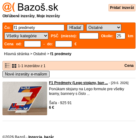
Pridať inzerát
Obľúbené inzeráty
,
Moje inzeráty
Čo:
PSČ (miesto):
Okolie:
km
Cena od:
- do:
€
Hlavná stránka
>
Ostatné
>
f1 predmety
Cena
1-1 inzerátov z 1
Nové inzeráty e-mailom
F1 Predmety (Lego stojany, ban ...
- [29.6. 2026]
Ponúkam stojany na Lego formule pre všetky
teamy, bannery s číslo ...
Šaľa - 925 91
6 €
©2026 Bazoš -
Inzercia, bazár