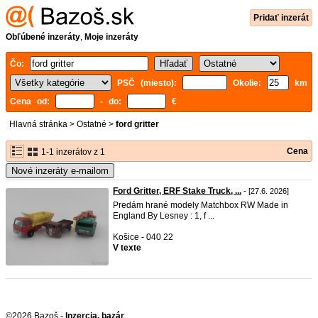
Pridať inzerát
Obľúbené inzeráty
,
Moje inzeráty
Čo:
PSČ (miesto):
Okolie:
km
Cena od:
- do:
€
Hlavná stránka
>
Ostatné
>
ford gritter
Cena
1-1 inzerátov z 1
Nové inzeráty e-mailom
Ford Gritter, ERF Stake Truck, ...
- [27.6. 2026]
Predám hrané modely Matchbox RW Made in
England By Lesney : 1, f ...
Košice - 040 22
V texte
©2026 Bazoš -
Inzercia, bazár