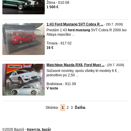
Žilina - 010 08
1 500 €
1:43 Ford Mustang SVT Cobra R ...
- [30.7. 2026]
Predám 1:43
ford
mustang
SVT Cobra R 2000 Ixo
Altaya nepoško ...
Trnava - 917 02
16 €
Matchbox Mazda RX8, Ford Must ...
- [29.7. 2026]
Súčasné novinky, spolu všetky tri modely 6 € ,
jednotlivo po 2,50 ...
Bratislava - 811 09
V texte
Stránka:
1
2
3
Ďalšia
©2026 Bazoš -
Inzercia, bazár