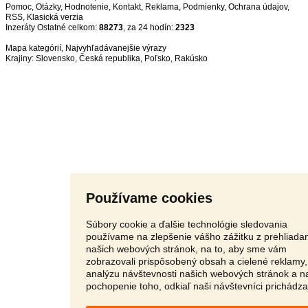
Pomoc
,
Otázky
,
Hodnotenie
,
Kontakt
,
Reklama
,
Podmienky
,
Ochrana údajov
,
RSS
,
Inzeráty Ostatné celkom:
88273
, za 24 hodín:
2323
Mapa kategórií
,
Najvyhľadávanejšie výrazy
Krajiny:
Slovensko
,
Česká republika
,
Poľsko
,
Rakúsko
Používame cookies
Súbory cookie a ďalšie technológie sledovania
používame na zlepšenie vášho zážitku z prehliada
našich webových stránok, na to, aby sme vám
zobrazovali prispôsobený obsah a cielené reklamy,
analýzu návštevnosti našich webových stránok a n
pochopenie toho, odkiaľ naši návštevníci prichádza