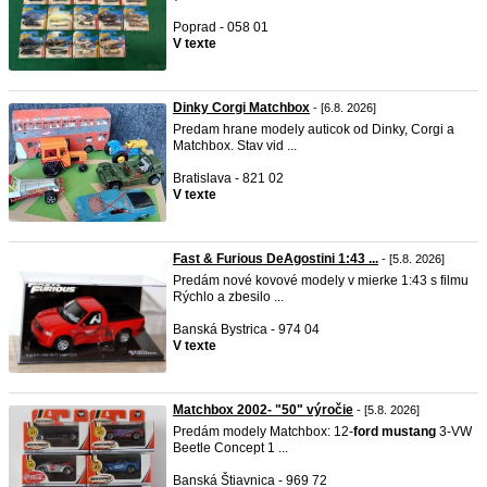
Poprad - 058 01
V texte
Dinky Corgi Matchbox
- [6.8. 2026]
Predam hrane modely auticok od Dinky, Corgi a
Matchbox. Stav vid ...
Bratislava - 821 02
V texte
Fast & Furious DeAgostini 1:43 ...
- [5.8. 2026]
Predám nové kovové modely v mierke 1:43 s filmu
Rýchlo a zbesilo ...
Banská Bystrica - 974 04
V texte
Matchbox 2002- "50" výročie
- [5.8. 2026]
Predám modely Matchbox: 12-
ford
mustang
3-VW
Beetle Concept 1 ...
Banská Štiavnica - 969 72