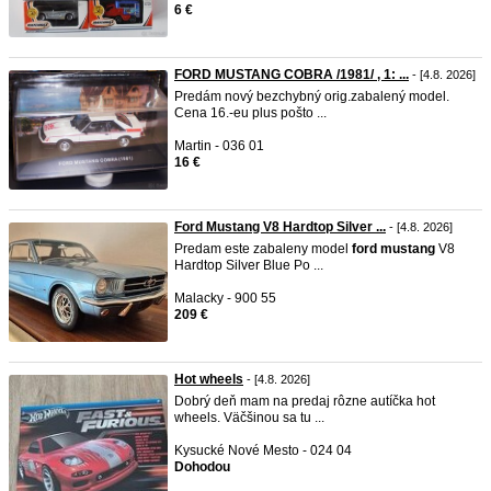
6 €
FORD MUSTANG COBRA /1981/ , 1: ...
- [4.8. 2026]
Predám nový bezchybný orig.zabalený model.
Cena 16.-eu plus pošto ...
Martin - 036 01
16 €
Ford Mustang V8 Hardtop Silver ...
- [4.8. 2026]
Predam este zabaleny model
ford
mustang
V8
Hardtop Silver Blue Po ...
Malacky - 900 55
209 €
Hot wheels
- [4.8. 2026]
Dobrý deň mam na predaj rôzne autíčka hot
wheels. Väčšinou sa tu ...
Kysucké Nové Mesto - 024 04
Dohodou