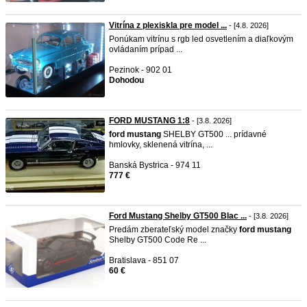
Vitrína z plexiskla pre model ...
- [4.8. 2026]
Ponúkam vitrínu s rgb led osvetlením a diaľkovým
ovládaním prípad ...
Pezinok - 902 01
Dohodou
FORD MUSTANG 1:8
- [3.8. 2026]
ford
mustang
SHELBY GT500 ... prídavné
hmlovky, sklenená vitrína, ...
Banská Bystrica - 974 11
777 €
Ford Mustang Shelby GT500 Blac ...
- [3.8. 2026]
Predám zberateľský model značky
ford
mustang
Shelby GT500 Code Re ...
Bratislava - 851 07
60 €