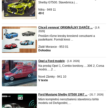
Shelby GT500. Stavebnica j ...
Nitra - 949 11
49 €
Chceš venovať ORIGINÁLNY DARČE ...
- [1.8.
2026]
Predám rôzne kresby kreslené ceruzkami a
pastelkami. Formát kresi ...
Zlaté Moravce - 953 01
Dohodou
Opel a Ford modely
- [1.8. 2026]
Na predaj Opel 1, Combo bordovy......30€ 2, Corsa
modrá......2 ...
Nové Zámky - 941 10
V texte
Ford Mustang Shelby GT500 1967 ...
- [31.7. 2026]
Mám kompletnú nerozbalenú stavebnicu tohto
modelu od DeAgostini, ...