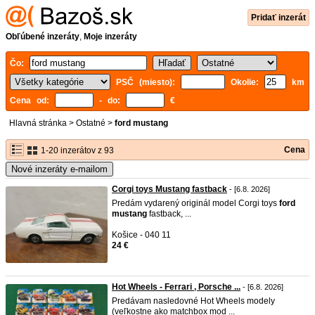
Pridať inzerát
Obľúbené inzeráty
,
Moje inzeráty
Čo:
PSČ (miesto):
Okolie:
km
Cena od:
- do:
€
Hlavná stránka
>
Ostatné
>
ford mustang
Cena
1-20 inzerátov z 93
Nové inzeráty e-mailom
Corgi toys Mustang fastback
- [6.8. 2026]
Predám vydarený originál model Corgi toys
ford
mustang
fastback, ...
Košice - 040 11
24 €
Hot Wheels - Ferrari , Porsche ...
- [6.8. 2026]
Predávam nasledovné Hot Wheels modely
(veľkostne ako matchbox mod ...