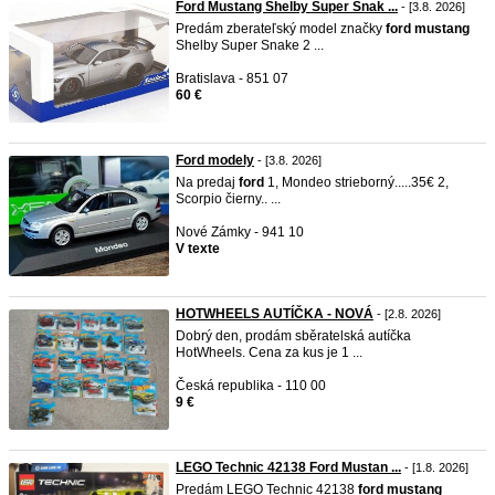
Ford Mustang Shelby Super Snak ...
- [3.8. 2026]
Predám zberateľský model značky
ford
mustang
Shelby Super Snake 2 ...
Bratislava - 851 07
60 €
Ford modely
- [3.8. 2026]
Na predaj
ford
1, Mondeo strieborný.....35€ 2,
Scorpio čierny.. ...
Nové Zámky - 941 10
V texte
HOTWHEELS AUTÍČKA - NOVÁ
- [2.8. 2026]
Dobrý den, prodám sběratelská autíčka
HotWheels. Cena za kus je 1 ...
Česká republika - 110 00
9 €
LEGO Technic 42138 Ford Mustan ...
- [1.8. 2026]
Predám LEGO Technic 42138
ford
mustang