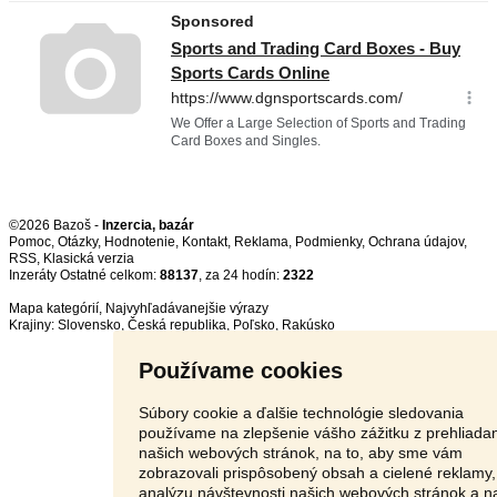
©2026 Bazoš -
Inzercia, bazár
Pomoc
,
Otázky
,
Hodnotenie
,
Kontakt
,
Reklama
,
Podmienky
,
Ochrana údajov
,
RSS
,
Inzeráty Ostatné celkom:
88137
, za 24 hodín:
2322
Mapa kategórií
,
Najvyhľadávanejšie výrazy
Krajiny:
Slovensko
,
Česká republika
,
Poľsko
,
Rakúsko
Používame cookies
Súbory cookie a ďalšie technológie sledovania
používame na zlepšenie vášho zážitku z prehliada
našich webových stránok, na to, aby sme vám
zobrazovali prispôsobený obsah a cielené reklamy,
analýzu návštevnosti našich webových stránok a n