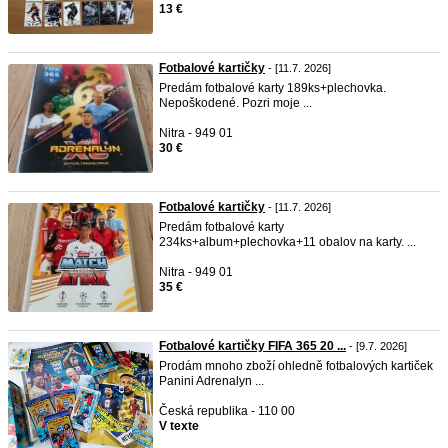
13 €
Fotbalové kartičky
- [11.7. 2026]
Predám fotbalové karty 189ks+plechovka.
Nepoškodené. Pozri moje ...
Nitra - 949 01
30 €
Fotbalové kartičky
- [11.7. 2026]
Predám fotbalové karty
234ks+album+plechovka+11 obalov na karty. ...
Nitra - 949 01
35 €
Fotbalové kartičky FIFA 365 20 ...
- [9.7. 2026]
Prodám mnoho zboží ohledně fotbalových kartiček
Panini Adrenalyn ...
Česká republika - 110 00
V texte