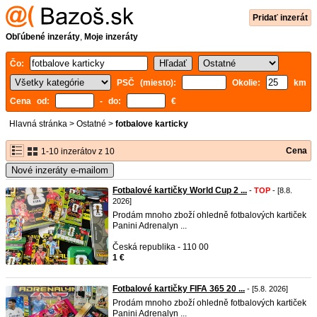
Pridať inzerát
Obľúbené inzeráty
,
Moje inzeráty
Čo:
PSČ (miesto):
Okolie:
km
Cena od:
- do:
€
Hlavná stránka
>
Ostatné
>
fotbalove karticky
Cena
1-10 inzerátov z 10
Nové inzeráty e-mailom
Fotbalové kartičky World Cup 2 ...
-
TOP
- [8.8.
2026]
Prodám mnoho zboží ohledně fotbalových kartiček
Panini Adrenalyn ...
Česká republika - 110 00
1 €
Fotbalové kartičky FIFA 365 20 ...
- [5.8. 2026]
Prodám mnoho zboží ohledně fotbalových kartiček
Panini Adrenalyn ...