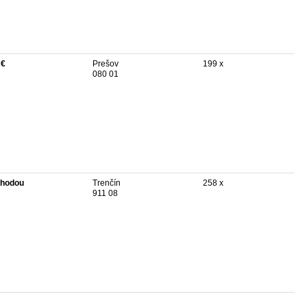
 €
Prešov
199 x
080 01
hodou
Trenčín
258 x
911 08