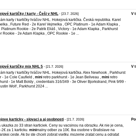
jové kartičky / karty - Češi v NHL
V 
- [23.7. 2026]
ám karty / kartičky hráčov NHL. Hokejová kartička. Česká republika. Karel
elka , Future Red - 2e Karel Vejmelka , OPC Platinum - 1e Adam Klapka ,
Platinum Rookie - 2e Patrik Eliáš , Victory - 1e Adam Klapka , Parkhurst
er Rookie - 2e Adam Klapka , OPC Rookie - 1e ...
jové kartičky mix NHL 5
V 
- [21.7. 2026]
ám karty / kartičky hráčov NHL. Hokejová kartička. Alex Newhook , Parkhurst
er - 1e Cole Caufield ,
mini
retro parkhurst - 1e Jean Beliveau ,
mini
retro
hurst - 1e Matt Boldy , credentials 316/349 - 3e Oliver Bjorkstrand, Pink 9/99 -
ustin Wolf , Parkhurst 2024 ...
jove karticky - slovaci a aj osobnosti
Po
- [21.7. 2026]
 ukazka zo 33 stran karticiek. Ceny su vacsinou na obrazku. Ak nie je cena,
1-2€ za 1 karticku.
mini
malny odber za 10€. Iba osobne v Bratislave na
arskej ceste. Ak by ste chceli zobrat vsetky, mozeme zratat cenu a odratat