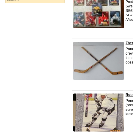
Pred
Swe
SG3
SG7 
/Vied
Zber
Ponú
dre
Ide 
obsa
Retr
Ponú
(pre
stav
kuso