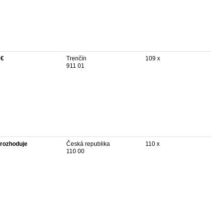
 €
Trenčín
109 x
911 01
rozhoduje
Česká republika
110 x
110 00