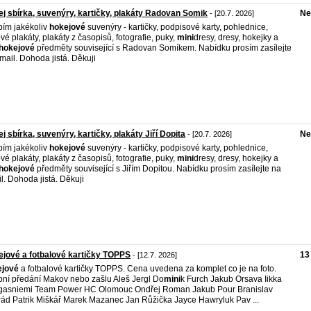
j sbírka, suvenýry, kartičky, plakáty Radovan Somik
Ne
- [20.7. 2026]
ím jakékoliv
hokejové
suvenýry - kartičky, podpisové karty, pohlednice,
vé plakáty, plakáty z časopisů, fotografie, puky,
mini
dresy, dresy, hokejky a
hokejové
předměty související s Radovan Somíkem. Nabídku prosím zasílejte
mail. Dohoda jistá. Děkuji
j sbírka, suvenýry, kartičky, plakáty Jiří Dopita
Ne
- [20.7. 2026]
ím jakékoliv
hokejové
suvenýry - kartičky, podpisové karty, pohlednice,
vé plakáty, plakáty z časopisů, fotografie, puky,
mini
dresy, dresy, hokejky a
hokejové
předměty související s Jiřím Dopitou. Nabídku prosím zasílejte na
l. Dohoda jistá. Děkuji
jové a fotbalové kartičky TOPPS
13
- [12.7. 2026]
ejové
a fotbalové kartičky TOPPS. Cena uvedena za komplet co je na foto.
ní předání Makov nebo zašlu Aleš Jergl Do
mini
k Furch Jakub Orsava Iikka
asniemi Team Power HC Olomouc Ondřej Roman Jakub Pour Branislav
ád Patrik Miškář Marek Mazanec Jan Růžička Jayce Hawryluk Pav ...