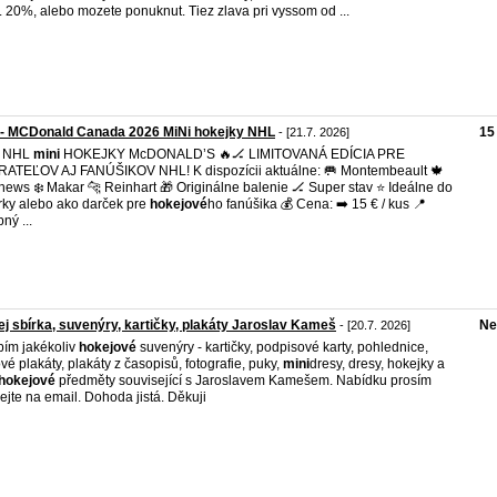
. 20%, alebo mozete ponuknut. Tiez zlava pri vyssom od ...
- MCDonald Canada 2026 MiNi hokejky NHL
15
- [21.7. 2026]
 NHL
mini
HOKEJKY McDONALD’S 🔥🏒 LIMITOVANÁ EDÍCIA PRE
ATEĽOV AJ FANÚŠIKOV NHL! K dispozícii aktuálne: 🥅 Montembeault 🍁
hews ❄️ Makar 🐆 Reinhart 🎁 Originálne balenie 🏒 Super stav ⭐ Ideálne do
rky alebo ako darček pre
hokejové
ho fanúšika 💰 Cena: ➡️ 15 € / kus 📍
ný ...
j sbírka, suvenýry, kartičky, plakáty Jaroslav Kameš
Ne
- [20.7. 2026]
ím jakékoliv
hokejové
suvenýry - kartičky, podpisové karty, pohlednice,
vé plakáty, plakáty z časopisů, fotografie, puky,
mini
dresy, dresy, hokejky a
hokejové
předměty související s Jaroslavem Kamešem. Nabídku prosím
lejte na email. Dohoda jistá. Děkuji