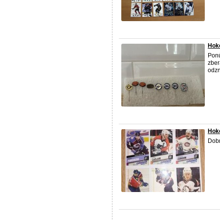
Hok
Pon
zber
odzn
Hoke
Dobr