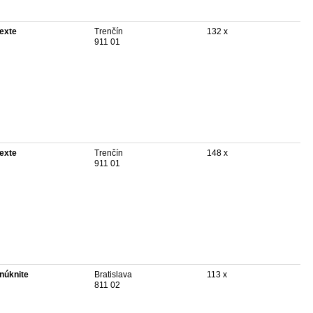
texte
Trenčín
132 x
911 01
texte
Trenčín
148 x
911 01
núknite
Bratislava
113 x
811 02