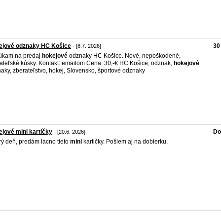
ejové odznaky HC Košice
30
- [8.7. 2026]
úkam na predaj
hokejové
odznaky HC Košice. Nové, nepoškodené,
ateľské kúsky. Kontakt: emailom Cena: 30,-€ HC Košice, odznak,
hokejové
aky, zberateľstvo, hokej, Slovensko, športové odznaky
jové mini kartičky
Do
- [20.6. 2026]
ý deň, predám lacno tieto
mini
kartičky. Pošlem aj na dobierku.