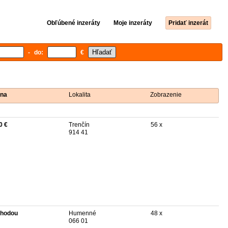
Obľúbené inzeráty
Moje inzeráty
Pridať inzerát
- do:
€
na
Lokalita
Zobrazenie
0 €
Trenčín
56 x
914 41
hodou
Humenné
48 x
066 01