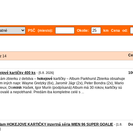
PSČ (miesto):
Okolie:
km Cena od:
Ce
z 14
jové kartičky 400 ks
10
- [5.8. 2026]
ám zbierku z detstva –
hokejové
kartičky – Album Parkhurst Zbierka obsahuje
m iných napr. Wayne Gretzky (6x), Jaromír Jágr (2x), Peter Bondra (2x), Mario
ieux, Do
mini
k Hašek, Igor Murín (podpísaná) Album má 30 rokov, kartičky sú
ovalé a nepotrhané. Predám iba kompletne celé s ...
dam HOKEJOVE KARTIČKY inzertná séria WIEN 96 SUPER GOALIE
Do
- [1.8.
]