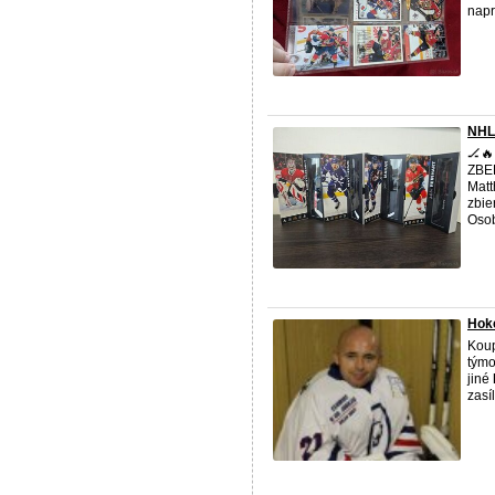
napr
NHL
🏒
ZBER
Matt
zbie
Osob
Hoke
Koup
týmo
jiné
zasí