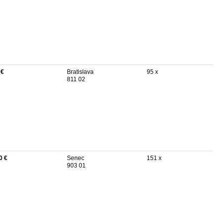
 €
Bratislava
95 x
811 02
0 €
Senec
151 x
903 01