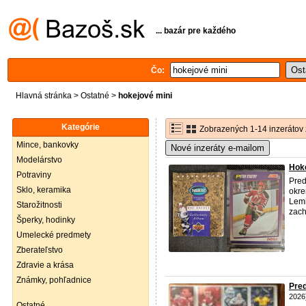
... bazár pre každého
Čo:
Hlavná stránka
>
Ostatné
>
hokejové mini
Kategórie
Zobrazených 1-14 inzerátov 
Mince, bankovky
Nové inzeráty e-mailom
Modelárstvo
Hoke
Potraviny
Pred
Sklo, keramika
okre
Lem
Starožitnosti
zach
Šperky, hodinky
Umelecké predmety
Zberateľstvo
Zdravie a krása
Známky, pohľadnice
Pre
2026
Ostatné