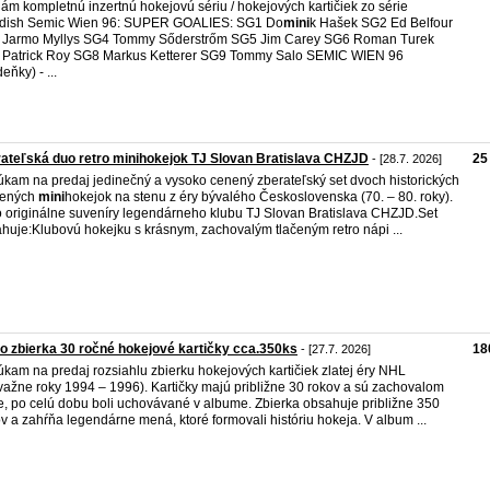
ám kompletnú inzertnú hokejovú sériu / hokejových kartičiek zo série
dish Semic Wien 96: SUPER GOALIES: SG1 Do
mini
k Hašek SG2 Ed Belfour
 Jarmo Myllys SG4 Tommy Sőderstrőm SG5 Jim Carey SG6 Roman Turek
Patrick Roy SG8 Markus Ketterer SG9 Tommy Salo SEMIC WIEN 96
eňky) - ...
ateľská duo retro minihokejok TJ Slovan Bratislava CHZJD
25
- [28.7. 2026]
kam na predaj jedinečný a vysoko cenený zberateľský set dvoch historických
vených
mini
hokejok na stenu z éry bývalého Československa (70. – 80. roky).
o originálne suveníry legendárneho klubu TJ Slovan Bratislava CHZJD.Set
huje:Klubovú hokejku s krásnym, zachovalým tlačeným retro nápi ...
o zbierka 30 ročné hokejové kartičky cca.350ks
18
- [27.7. 2026]
kam na predaj rozsiahlu zbierku hokejových kartičiek zlatej éry NHL
važne roky 1994 – 1996). Kartičky majú približne 30 rokov a sú zachovalom
e, po celú dobu boli uchovávané v albume. Zbierka obsahuje približne 350
v a zahŕňa legendárne mená, ktoré formovali históriu hokeja. V album ...