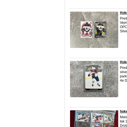
Hoke
Pred
Vejm
OPC 
Silv
Hoke
Pred
silv
park
4e D
hoke
Mala
tak 
Drot