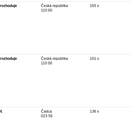
rozhoduje
Česká republika
105 x
110 00
rozhoduje
Česká republika
101 x
110 00
 €
Čadca
136 x
023 56