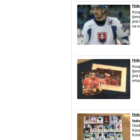
Hoke
Koup
týmo
jiné
na e
Hoke
Koup
týmo
jiné
emai
Hoke
hok
Osob
Kang
Konr