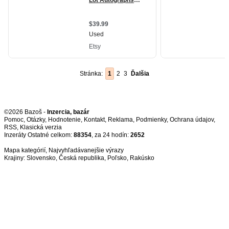
Stránka:
1
2
3
Ďalšia
©2026 Bazoš -
Inzercia, bazár
Pomoc
,
Otázky
,
Hodnotenie
,
Kontakt
,
Reklama
,
Podmienky
,
Ochrana údajov
,
RSS
,
Inzeráty Ostatné celkom:
88354
, za 24 hodín:
2652
Mapa kategórií
,
Najvyhľadávanejšie výrazy
Krajiny:
Slovensko
,
Česká republika
,
Poľsko
,
Rakúsko