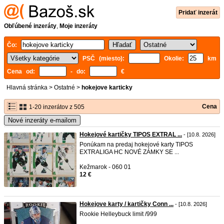
Pridať inzerát
Obľúbené inzeráty
,
Moje inzeráty
Čo:
PSČ (miesto):
Okolie:
km
Cena od:
- do:
€
Hlavná stránka
>
Ostatné
>
hokejove karticky
Cena
1-20 inzerátov z 505
Nové inzeráty e-mailom
Hokejové kartičky TIPOS EXTRAL ...
- [10.8. 2026]
Ponúkam na predaj hokejové karty TIPOS
EXTRALIGA HC NOVÉ ZÁMKY SE ...
Kežmarok - 060 01
12 €
Hokejove karty / kartičky Conn ...
- [10.8. 2026]
Rookie Helleybuck limit /999