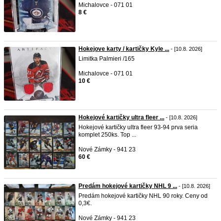
Michalovce - 071 01
8 €
Hokejove karty / kartičky Kyle ...
- [10.8. 2026]
Limitka Palmieri /165
Michalovce - 071 01
10 €
Hokejové kartičky ultra fleer ...
- [10.8. 2026]
Hokejové kartičky ultra fleer 93-94 prva seria
komplet 250ks. Top ...
Nové Zámky - 941 23
60 €
Predám hokejové kartičky NHL 9 ...
- [10.8. 2026]
Predám hokejové kartičky NHL 90 roky. Ceny od
0,3€.
Nové Zámky - 941 23