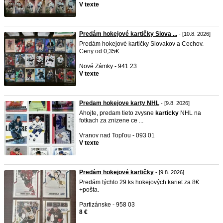
V texte
Predám hokejové kartičky Slova ...
- [10.8. 2026]
Predám hokejové kartičky Slovakov a Cechov.
Ceny od 0,35€.
Nové Zámky - 941 23
V texte
Predam hokejove karty NHL
- [9.8. 2026]
Ahojte, predam tieto zvysne
karticky
NHL na
fotkach za znizene ce ...
Vranov nad Topľou - 093 01
V texte
Predám hokejové kartičky
- [9.8. 2026]
Predám týchto 29 ks hokejových kariet za 8€
+pošta.
Partizánske - 958 03
8 €