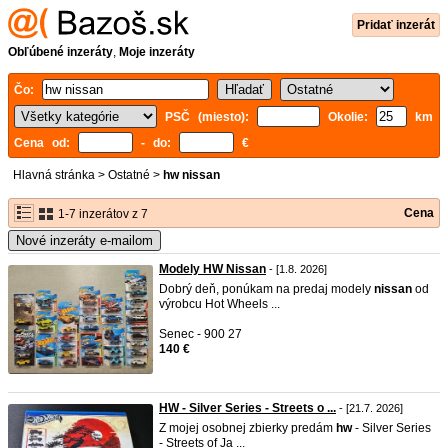
Pridať inzerát
Obľúbené inzeráty
,
Moje inzeráty
Čo:
PSČ (miesto):
Okolie:
km
Cena od:
- do:
€
Hlavná stránka
>
Ostatné
>
hw nissan
Cena
1-7 inzerátov z 7
Nové inzeráty e-mailom
Modely HW Nissan
- [1.8. 2026]
Dobrý deň, ponúkam na predaj modely
nissan
od
výrobcu Hot Wheels ...
Senec - 900 27
140 €
HW - Silver Series - Streets o ...
- [21.7. 2026]
Z mojej osobnej zbierky predám
hw
- Silver Series
- Streets of Ja ...