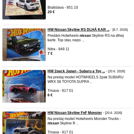
Bratislava - 851 10
20 €
HW Nissan Skyline RS DLHÁ KAR ...
- [8.7. 2026]
Predám Hotwheels
nissan
Skyline RS na dlhej
karte. Top stav, nepo ...
Nitra - 949 11
7 €
HW 2pack Japan - Subaru a Toy ...
- [20.6. 2026]
Na predaj model HOTWHEELS 2pak SUBARU
WRX Sti TOYOTA SUPRA ...
Trnava - 917 01
6 €
HW Nissan Skyline FnF Monster
- [20.6. 2026]
Na predaj model Hotwheels Monster Trucks -
nissan
Skyline R ...
Trnava - 917 01