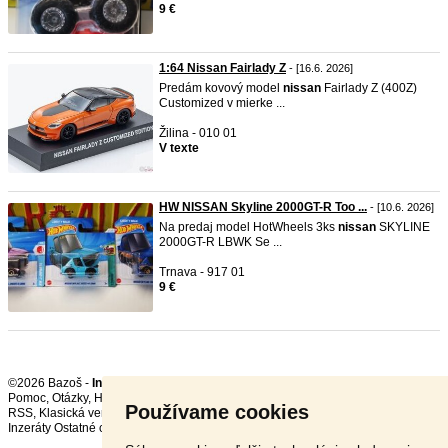
9 €
1:64 Nissan Fairlady Z
- [16.6. 2026]
Predám kovový model
nissan
Fairlady Z (400Z)
Customized v mierke ...
Žilina - 010 01
V texte
HW NISSAN Skyline 2000GT-R Too ...
- [10.6. 2026]
Na predaj model HotWheels 3ks
nissan
SKYLINE
2000GT-R LBWK Se ...
Trnava - 917 01
9 €
©2026 Bazoš -
Inzercia, bazár
Pomoc
,
Otázky
,
Hodnotenie
,
Kontakt
,
Reklama
,
Podmienky
,
Ochrana údajov
,
Používame cookies
RSS
,
Inzeráty Ostatné celkom:
88690
, za 24 hodín:
2299