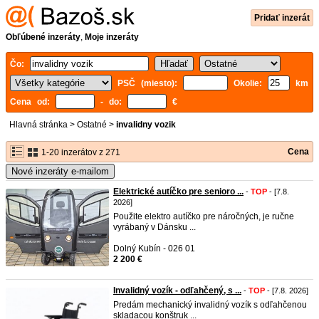
Pridať inzerát
Obľúbené inzeráty
,
Moje inzeráty
Čo:
PSČ (miesto):
Okolie:
km
Cena od:
- do:
€
Hlavná stránka
>
Ostatné
>
invalidny vozik
Cena
1-20 inzerátov z 271
Nové inzeráty e-mailom
Elektrické autíčko pre senioro ...
-
TOP
- [7.8.
2026]
Použite elektro autíčko pre náročných, je ručne
vyrábaný v Dánsku ...
Dolný Kubín - 026 01
2 200 €
Invalidný vozík - odľahčený, s ...
-
TOP
- [7.8. 2026]
Predám mechanický invalidný vozík s odľahčenou
skladacou konštruk ...