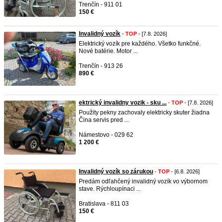
Trenčín - 911 01
150 €
Invalidný vozík
-
TOP
- [7.8. 2026]
Elektrický vozík pre každého. Všetko funkčné.
Nové batérie. Motor ...
Trenčín - 913 26
890 €
ektrický invalidny vozik - sku ...
-
TOP
- [7.8. 2026]
Použity pekny zachovaly elektricky skuter žiadna
Čina servis pred ...
Námestovo - 029 62
1 200 €
Invalidný vozík so zárukou
-
TOP
- [6.8. 2026]
Predám odľahčený invalidný vozík vo výbornom
stave. Rýchloupínaci ...
Bratislava - 811 03
150 €