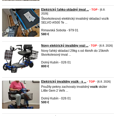
Elektrický ľahko skladný inval ...
-
TOP
- [6.8.
2026]
Štvorkolesový elektrický invalidný skladací vozík
SELVO i4500 Te ...
Rimavská Sobota - 979 01
580 €
Novy elektrický invalidny vozi ...
-
TOP
- [6.8. 2026]
Novy ľahký skladací 29kg s od 4km/h do 15km/h
štvorkolesový inval ...
Dolný Kubín - 026 01
800 €
Elektrický invalidny vozik - s ...
-
TOP
- [6.8. 2026]
Použity pekny zachovaly invalidný
vozik
skúter
Little Gem 2 Veľk ...
Dolný Kubín - 026 01
500 €