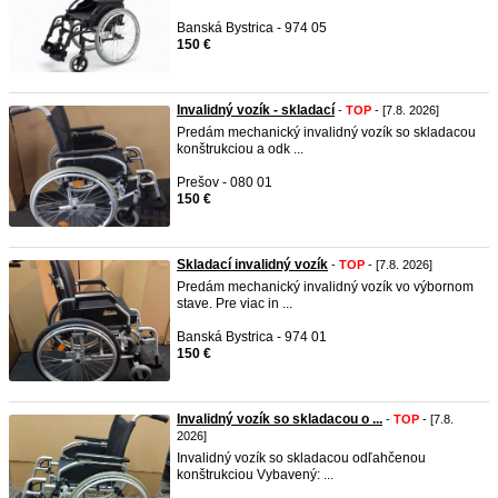
Banská Bystrica - 974 05
150 €
Invalidný vozík - skladací
-
TOP
- [7.8. 2026]
Predám mechanický invalidný vozík so skladacou
konštrukciou a odk ...
Prešov - 080 01
150 €
Skladací invalidný vozík
-
TOP
- [7.8. 2026]
Predám mechanický invalidný vozík vo výbornom
stave. Pre viac in ...
Banská Bystrica - 974 01
150 €
Invalidný vozík so skladacou o ...
-
TOP
- [7.8.
2026]
Invalidný vozík so skladacou odľahčenou
konštrukciou Vybavený: ...