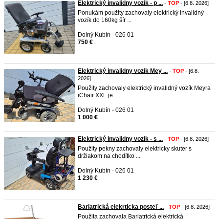
Elektrický invalidny vozik - p ...
-
TOP
- [6.8. 2026]
Ponukám použity zachovaly elektrický invalidný
vozík do 160kg šír ...
Dolný Kubín - 026 01
750 €
Elektrický invalidny vozik Mey ...
-
TOP
- [6.8.
2026]
Použity zachovaly elektrický invalidný vozík Meyra
iChair XXL je ...
Dolný Kubín - 026 01
1 000 €
Elektrický invalidny vozik - s ...
-
TOP
- [6.8. 2026]
Použity pekny zachovaly elektricky skuter s
držiakom na chodítko ...
Dolný Kubín - 026 01
1 230 €
Bariatrická elekrticka posteľ ...
-
TOP
- [6.8. 2026]
Použita zachovala Bariatrická elektrická