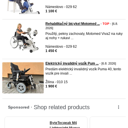
Námestovo - 029 62
1 100 €
Rehabilitačný bicykel Motomed ...
-
TOP
- [6.8.
2026]
Použitý, pekny zachovaly, Motomed Viva2 na ruky
aj nohy + rukavi ...
Námestovo - 029 62
1 450 €
Elektrický invalidný vozík Pum ...
- [6.8. 2026]
Predám elektrický invalidný vozík Puma 40, tento
vozík pre invali ...
Žilina - 010 15
1 900 €