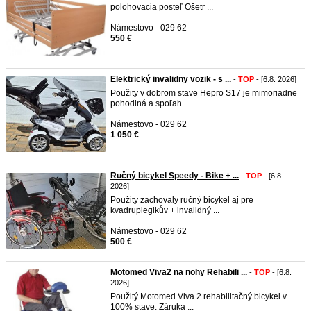
polohovacia posteľ Ošetr ...
Námestovo - 029 62
550 €
Elektrický invalidny vozik - s ...
-
TOP
- [6.8. 2026]
Použity v dobrom stave Hepro S17 je mimoriadne
pohodlná a spoľah ...
Námestovo - 029 62
1 050 €
Ručný bicykel Speedy - Bike + ...
-
TOP
- [6.8.
2026]
Použity zachovaly ručný bicykel aj pre
kvadruplegikův + invalidný ...
Námestovo - 029 62
500 €
Motomed Viva2 na nohy Rehabili ...
-
TOP
- [6.8.
2026]
Použitý Motomed Viva 2 rehabilitačný bicykel v
100% stave. Záruka ...