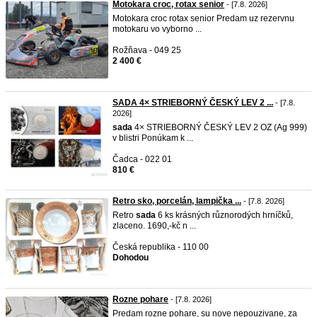
Motokara croc, rotax senior
- [7.8. 2026]
Motokara croc rotax senior Predam uz rezervnu
motokaru vo vyborno ...
Rožňava - 049 25
2 400 €
SADA 4× STRIEBORNÝ ČESKÝ LEV 2 ...
- [7.8.
2026]
sada
4× STRIEBORNÝ ČESKÝ LEV 2 OZ (Ag 999)
v blistri Ponúkam k ...
Čadca - 022 01
810 €
Retro sko, porcelán, lampička ...
- [7.8. 2026]
Retro
sada
6 ks krásných různorodých hrníčků,
zlaceno. 1690,-kč n ...
Česká republika - 110 00
Dohodou
Rozne pohare
- [7.8. 2026]
Predam rozne pohare, su nove nepouzivane, za