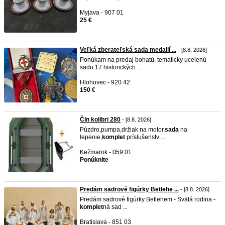
Myjava - 907 01
25 €
Veľká zberateľská sada medailí ...
- [8.8. 2026]
Ponúkam na predaj bohatú, tematicky ucelenú
sadu 17 historických ...
Hlohovec - 920 42
150 €
Čln kolibri 280
- [8.8. 2026]
Púzdro,pumpa,držiak na motor,
sada
na
lepenie,
komplet
príslušenstv ...
Kežmarok - 059 01
Ponúknite
Predám sadrové figúrky Betlehe ...
- [8.8. 2026]
Predám sadrové figúrky Betlehem - Svätá rodina -
komplet
ná sad ...
Bratislava - 851 03