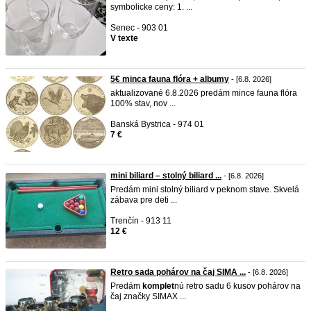
symbolicke ceny: 1. ...
Senec - 903 01
V texte
5€ minca fauna flóra + albumy
- [6.8. 2026]
aktualizované 6.8.2026 predám mince fauna flóra
100% stav, nov ...
Banská Bystrica - 974 01
7 €
mini biliard – stolný biliard ...
- [6.8. 2026]
Predám mini stolný biliard v peknom stave. Skvelá
zábava pre deti ...
Trenčín - 913 11
12 €
Retro sada pohárov na čaj SIMA ...
- [6.8. 2026]
Predám
komplet
nú retro sadu 6 kusov pohárov na
čaj značky SIMAX ...