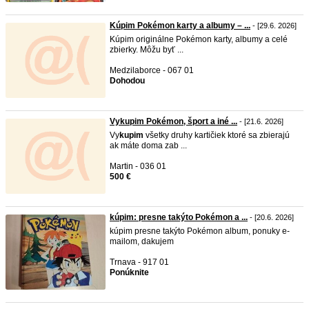
Kúpim Pokémon karty a albumy – ...
- [29.6. 2026]
Kúpim originálne Pokémon karty, albumy a celé
zbierky. Môžu byť ...
Medzilaborce - 067 01
Dohodou
Vykupim Pokémon, šport a iné ...
- [21.6. 2026]
Vy
kupim
všetky druhy kartičiek ktoré sa zbierajú
ak máte doma zab ...
Martin - 036 01
500 €
kúpim: presne takýto Pokémon a ...
- [20.6. 2026]
kúpim presne takýto Pokémon album, ponuky e-
mailom, dakujem
Trnava - 917 01
Ponúknite