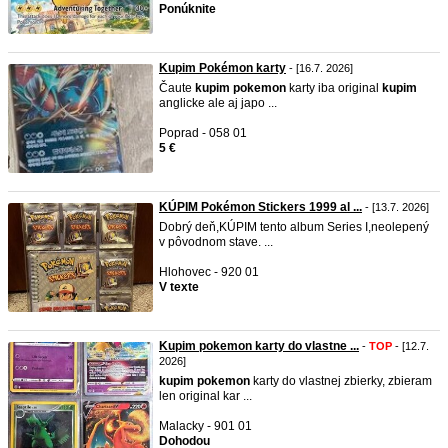
Ponúknite
Kupim Pokémon karty
- [16.7. 2026]
Čaute
kupim
pokemon
karty iba original
kupim
anglicke ale aj japo ...
Poprad - 058 01
5 €
KÚPIM Pokémon Stickers 1999 al ...
- [13.7. 2026]
Dobrý deň,KÚPIM tento album Series I,neolepený
v pôvodnom stave. ...
Hlohovec - 920 01
V texte
Kupim pokemon karty do vlastne ...
-
TOP
- [12.7.
2026]
kupim
pokemon
karty do vlastnej zbierky, zbieram
len original kar ...
Malacky - 901 01
Dohodou