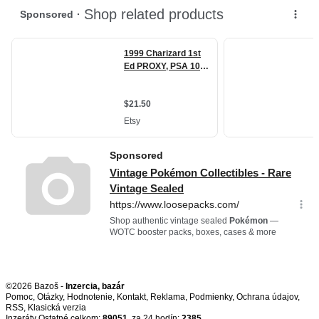
©2026 Bazoš -
Inzercia, bazár
Pomoc
,
Otázky
,
Hodnotenie
,
Kontakt
,
Reklama
,
Podmienky
,
Ochrana údajov
,
RSS
,
Inzeráty Ostatné celkom:
89051
, za 24 hodín:
2385