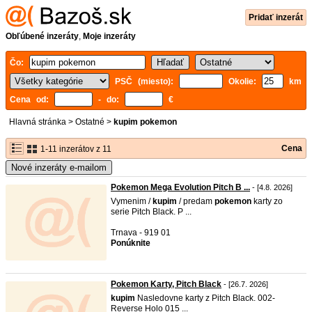
Pridať inzerát
Obľúbené inzeráty
,
Moje inzeráty
Čo:
PSČ (miesto):
Okolie:
km
Cena od:
- do:
€
Hlavná stránka
>
Ostatné
>
kupim pokemon
Cena
1-11 inzerátov z 11
Nové inzeráty e-mailom
Pokemon Mega Evolution Pitch B ...
- [4.8. 2026]
Vymenim /
kupim
/ predam
pokemon
karty zo
serie Pitch Black. P ...
Trnava - 919 01
Ponúknite
Pokemon Karty, Pitch Black
- [26.7. 2026]
kupim
Nasledovne karty z Pitch Black. 002-
Reverse Holo 015 ...