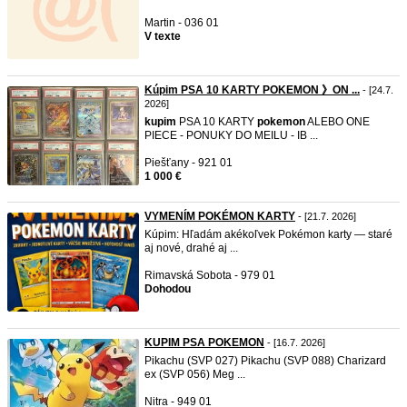
Martin - 036 01
V texte
Kúpim PSA 10 KARTY POKEMON 》ON ...
- [24.7.
2026]
kupim
PSA 10 KARTY
pokemon
ALEBO ONE
PIECE - PONUKY DO MEILU - IB ...
Piešťany - 921 01
1 000 €
VYMENÍM POKÉMON KARTY
- [21.7. 2026]
Kúpim: Hľadám akékoľvek Pokémon karty — staré
aj nové, drahé aj ...
Rimavská Sobota - 979 01
Dohodou
KUPIM PSA POKEMON
- [16.7. 2026]
Pikachu (SVP 027) Pikachu (SVP 088) Charizard
ex (SVP 056) Meg ...
Nitra - 949 01