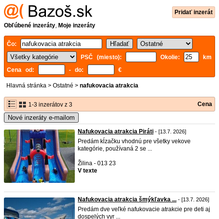
Pridať inzerát
Obľúbené inzeráty
,
Moje inzeráty
Čo:
PSČ (miesto):
Okolie:
km
Cena od:
- do:
€
Hlavná stránka
>
Ostatné
>
nafukovacia atrakcia
Cena
1-3 inzerátov z 3
Nové inzeráty e-mailom
Nafukovacia atrakcia Piráti
- [13.7. 2026]
Predám kĺzačku vhodnú pre všetky vekove
kategórie, používaná 2 se ...
Žilina - 013 23
V texte
Nafukovacia atrakcia šmýkľavka ...
- [13.7. 2026]
Predám dve veľké nafukovacie atrakcie pre deti aj
dospelých vyr ...