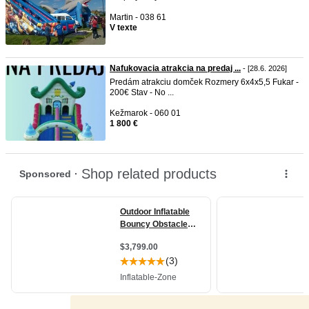
Martin - 038 61
V texte
Nafukovacia atrakcia na predaj ...
- [28.6. 2026]
Predám atrakciu domček Rozmery 6x4x5,5 Fukar -
200€ Stav - No ...
Kežmarok - 060 01
1 800 €