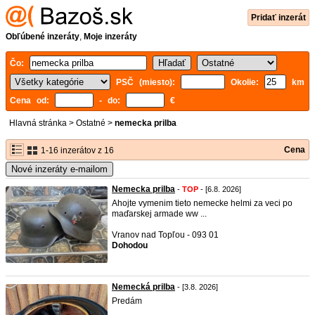
Pridať inzerát
Obľúbené inzeráty
,
Moje inzeráty
Čo:
PSČ (miesto):
Okolie:
km
Cena od:
- do:
€
Hlavná stránka
>
Ostatné
>
nemecka prilba
Cena
1-16 inzerátov z 16
Nové inzeráty e-mailom
Nemecka prilba
-
TOP
- [6.8. 2026]
Ahojte vymenim tieto nemecke helmi za veci po
maďarskej armade ww ...
Vranov nad Topľou - 093 01
Dohodou
Nemecká prilba
- [3.8. 2026]
Predám