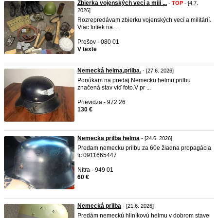
Zbierka vojenských vecí a mili ...
-
TOP
- [4.7.
2026]
Rozrepredávam zbierku vojenských vecí a militárií.
Viac fotiek na ...
Prešov - 080 01
V texte
Nemecká helma,prilba.
- [27.6. 2026]
Ponúkam na predaj Nemecku helmu,prilbu
značená stav viď foto.V pr ...
Prievidza - 972 26
130 €
Nemecka prilba helma
- [24.6. 2026]
Predam nemecku prilbu za 60e žiadna propagácia
tc 0911665447
Nitra - 949 01
60 €
Nemecká prilba
- [21.6. 2026]
Predám nemeckú hliníkovú helmu v dobrom stave