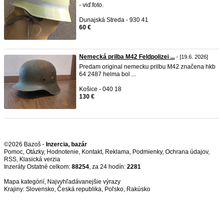
- viď.foto.
Dunajská Streda - 930 41
60 €
Nemecká prilba M42 Feldpolizei ...
- [19.6. 2026]
Predam original nemecku prilbu M42 značena hkb
64 2487 helma bol ...
Košice - 040 18
130 €
©2026 Bazoš -
Inzercia, bazár
Pomoc
,
Otázky
,
Hodnotenie
,
Kontakt
,
Reklama
,
Podmienky
,
Ochrana údajov
,
RSS
,
Inzeráty Ostatné celkom:
88254
, za 24 hodín:
2281
Mapa kategórií
,
Najvyhľadávanejšie výrazy
Krajiny:
Slovensko
,
Česká republika
,
Poľsko
,
Rakúsko