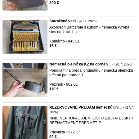
200 €
Starožitné veci
- [28.7. 2026]
Akordeon Barcarole s kufrom - nemecká výroba,
stav na fotkách, pr ...
Komárno - 945 01
15 €
Nemecká olejnička K2 na obrnen ...
- [28.7. 2026]
Ponúkam na predaj originálnu nemeckú olejničku
určenú pre obrnenú ...
Pezinok - 902 01
110 €
REZERVOVANÉ PREDÁM nemeckú uni ...
- [27.7.
2026]
!!!NIČ NEPROPAGUJEM, ČISTO ZBERATEĽSKÝ /
REENACTMENT PREDMET. P ...
Prievidza - 972 17
90 €