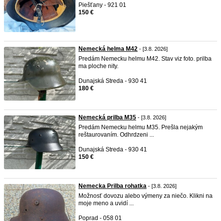
Piešťany - 921 01
150 €
Nemecká helma M42
- [3.8. 2026]
Predám Nemecku helmu M42. Stav viz foto. prilba
ma ploche nity.
Dunajská Streda - 930 41
180 €
Nemecká prilba M35
- [3.8. 2026]
Predám Nemecku helmu M35. Prešla nejakým
reštaurovaním. Odhrdzeni ...
Dunajská Streda - 930 41
150 €
Nemecka Prilba rohatka
- [3.8. 2026]
Možnosť dovozu alebo výmeny za niečo. Klikni na
moje meno a uvidí ...
Poprad - 058 01