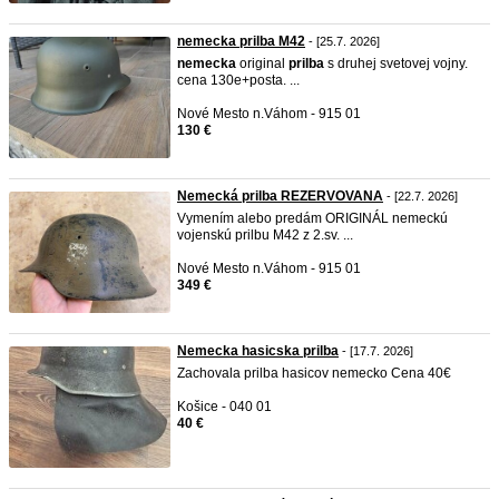
nemecka prilba M42
- [25.7. 2026]
nemecka
original
prilba
s druhej svetovej vojny.
cena 130e+posta. ...
Nové Mesto n.Váhom - 915 01
130 €
Nemecká prilba REZERVOVANA
- [22.7. 2026]
Vymením alebo predám ORIGINÁL nemeckú
vojenskú prilbu M42 z 2.sv. ...
Nové Mesto n.Váhom - 915 01
349 €
Nemecka hasicska prilba
- [17.7. 2026]
Zachovala prilba hasicov nemecko Cena 40€
Košice - 040 01
40 €