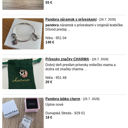
55 €
Pandora náramok s príveskami
- [26.7. 2026]
pandora
náramok s príveskami v originál krabičke.
Dôvod predaj ...
Nitra - 951 04
140 €
Prívesky značky CHARMA
- [26.7. 2026]
Dobrý deň predám prívesky srdiečko mama a
dcéra od značky charma ...
Nitra - 951 48
20 €
Pandora labka charm
- [25.7. 2026]
Úplne nové
Dunajská Streda - 929 01
18 €