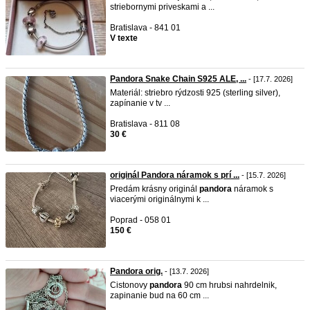
striebornymi priveskami a ...
Bratislava - 841 01
V texte
Pandora Snake Chain S925 ALE, ...
- [17.7. 2026]
Materiál: striebro rýdzosti 925 (sterling silver),
zapínanie v tv ...
Bratislava - 811 08
30 €
originál Pandora náramok s prí ...
- [15.7. 2026]
Predám krásny originál
pandora
náramok s
viacerými originálnymi k ...
Poprad - 058 01
150 €
Pandora orig.
- [13.7. 2026]
Cistonovy
pandora
90 cm hrubsi nahrdelnik,
zapinanie bud na 60 cm ...