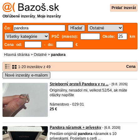
Pridať inzerát
Obľúbené inzeráty
,
Moje inzeráty
Čo:
PSČ (miesto):
Okolie:
km
Cena od:
- do:
€
Hlavná stránka
>
Ostatné
>
pandora
Cena
1-20 inzerátov z 49
Nové inzeráty e-mailom
Strieborný prsteň Pandora v ru ...
- [9.8. 2026]
Originálny, nesadol mi, velkost 52/54, ak máte
otázky napíšte
Námestovo - 029 01
25 €
Pandora náramok + prívesky
- [6.8. 2026]
Predám originál
pandora
náramok s 10
príveskami. Posielam s certi ...