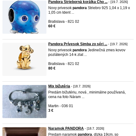
Pandora Strieborná korálka Cho ...
- [19.7. 2026]
Novy privesok
pandora
Striebro 925 1,04 x 1,19 x
1,05 cm Ident ...
Bratislava - 821 02
60 €
Pandora Prívesok Simba zo séri ...
- [19.7. 2026]
Novy privesok
pandora
Jedinečná zmes kovov
pozlátených 14-k zlat ...
Bratislava - 821 02
80 €
Mix bižutéria
- [18.7. 2026]
Predám bižutériu, nová , minimálne používaná,
cena na foto Náram ...
Martin - 036 01
3 €
Naramok PANDORA
- [18.7. 2026]
Predam naramok
pandora
, dlzka 19cm, so