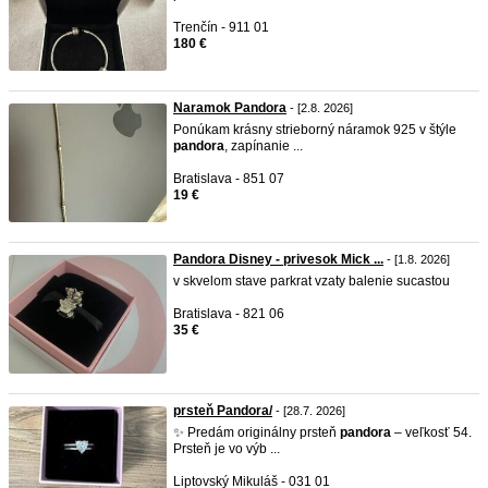
Trenčín - 911 01
180 €
Naramok Pandora
- [2.8. 2026]
Ponúkam krásny strieborný náramok 925 v štýle
pandora
, zapínanie ...
Bratislava - 851 07
19 €
Pandora Disney - privesok Mick ...
- [1.8. 2026]
v skvelom stave parkrat vzaty balenie sucastou
Bratislava - 821 06
35 €
prsteň Pandora/
- [28.7. 2026]
✨ Predám originálny prsteň
pandora
– veľkosť 54.
Prsteň je vo výb ...
Liptovský Mikuláš - 031 01