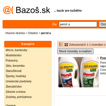
... bazár pre každého
Čo:
Hlavná stránka
>
Ostatné
>
persil a
Kategórie
Zobrazených 1-1 inzerátov z
Mince, bankovky
Nové inzeráty e-mailom
Modelárstvo
Prac
Potraviny
Pon
Sklo, keramika
n
a
j
Cen
Starožitnosti
svie
Šperky, hodinky
Umelecké predmety
Zberateľstvo
Zdravie a krása
Známky, pohľadnice
Ostatné