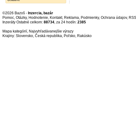
©2026 Bazoš -
Inzercia, bazár
Pomoc
,
Otázky
,
Hodnotenie
,
Kontakt
,
Reklama
,
Podmienky
,
Ochrana údajov
,
RS
Inzeráty Ostatné celkom:
88734
, za 24 hodín:
2385
Mapa kategórií
,
Najvyhľadávanejšie výrazy
Krajiny:
Slovensko
,
Česká republika
,
Poľsko
,
Rakúsko