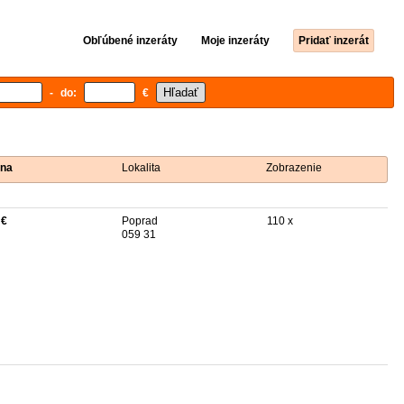
Obľúbené inzeráty
Moje inzeráty
Pridať inzerát
- do:
€
na
Lokalita
Zobrazenie
 €
Poprad
110 x
059 31