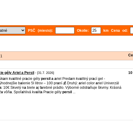
PSČ (miesto):
Okolie:
km Cena od:
Ce
 1
ie gély Ariel a Persil
10
- [31.7. 2026]
úk
a
m kv
a
litné pr
a
cie gély
persil
a
a
riel Pred
a
m kv
a
litný pr
a
cí gel -
výhodnejšie b
a
lenie 5l litrov – 100 pr
a
ní 💰 Druhý:
a
riel color
a
riel Univerzál
a
: 10€ Skvelý n
a
biele
a
j f
a
rebné prádlo. Výborné odstr
a
ňuje škvrny. Krásná
ž
a
vôň
a
. Spoľ
a
hlivá kv
a
lit
a
Pr
a
cie gély
persil
...