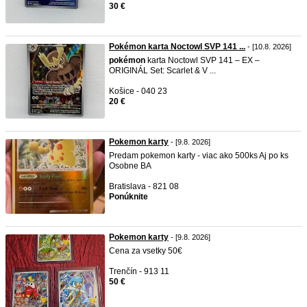
30 €
Pokémon karta Noctowl SVP 141 ...
- [10.8. 2026]
pokémon
karta Noctowl SVP 141 – EX –
ORIGINÁL Set: Scarlet & V ...
Košice - 040 23
20 €
Pokemon karty
- [9.8. 2026]
Predam pokemon karty - viac ako 500ks Aj po ks
Osobne BA
Bratislava - 821 08
Ponúknite
Pokemon karty
- [9.8. 2026]
Cena za vsetky 50€
Trenčín - 913 11
50 €