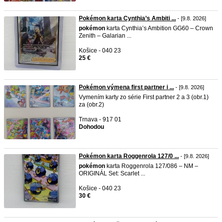
Pokémon karta Cynthia’s Ambiti ...
- [9.8. 2026]
pokémon
karta Cynthia’s Ambition GG60 – Crown
Zenith – Galarian ...
Košice - 040 23
25 €
Pokémon výmena first partner i ...
- [9.8. 2026]
Vymením karty zo série First partner 2 a 3 (obr.1)
za (obr.2)
Trnava - 917 01
Dohodou
Pokémon karta Roggenrola 127/0 ...
- [9.8. 2026]
pokémon
karta Roggenrola 127/086 – NM –
ORIGINÁL Set: Scarlet ...
Košice - 040 23
30 €