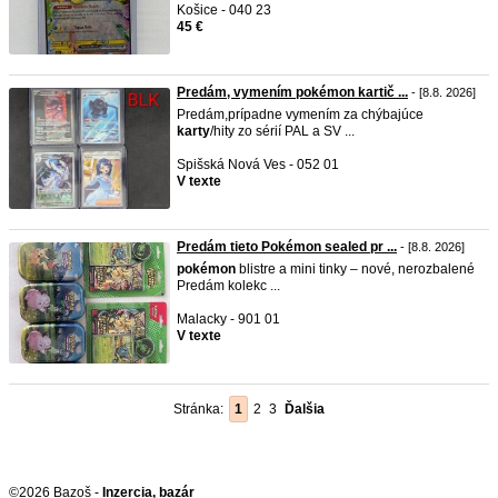
Košice - 040 23
45 €
Predám, vymením pokémon kartič ...
- [8.8. 2026]
Predám,prípadne vymením za chýbajúce
karty
/hity zo sérií PAL a SV ...
Spišská Nová Ves - 052 01
V texte
Predám tieto Pokémon sealed pr ...
- [8.8. 2026]
pokémon
blistre a mini tinky – nové, nerozbalené
Predám kolekc ...
Malacky - 901 01
V texte
Stránka:
1
2
3
Ďalšia
©2026 Bazoš -
Inzercia, bazár