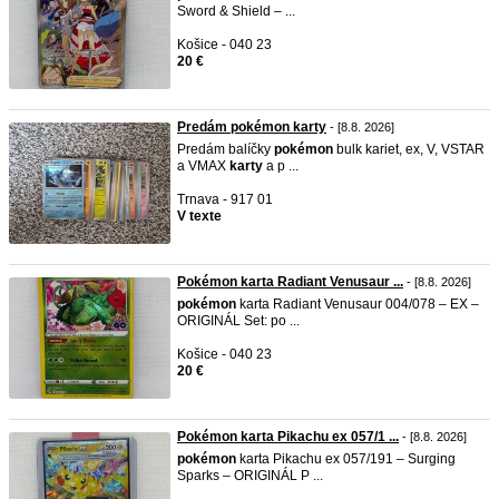
Sword & Shield – ...
Košice - 040 23
20 €
Predám pokémon karty
- [8.8. 2026]
Predám balíčky
pokémon
bulk kariet, ex, V, VSTAR
a VMAX
karty
a p ...
Trnava - 917 01
V texte
Pokémon karta Radiant Venusaur ...
- [8.8. 2026]
pokémon
karta Radiant Venusaur 004/078 – EX –
ORIGINÁL Set: po ...
Košice - 040 23
20 €
Pokémon karta Pikachu ex 057/1 ...
- [8.8. 2026]
pokémon
karta Pikachu ex 057/191 – Surging
Sparks – ORIGINÁL P ...