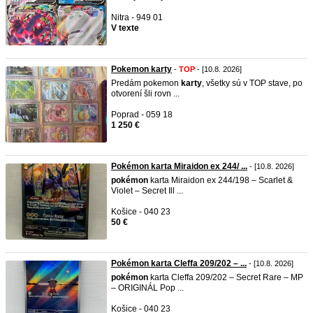
Nitra - 949 01
V texte
Pokemon karty
-
TOP
- [10.8. 2026]
Predám pokemon
karty
, všetky sú v TOP stave, po
otvorení šli rovn ...
Poprad - 059 18
1 250 €
Pokémon karta Miraidon ex 244/ ...
- [10.8. 2026]
pokémon
karta Miraidon ex 244/198 – Scarlet &
Violet – Secret Ill ...
Košice - 040 23
50 €
Pokémon karta Cleffa 209/202 – ...
- [10.8. 2026]
pokémon
karta Cleffa 209/202 – Secret Rare – MP
– ORIGINÁL Pop ...
Košice - 040 23