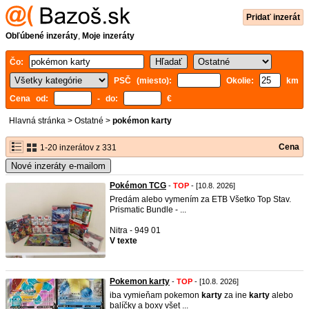
Pridať inzerát
Obľúbené inzeráty
,
Moje inzeráty
Čo:
PSČ (miesto):
Okolie:
km
Cena od:
- do:
€
Hlavná stránka
>
Ostatné
>
pokémon karty
Cena
1-20 inzerátov z 331
Nové inzeráty e-mailom
Pokémon TCG
-
TOP
- [10.8. 2026]
Predám alebo vymením za ETB Všetko Top Stav.
Prismatic Bundle - ...
Nitra - 949 01
V texte
Pokemon karty
-
TOP
- [10.8. 2026]
iba vymieňam pokemon
karty
za ine
karty
alebo
balíčky a boxy všet ...