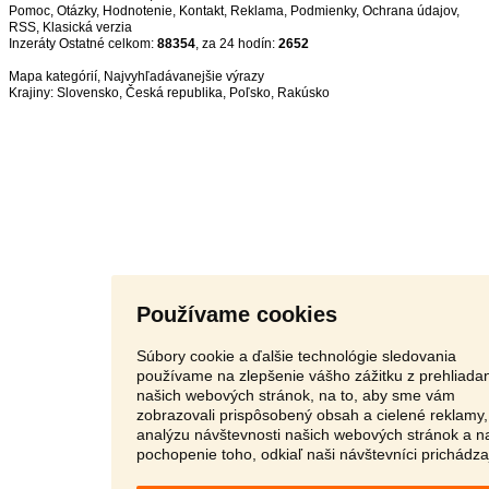
Pomoc
,
Otázky
,
Hodnotenie
,
Kontakt
,
Reklama
,
Podmienky
,
Ochrana údajov
,
RSS
,
Inzeráty Ostatné celkom:
88354
, za 24 hodín:
2652
Mapa kategórií
,
Najvyhľadávanejšie výrazy
Krajiny:
Slovensko
,
Česká republika
,
Poľsko
,
Rakúsko
Používame cookies
Súbory cookie a ďalšie technológie sledovania
používame na zlepšenie vášho zážitku z prehliada
našich webových stránok, na to, aby sme vám
zobrazovali prispôsobený obsah a cielené reklamy,
analýzu návštevnosti našich webových stránok a n
pochopenie toho, odkiaľ naši návštevníci prichádza