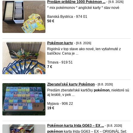
Predám približne 1000 Pokémon ...
- [9.8. 2026]
* mix pokémonov * anglické karty * stav nové
Banská Bystrica - 974 01
50 €
Pokémon karty
- [9.8. 2026]
Rigidná v top stave ako nové, len vytiahnuté z
balíčkov. Cena je ...
Trnava - 919 51
7 €
Zberateľské karty Pokémon
- [8.8. 2026]
Predám zberateľské kartičky
pokémon
, niektoré sú
aj lesklé, v pek ...
Myjava - 906 22
19 €
Pokémon karta Irida GG63 – EX ...
- [8.8. 2026]
pokémon
karta Irida GG63 – EX – ORIGINÁL Set: