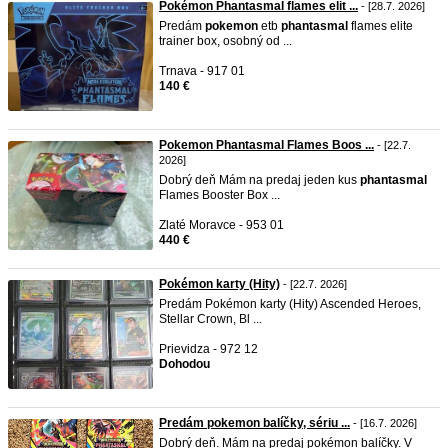
Pokémon Phantasmal flames elit ...
- [28.7. 2026]
Predám
pokemon
etb
phantasmal
flames elite
trainer box, osobný od ...
Trnava - 917 01
140 €
Pokemon Phantasmal Flames Boos ...
- [22.7.
2026]
Dobrý deň Mám na predaj jeden kus
phantasmal
Flames Booster Box ...
Zlaté Moravce - 953 01
440 €
Pokémon karty (Hity)
- [22.7. 2026]
Predám Pokémon karty (Hity) Ascended Heroes,
Stellar Crown, Bl ...
Prievidza - 972 12
Dohodou
Predám pokemon balíčky, sériu ...
- [16.7. 2026]
Dobrý deň. Mám na predaj pokémon balíčky. V