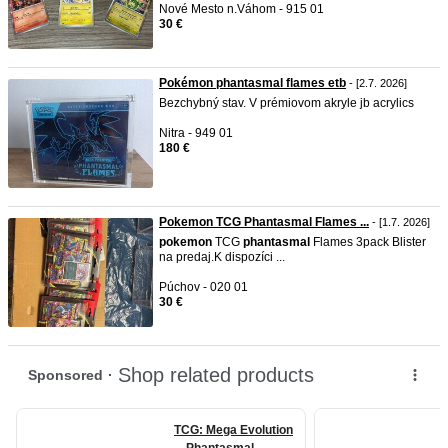
Nové Mesto n.Váhom - 915 01
30 €
Pokémon phantasmal flames etb
- [2.7. 2026]
Bezchybný stav. V prémiovom akryle jb acrylics
Nitra - 949 01
180 €
Pokemon TCG Phantasmal Flames ...
- [1.7. 2026]
pokemon
TCG
phantasmal
Flames 3pack Blister
na predaj.K dispozíci ...
Púchov - 020 01
30 €