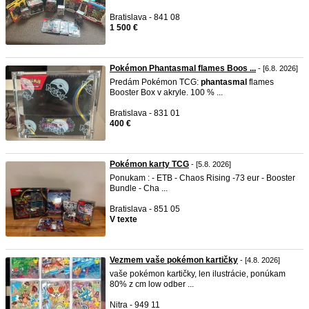
Bratislava - 841 08
1 500 €
Pokémon Phantasmal flames Boos ...
- [6.8. 2026]
Predám Pokémon TCG:
phantasmal
flames
Booster Box v akryle. 100 % ...
Bratislava - 831 01
400 €
Pokémon karty TCG
- [5.8. 2026]
Ponukam : - ETB - Chaos Rising -73 eur - Booster
Bundle - Cha ...
Bratislava - 851 05
V texte
Vezmem vaše pokémon kartičky
- [4.8. 2026]
vaše pokémon kartičky, len ilustrácie, ponúkam
80% z cm low odber ...
Nitra - 949 11