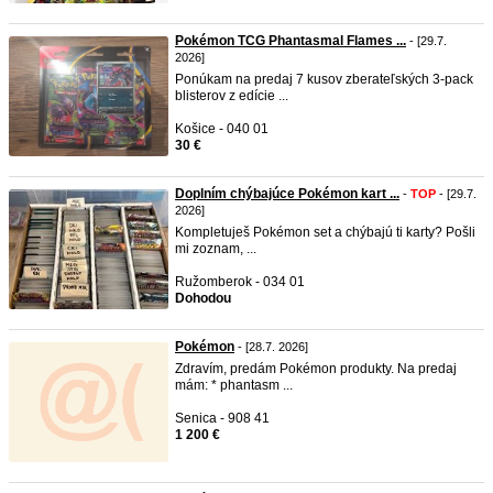
Pokémon TCG Phantasmal Flames ...
- [29.7.
2026]
Ponúkam na predaj 7 kusov zberateľských 3-pack
blisterov z edície ...
Košice - 040 01
30 €
Doplním chýbajúce Pokémon kart ...
-
TOP
- [29.7.
2026]
Kompletuješ Pokémon set a chýbajú ti karty? Pošli
mi zoznam, ...
Ružomberok - 034 01
Dohodou
Pokémon
- [28.7. 2026]
Zdravím, predám Pokémon produkty. Na predaj
mám: * phantasm ...
Senica - 908 41
1 200 €