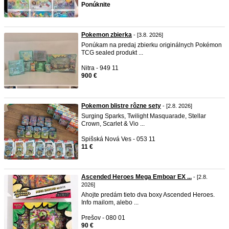
Ponúknite
Pokemon zbierka
- [3.8. 2026]
Ponúkam na predaj zbierku originálnych Pokémon
TCG sealed produkt ...
Nitra - 949 11
900 €
Pokemon blistre rôzne sety
- [2.8. 2026]
Surging Sparks, Twilight Masquarade, Stellar
Crown, Scarlet & Vio ...
Spišská Nová Ves - 053 11
11 €
Ascended Heroes Mega Emboar EX ...
- [2.8.
2026]
Ahojte predám tieto dva boxy Ascended Heroes.
Info mailom, alebo ...
Prešov - 080 01
90 €