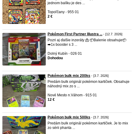
jednom balíku je des ...
Topoľčany - 955 01
2 €
Pokémon First Partner Illustra ...
- [12.7. 2026]
Pozri aj ďalšie inzeráty 📩 📦Balenie obsahuje📦
➡️1x booster s 3 ...
Dolný Kubín - 026 01
Dohodou
Pokémon bulk mix 200ks
- [3.7. 2026]
Predám bulk originál pokémon kartičiek. Obsahuje
náhodný mix zo s ...
Nové Mesto n.Váhom - 915 01
12 €
Pokémon bulk mix 500ks
- [3.7. 2026]
Predám bulk originál pokémon kartičiek. Je to mix
zo sérii phanta ...