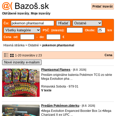
Pridať inzerát
Obľúbené inzeráty
,
Moje inzeráty
Čo:
PSČ (miesto):
Okolie:
km
Cena od:
- do:
€
Hlavná stránka
>
Ostatné
>
pokemon phantasmal
Cena
1-20 inzerátov z 23
Nové inzeráty e-mailom
Phantasmal Flames
- [8.8. 2026]
Predám originálne balenia Pokémon TCG zo série
Mega Evolution pha ...
Rimavská Sobota - 979 01
V texte
Predám Pokémon zbierku
- [8.8. 2026]
•Mega Evolution Enganced Booster Box 1x •Mega
Charizard X ex UPC ...