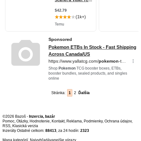
Stránka:
1
2
Ďalšia
©2026 Bazoš -
Inzercia, bazár
Pomoc
,
Otázky
,
Hodnotenie
,
Kontakt
,
Reklama
,
Podmienky
,
Ochrana údajov
,
RSS
,
Inzeráty Ostatné celkom:
88413
, za 24 hodín:
2323
Mapa kategórií
,
Najvyhľadávanejšie výrazy