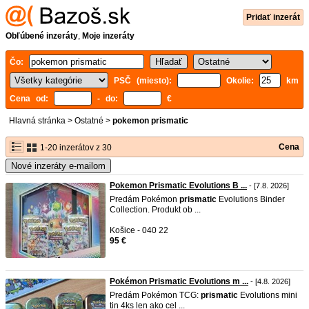
Pridať inzerát
Obľúbené inzeráty
,
Moje inzeráty
Čo:
PSČ (miesto):
Okolie:
km
Cena od:
- do:
€
Hlavná stránka
>
Ostatné
>
pokemon prismatic
Cena
1-20 inzerátov z 30
Nové inzeráty e-mailom
Pokemon Prismatic Evolutions B ...
- [7.8. 2026]
Predám Pokémon
prismatic
Evolutions Binder
Collection. Produkt ob ...
Košice - 040 22
95 €
Pokémon Prismatic Evolutions m ...
- [4.8. 2026]
Predám Pokémon TCG:
prismatic
Evolutions mini
tin 4ks len ako cel ...