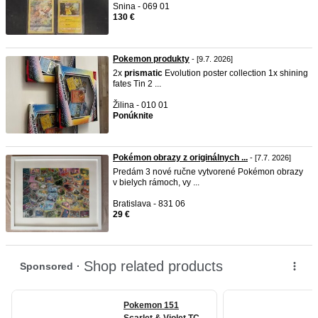
Snina - 069 01
130 €
Pokemon produkty
- [9.7. 2026]
2x
prismatic
Evolution poster collection 1x shining
fates Tin 2 ...
Žilina - 010 01
Ponúknite
Pokémon obrazy z originálnych ...
- [7.7. 2026]
Predám 3 nové ručne vytvorené Pokémon obrazy
v bielych rámoch, vy ...
Bratislava - 831 06
29 €