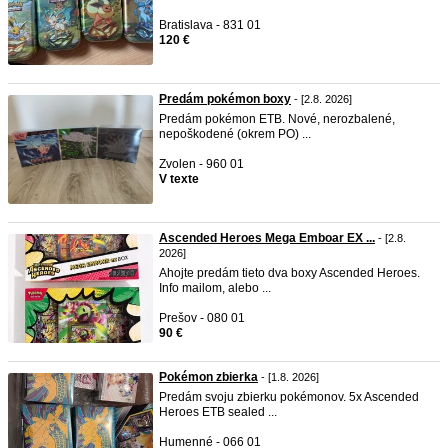
Bratislava - 831 01
120 €
Predám pokémon boxy
- [2.8. 2026]
Predám pokémon ETB. Nové, nerozbalené,
nepoškodené (okrem PO) ...
Zvolen - 960 01
V texte
Ascended Heroes Mega Emboar EX ...
- [2.8.
2026]
Ahojte predám tieto dva boxy Ascended Heroes.
Info mailom, alebo ...
Prešov - 080 01
90 €
Pokémon zbierka
- [1.8. 2026]
Predám svoju zbierku pokémonov. 5x Ascended
Heroes ETB sealed ...
Humenné - 066 01