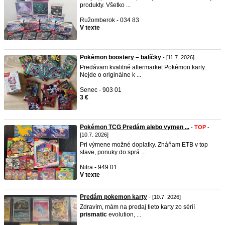
produkty. Všetko ...
Ružomberok - 034 83
V texte
Pokémon boostery – balíčky
- [11.7. 2026]
Predávam kvalitné aftermarket Pokémon karty.
Nejde o originálne k ...
Senec - 903 01
3 €
Pokémon TCG Predám alebo vymen ...
-
TOP
-
[10.7. 2026]
Pri výmene možné doplatky. Zháňam ETB v top
stave, ponuky do sprá ...
Nitra - 949 01
V texte
Predám pokemon karty
- [10.7. 2026]
Zdravím, mám na predaj tieto karty zo sérií
prismatic
evolution, ...