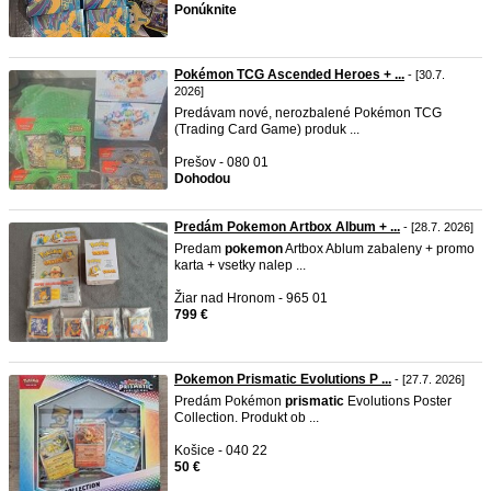
Ponúknite
Pokémon TCG Ascended Heroes + ...
- [30.7.
2026]
Predávam nové, nerozbalené Pokémon TCG
(Trading Card Game) produk ...
Prešov - 080 01
Dohodou
Predám Pokemon Artbox Album + ...
- [28.7. 2026]
Predam
pokemon
Artbox Ablum zabaleny + promo
karta + vsetky nalep ...
Žiar nad Hronom - 965 01
799 €
Pokemon Prismatic Evolutions P ...
- [27.7. 2026]
Predám Pokémon
prismatic
Evolutions Poster
Collection. Produkt ob ...
Košice - 040 22
50 €