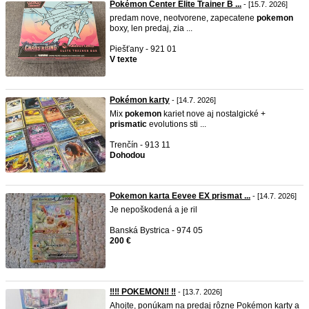
Pokémon Center Elite Trainer B ...
- [15.7. 2026]
predam nove, neotvorene, zapecatene
pokemon
boxy, len predaj, zia ...
Piešťany - 921 01
V texte
Pokémon karty
- [14.7. 2026]
Mix
pokemon
kariet nove aj nostalgické +
prismatic
evolutions sti ...
Trenčín - 913 11
Dohodou
Pokemon karta Eevee EX prismat ...
- [14.7. 2026]
Je nepoškodená a je ril
Banská Bystrica - 974 05
200 €
‼️‼️ POKEMON‼️ ‼️
- [13.7. 2026]
Ahojte, ponúkam na predaj rôzne Pokémon karty a