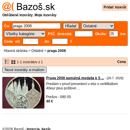
Pridať inzerát
Obľúbené inzeráty
,
Moje inzeráty
Čo:
PSČ (miesto):
Okolie:
km
Cena od:
- do:
€
Hlavná stránka
>
Ostatné
>
praga 2008
Cena
1-1 inzerátov z 1
Nové inzeráty e-mailom
Praga 2008 pamätná medaila k S ...
- [26.7. 2026]
Predám v proof prevedení v etui s certifikátom
40eur plus poštovn ...
Prešov - 080 05
40 €
©2026 Bazoš -
Inzercia, bazár