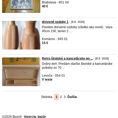
Bratislava - 851 04
40 €
drevené ozdoby 1
- [8.8. 2026]
Predám drevené ozdoby (všetko ako nové) : váza
40cm 15€, tanier 2 ...
Komárno - 945 01
15 €
Retro školské a kancelárske po ...
- [8.8. 2026]
Dobrý deň, Predám staršie školské a kancelárske
potreby zo 70 ...
Levoča - 054 01
V texte
Stránka:
1
2
3
Ďalšia
©2026 Bazoš -
Inzercia, bazár