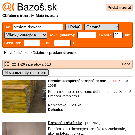
Pridať inzerát
Obľúbené inzeráty
,
Moje inzeráty
Čo:
PSČ (miesto):
Okolie:
km
Cena od:
- do:
€
Hlavná stránka
>
Ostatné
>
predam drevene
Cena
1-20 inzerátov z 613
Nové inzeráty e-mailom
Predám kompletné stropné debne ...
-
TOP
- [9.8.
2026]
Predám kompletné stropné debnenie – cca 350 m²
Predám kompletnú ...
Námestovo - 029 52
Dohodou
Drevené krčiašteky
- [9.8. 2026]
Predám sadu drevených krčiaštekov zachovalé,
ako na fotkách, 6 ks ...