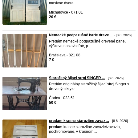
masívne dvere ...
Michalovce - 071 01
20 €
Nemecké podpazušné barle dreve ...
- [8.8. 2026]
Predám nemecké podpazušné drevené barle,
výškovo nastaviteľné, p ...
Bratislava - 821 08
7 €
Starožitný šijací stroj SINGER ...
- [8.8. 2026]
Predám originálny starožitný šijací stroj Singer s
dreveným kryto ...
Čadca - 023 51
50 €
predam krasne starozitne zavaz ...
- [8.8. 2026]
predam
krasne starozitne zavazie/zavazia,
pochromovane, v krasnom ...