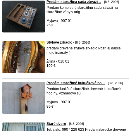
Predám starožitná sada závaží ...
- [8.8. 2026]
Predám kompletnú starožitnú sadu závaží na
starožitné váhy v orig ...
Myjava - 907 01
25 €
Stylove zrkadlo
- [8.8. 2026]
predam drevene stylove zrkadlo.Pozri aj dalsie
moje inzeraty.:)
Žilina - 010 01
100 €
Predám starožitné kukučkové ho ...
- [8.8. 2026]
Predám funkčné starožitné drevené kukučkové
hodiny. Vzhľadovo sú ...
Myjava - 907 01
85 €
Staré dvere
- [8.8. 2026]
Tel. číslo: 0907 229 623 Predám staručké drevené