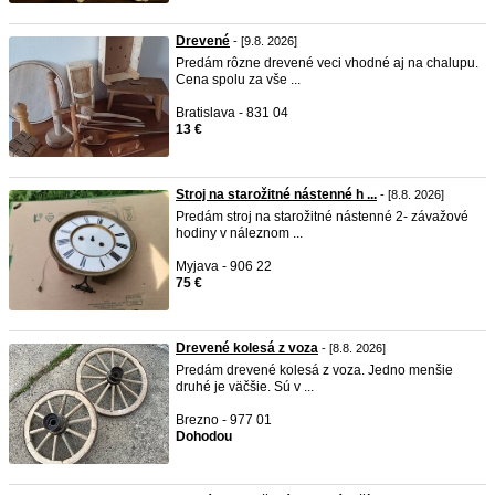
Drevené
- [9.8. 2026]
Predám rôzne drevené veci vhodné aj na chalupu.
Cena spolu za vše ...
Bratislava - 831 04
13 €
Stroj na starožitné nástenné h ...
- [8.8. 2026]
Predám stroj na starožitné nástenné 2- závažové
hodiny v náleznom ...
Myjava - 906 22
75 €
Drevené kolesá z voza
- [8.8. 2026]
Predám drevené kolesá z voza. Jedno menšie
druhé je väčšie. Sú v ...
Brezno - 977 01
Dohodou