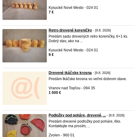
Kysucké Nové Mesto - 024 01
7 €
Retro drevené koreničky
- [9.8. 2026]
Predám sadu drevených retro koreničky, 6+1 ks.
Dobrý stav, ako na ...
Kysucké Nové Mesto - 024 01
9 €
Drevené tkáčske krosna
- [9.8. 2026]
Predám tkáčske krosna vo veľmi dobrom stave.
Vranov nad Topľou - 094 35
1 000 €
Podložky pod poháre, drevené, ...
- [9.8. 2026]
Predám drevené podložky pod poháre, 6ks.
Kontaktujte ma prosím, ...
Zvolen - 960 01