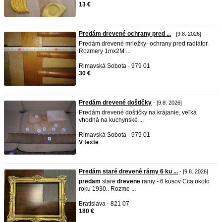
13 €
Predám drevené ochrany pred ...
- [9.8. 2026]
Predám drevené mriežky- ochrany pred radiátor.
Rozmery 1mx2M ...
Rimavská Sobota - 979 01
30 €
Predám drevené doštičky
- [9.8. 2026]
Predám drevené doštičky na krájanie, veľká
vhodná na kuchynské ...
Rimavská Sobota - 979 01
V texte
Predám staré drevené rámy 6 ku ...
- [9.8. 2026]
predam
stare
drevene
ramy - 6 kusov Cca okolo
roku 1930.. Rozme ...
Bratislava - 821 07
180 €