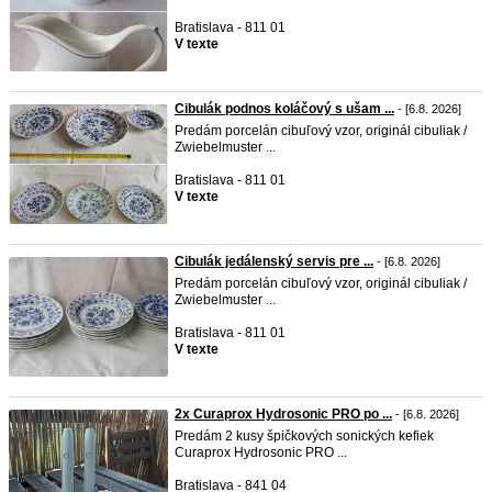
Bratislava - 811 01
V texte
Cibulák podnos koláčový s ušam ...
- [6.8. 2026]
Predám porcelán cibuľový vzor, originál cibuliak /
Zwiebelmuster ...
Bratislava - 811 01
V texte
Cibulák jedálenský servis pre ...
- [6.8. 2026]
Predám porcelán cibuľový vzor, originál cibuliak /
Zwiebelmuster ...
Bratislava - 811 01
V texte
2x Curaprox Hydrosonic PRO po ...
- [6.8. 2026]
Predám 2 kusy špičkových sonických kefiek
Curaprox Hydrosonic PRO ...
Bratislava - 841 04