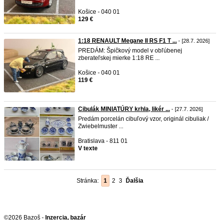
Košice - 040 01
129 €
1:18 RENAULT Megane II RS F1 T ...
- [28.7. 2026]
PREDÁM: Špičkový model v obľúbenej
zberateľskej mierke 1:18 RE ...
Košice - 040 01
119 €
Cibulák MINIATÚRY krhla, likér ...
- [27.7. 2026]
Predám porcelán cibuľový vzor, originál cibuliak /
Zwiebelmuster ...
Bratislava - 811 01
V texte
Stránka:
1
2
3
Ďalšia
©2026 Bazoš -
Inzercia, bazár