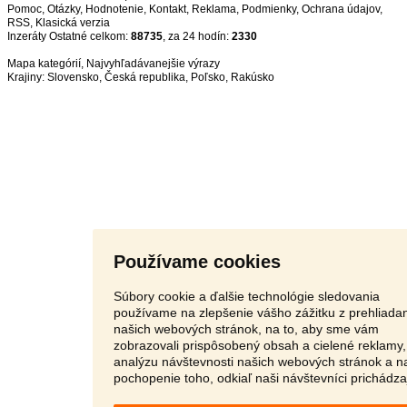
Pomoc
,
Otázky
,
Hodnotenie
,
Kontakt
,
Reklama
,
Podmienky
,
Ochrana údajov
,
RSS
,
Inzeráty Ostatné celkom:
88735
, za 24 hodín:
2330
Mapa kategórií
,
Najvyhľadávanejšie výrazy
Krajiny:
Slovensko
,
Česká republika
,
Poľsko
,
Rakúsko
Používame cookies
Súbory cookie a ďalšie technológie sledovania
používame na zlepšenie vášho zážitku z prehliada
našich webových stránok, na to, aby sme vám
zobrazovali prispôsobený obsah a cielené reklamy,
analýzu návštevnosti našich webových stránok a n
pochopenie toho, odkiaľ naši návštevníci prichádza