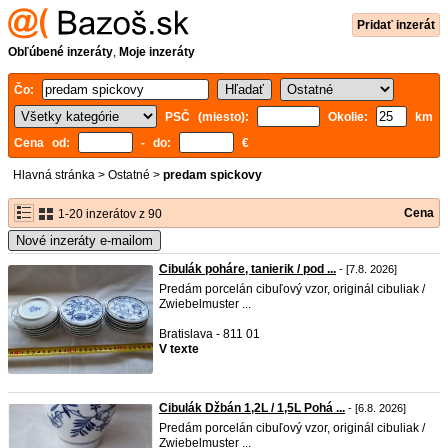
Pridať inzerát
Obľúbené inzeráty
,
Moje inzeráty
Čo:
PSČ (miesto):
Okolie:
km
Cena od:
- do:
€
Hlavná stránka
>
Ostatné
>
predam spickovy
Cena
1-20 inzerátov z 90
Nové inzeráty e-mailom
Cibulák poháre, tanierik / pod ...
- [7.8. 2026]
Predám porcelán cibuľový vzor, originál cibuliak /
Zwiebelmuster ...
Bratislava - 811 01
V texte
Cibulák Džbán 1,2L / 1,5L Pohá ...
- [6.8. 2026]
Predám porcelán cibuľový vzor, originál cibuliak /
Zwiebelmuster ...