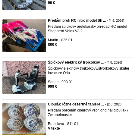
90 €
Predám profi RC nitro model Sh ...
- [4.8. 2026]
Predám špičkový pretekársky on-road RC model
Shepherd Velox V8.2 ...
Martin - 036 01
800 €
Špičkový elektrický trojkolkov ...
- [4.8. 2026]
Špičkový elektrický trojkolkový/štvorkolkový skúter
Invacare Orio ...
Senec - 903 01
999 €
Cibulák rôzne dezertné taniere ...
- [2.8. 2026]
Predám porcelán cibuľový vzor, originál cibuliak /
Zwiebelmuster ...
Bratislava - 811 01
V texte