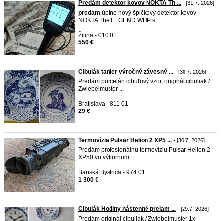
Predám detektor kovov NOKTA Th ...
- [31.7. 2026]
predam
úplne nový špičkový detektor kovov
NOKTA The LEGEND WHP s ...
Žilina - 010 01
550 €
Cibulák tanier výročný závesný ...
- [30.7. 2026]
Predám porcelán cibuľový vzor, originál cibuliak /
Zwiebelmuster ...
Bratislava - 811 01
29 €
Termovízia Pulsar Helion 2 XP5 ...
- [30.7. 2026]
Predám profesionálnu termovíziu Pulsar Helion 2
XP50 vo výbornom ...
Banská Bystrica - 974 01
1 300 €
Cibulák Hodiny nástenné prelam ...
- [29.7. 2026]
Predám originál cibuliak / Zwiebelmuster 1x