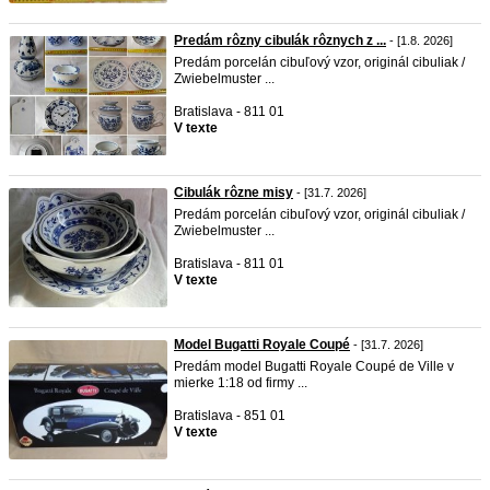
Predám rôzny cibulák rôznych z ...
- [1.8. 2026]
Predám porcelán cibuľový vzor, originál cibuliak /
Zwiebelmuster ...
Bratislava - 811 01
V texte
Cibulák rôzne misy
- [31.7. 2026]
Predám porcelán cibuľový vzor, originál cibuliak /
Zwiebelmuster ...
Bratislava - 811 01
V texte
Model Bugatti Royale Coupé
- [31.7. 2026]
Predám model Bugatti Royale Coupé de Ville v
mierke 1:18 od firmy ...
Bratislava - 851 01
V texte