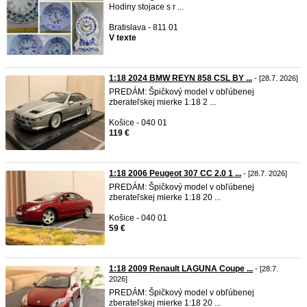
Hodiny stojace s r ...
Bratislava - 811 01
V texte
1:18 2024 BMW REYN 858 CSL BY ...
- [28.7. 2026]
PREDÁM: Špičkový model v obľúbenej
zberateľskej mierke 1:18 2 ...
Košice - 040 01
119 €
1:18 2006 Peugeot 307 CC 2.0 1 ...
- [28.7. 2026]
PREDÁM: Špičkový model v obľúbenej
zberateľskej mierke 1:18 20 ...
Košice - 040 01
59 €
1:18 2009 Renault LAGUNA Coupe ...
- [28.7.
2026]
PREDÁM: Špičkový model v obľúbenej
zberateľskej mierke 1:18 20 ...