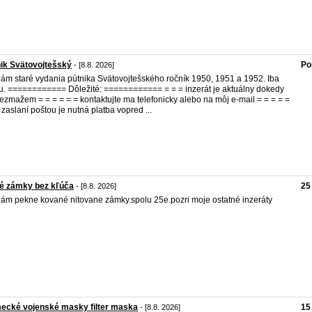
ik Svätovojtešský
Po
- [8.8. 2026]
ám staré vydania pútnika Svätovojtešského ročník 1950, 1951 a 1952. Iba
u. ============ Dôležité: ============ = = = inzerát je aktuálny dokedy
ezmažem = = = = = = kontaktujte ma telefonicky alebo na môj e-mail = = = = =
i zaslaní poštou je nutná platba vopred ...
é zámky bez kľúča
25
- [8.8. 2026]
ám pekne kované nitovane zámky.spolu 25e.pozri moje ostatné inzeráty
ecké vojenské masky filter maska
15
- [8.8. 2026]