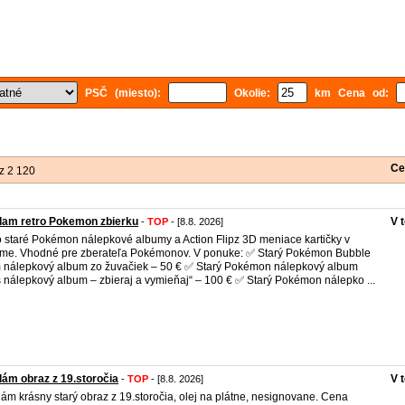
PSČ (miesto):
Okolie:
km Cena od:
Ce
z 2 120
dam retro Pokemon zbierku
V 
-
TOP
- [8.8. 2026]
o staré Pokémon nálepkové albumy a Action Flipz 3D meniace kartičky v
me. Vhodné pre zberateľa Pokémonov. V ponuke: ✅ Starý Pokémon Bubble
nálepkový album zo žuvačiek – 50 € ✅ Starý Pokémon nálepkový album
 nálepkový album – zbieraj a vymieňaj“ – 100 € ✅ Starý Pokémon nálepko ...
ám obraz z 19.storočia
V 
-
TOP
- [8.8. 2026]
ám krásny starý obraz z 19.storočia, olej na plátne, nesignovane. Cena