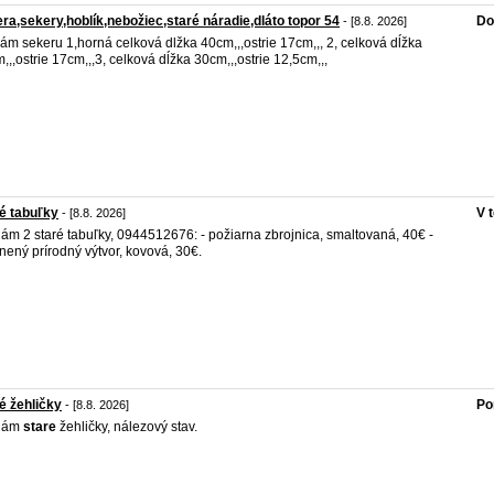
ra,sekery,hoblík,nebožiec,staré náradie,dláto topor 54
Do
- [8.8. 2026]
ám sekeru 1,horná celková dlžka 40cm,,,ostrie 17cm,,, 2, celková dĺžka
,,,ostrie 17cm,,,3, celková dĺžka 30cm,,,ostrie 12,5cm,,,
é tabuľky
V 
- [8.8. 2026]
ám 2 staré tabuľky, 0944512676: - požiarna zbrojnica, smaltovaná, 40€ -
nený prírodný výtvor, kovová, 30€.
é žehličky
Po
- [8.8. 2026]
dám
stare
žehličky, nálezový stav.