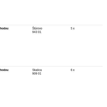
hodou
Štúrovo
5 x
943 01
hodou
Skalica
6 x
909 01