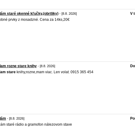
ám staré okenné kľučky,(obrtliky)
V 
- [8.8. 2026]
bné prvky z mosadzné. Cena za 14ks,20€
am rozne stare knihy
Do
- [8.8. 2026]
dam
stare
knihy,rozne,mam viac. Len volat. 0915 365 454
dám
Po
- [8.8. 2026]
ám staré rádio a gramofon nálezovom stave