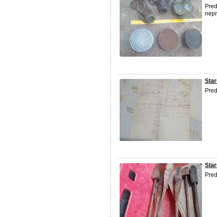
Pred
nepr
Star
Pred
Star
Pred