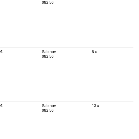
082 56
 €
Sabinov
8 x
082 56
 €
Sabinov
13 x
082 56