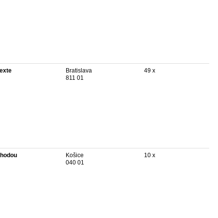
texte
Bratislava
49 x
811 01
hodou
Košice
10 x
040 01