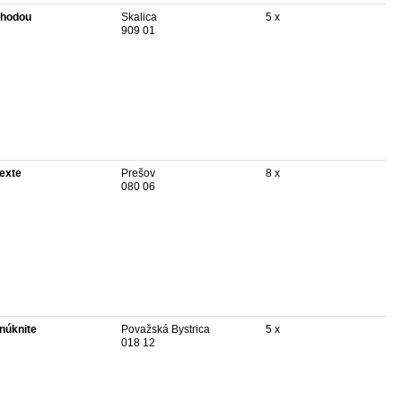
hodou
Skalica
5 x
909 01
texte
Prešov
8 x
080 06
núknite
Považská Bystrica
5 x
018 12