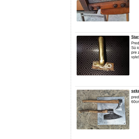
Star
Pred
Sú i
pre 
vyle
seke
pred
60cm