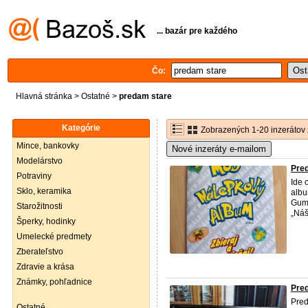
... bazár pre každého
Čo:
Hlavná stránka
>
Ostatné
>
predam stare
Kategórie
Zobrazených 1-20 inzerátov 
Mince, bankovky
Nové inzeráty e-mailom
Modelárstvo
Pre
Potraviny
Ide 
Sklo, keramika
albu
Gum 
Starožitnosti
„Náš
Šperky, hodinky
Umelecké predmety
Zberateľstvo
Zdravie a krása
Známky, pohľadnice
Pred
Pred
Ostatné