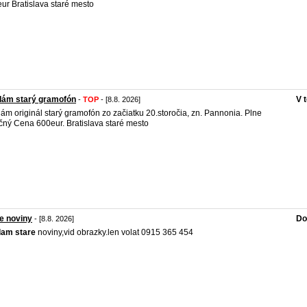
ur Bratislava staré mesto
dám starý gramofón
V 
-
TOP
- [8.8. 2026]
ám originál starý gramofón zo začiatku 20.storočia, zn. Pannonia. Plne
čný Cena 600eur. Bratislava staré mesto
e noviny
Do
- [8.8. 2026]
dam
stare
noviny,vid obrazky.len volat 0915 365 454