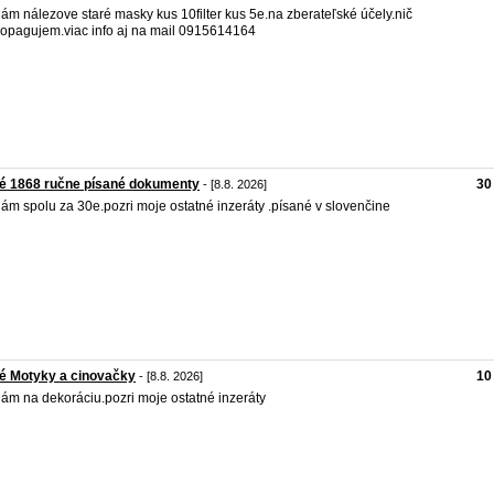
ám nálezove staré masky kus 10filter kus 5e.na zberateľské účely.nič
opagujem.viac info aj na mail 0915614164
é 1868 ručne písané dokumenty
30
- [8.8. 2026]
ám spolu za 30e.pozri moje ostatné inzeráty .písané v slovenčine
é Motyky a cinovačky
10
- [8.8. 2026]
ám na dekoráciu.pozri moje ostatné inzeráty