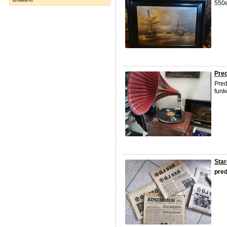
550e
Pre
Pred
funk
Star
pre