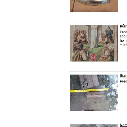
Pútn
Pred
spol
ho n
= pr
Star
Pred
Nem