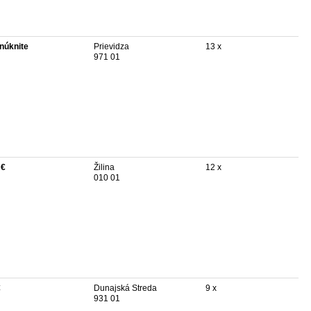
núknite
Prievidza
13 x
971 01
 €
Žilina
12 x
010 01
€
Dunajská Streda
9 x
931 01