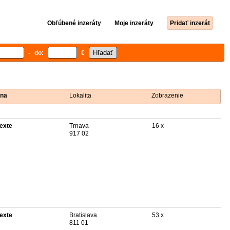
Obľúbené inzeráty
Moje inzeráty
Pridať inzerát
- do:
€
na
Lokalita
Zobrazenie
texte
Trnava
16 x
917 02
texte
Bratislava
53 x
811 01