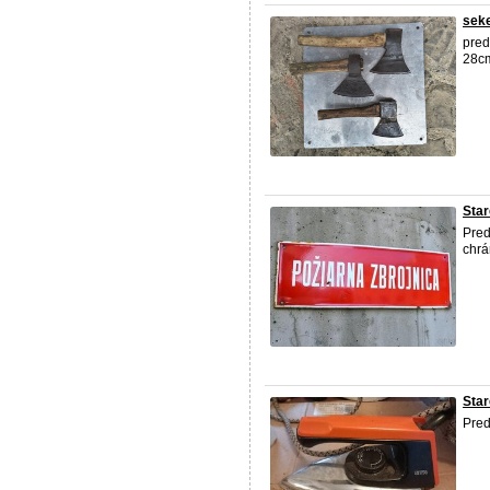
seke
pred
28cm
Star
Pred
chrá
Star
Pre