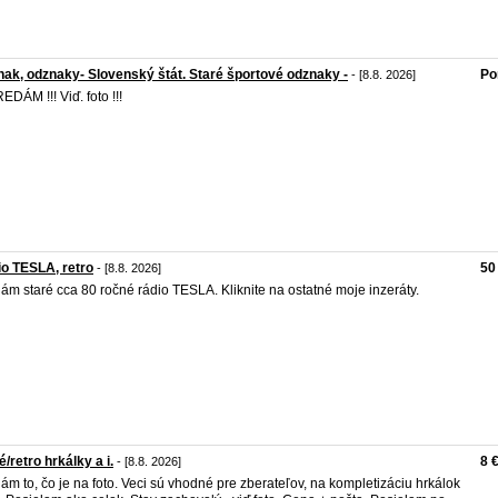
ak, odznaky- Slovenský štát. Staré športové odznaky -
Po
- [8.8. 2026]
REDÁM !!! Viď. foto !!!
o TESLA, retro
50
- [8.8. 2026]
ám staré cca 80 ročné rádio TESLA. Kliknite na ostatné moje inzeráty.
é/retro hrkálky a i.
8 
- [8.8. 2026]
ám to, čo je na foto. Veci sú vhodné pre zberateľov, na kompletizáciu hrkálok