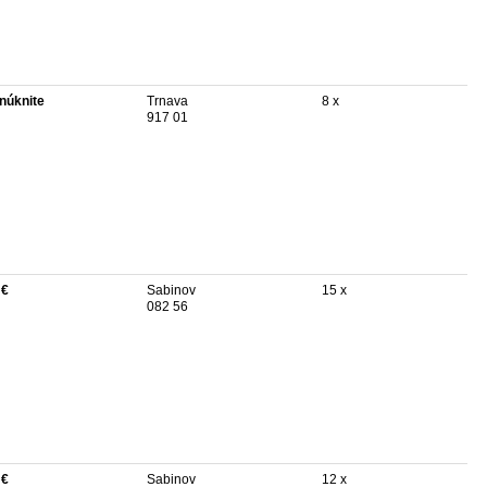
núknite
Trnava
8 x
917 01
 €
Sabinov
15 x
082 56
 €
Sabinov
12 x