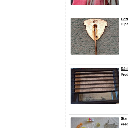
Odzn
!!! P
Rádi
Pred
Star
Pred