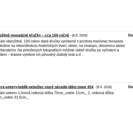
ožitné mosadzné kľučky – cca 100-ročné
Do
- [8.8. 2026]
ám starožitné, 100 rokov staré kľučky vyrobené z poctivej masívnej mosadze.
deálne na rekonštrukciu historických dverí, okien, na chalupu, drevenicu alebo
zberateľov. Na priložených fotografiách môžete vidieť kľučku po vyčistení a
štení – krásne vynikne ich pôvodný zlatistý lesk a d ...
ra,sekery,hoblík,nebožiec,staré náradie,dláto topor 454
Do
- [8.8. 2026]
ám sekeru 1,horná celková dlžka 70cm,,,ostrie 12cm,,, 2, celková dĺžka
,,,ostrie 33,5cm,,,