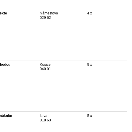
texte
Námestovo
4 x
029 62
hodou
Košice
9 x
040 01
núknite
Ilava
5 x
018 63