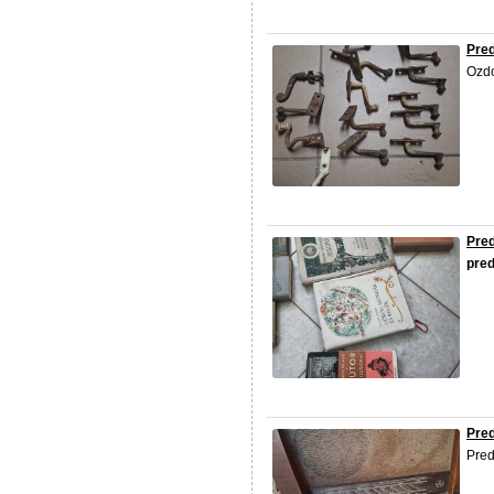
Pred
Ozdo
Pred
pre
Pre
Pred