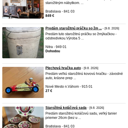
starožitným nábytkom. ...
Bratislava - 841 03
849 €
Predám starožitnú práčku so žm ...
- [9.8. 2026]
Predám tuto starožitnú práčku so žmýkačkou -
odstredivkou.Výroba 5 ...
Nitra - 949 01
Dohodou
Plechová hračka auto
- [9.8. 2026]
Predám veľkú starožitnú kovovú hračku - závodné
auto, krásne prep ...
Nové Mesto n.Váhom - 915 01
27 €
Starožitná koláčová sada
- [9.8. 2026]
Predám starožitnú koláčovú sadu, veľký tanier
priemer 26cm (bez u ...
Bratislava - 841 03