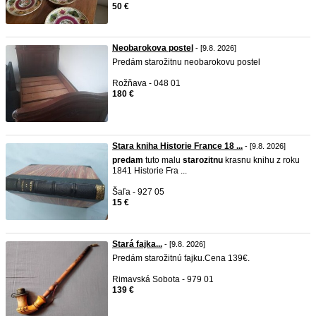
50 €
Neobarokova postel
- [9.8. 2026]
Predám starožitnu neobarokovu postel
Rožňava - 048 01
180 €
Stara kniha Historie France 18 ...
- [9.8. 2026]
predam
tuto malu
starozitnu
krasnu knihu z roku
1841 Historie Fra ...
Šaľa - 927 05
15 €
Stará fajka...
- [9.8. 2026]
Predám starožitnú fajku.Cena 139€.
Rimavská Sobota - 979 01
139 €