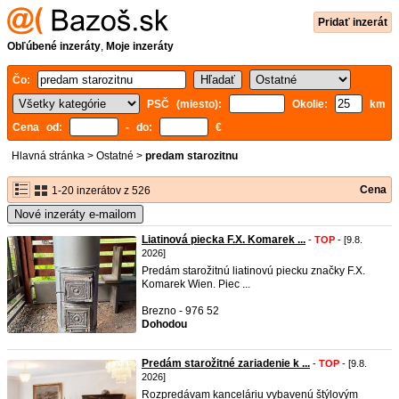
Pridať inzerát
Obľúbené inzeráty
,
Moje inzeráty
Čo:
PSČ (miesto):
Okolie:
km
Cena od:
- do:
€
Hlavná stránka
>
Ostatné
>
predam starozitnu
Cena
1-20 inzerátov z 526
Nové inzeráty e-mailom
Liatinová piecka F.X. Komarek ...
-
TOP
- [9.8.
2026]
Predám starožitnú liatinovú piecku značky F.X.
Komarek Wien. Piec ...
Brezno - 976 52
Dohodou
Predám starožitné zariadenie k ...
-
TOP
- [9.8.
2026]
Rozpredávam kanceláriu vybavenú štýlovým