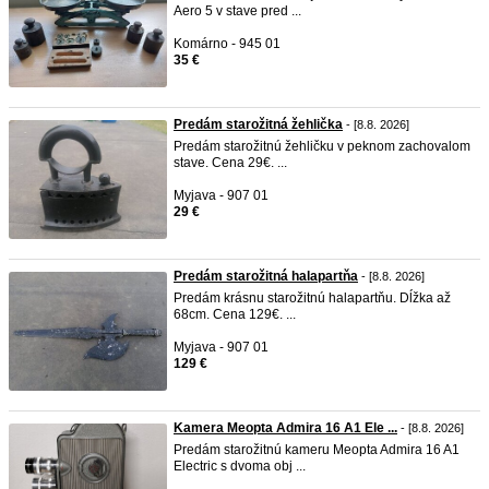
Aero 5 v stave pred ...
Komárno - 945 01
35 €
Predám starožitná žehlička
- [8.8. 2026]
Predám starožitnú žehličku v peknom zachovalom
stave. Cena 29€. ...
Myjava - 907 01
29 €
Predám starožitná halapartňa
- [8.8. 2026]
Predám krásnu starožitnú halapartňu. Dĺžka až
68cm. Cena 129€. ...
Myjava - 907 01
129 €
Kamera Meopta Admira 16 A1 Ele ...
- [8.8. 2026]
Predám starožitnú kameru Meopta Admira 16 A1
Electric s dvoma obj ...