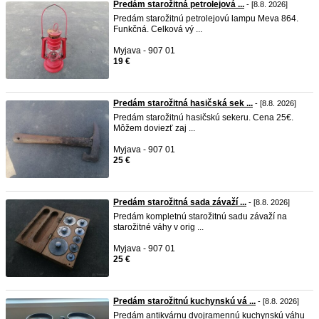
Predám starožitná petrolejová ...
- [8.8. 2026]
Predám starožitnú petrolejovú lampu Meva 864.
Funkčná. Celková vý ...
Myjava - 907 01
19 €
Predám starožitná hasičská sek ...
- [8.8. 2026]
Predám starožitnú hasičskú sekeru. Cena 25€.
Môžem doviezť zaj ...
Myjava - 907 01
25 €
Predám starožitná sada závaží ...
- [8.8. 2026]
Predám kompletnú starožitnú sadu závaží na
starožitné váhy v orig ...
Myjava - 907 01
25 €
Predám starožitnú kuchynskú vá ...
- [8.8. 2026]
Predám antikvárnu dvojramennú kuchynskú váhu