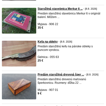
Starožitná stavebnica Merkur 6 ...
- [8.8. 2026]
Predám starožitnú stavebnicu Merkur 6 v originál
balení. Môžem ...
Myjava - 906 22
35 €
Kefa na obleky
- [8.8. 2026]
Predám starožitnú kefu na pánske obleky s
puncom vyrobcu.
Gelnica - 055 63
25 €
Predám starožitná drevená šper ...
- [8.8. 2026]
Predám starožitnú drevenú maľovanú
šperkovnicu. Rozmery: dĺžka 22 ...
Myjava - 907 01
9 €