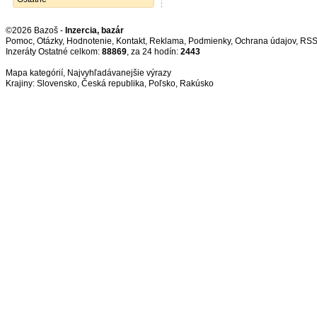
©2026 Bazoš -
Inzercia, bazár
Pomoc
,
Otázky
,
Hodnotenie
,
Kontakt
,
Reklama
,
Podmienky
,
Ochrana údajov
,
RS
Inzeráty Ostatné celkom:
88869
, za 24 hodín:
2443
Mapa kategórií
,
Najvyhľadávanejšie výrazy
Krajiny:
Slovensko
,
Česká republika
,
Poľsko
,
Rakúsko