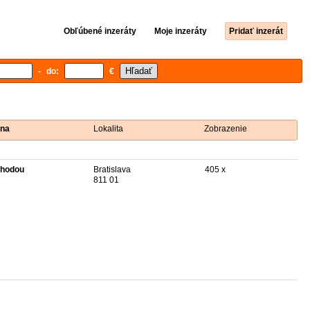
Obľúbené inzeráty
Moje inzeráty
Pridať inzerát
- do:
€
na
Lokalita
Zobrazenie
hodou
Bratislava
405 x
811 01