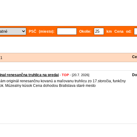
PSČ (miesto):
Okolie:
km Cena od:
Ce
 1
inal renesančna truhlica na predaj
Do
-
TOP
- [20.7. 2026]
ám originál renesančnu kovanú a maľovanu truhlicu zo 17.storočia, funkčny
k. Múzealny kúsok Cena dohodou Bratislava staré mesto