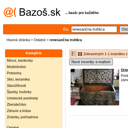
... bazár pre každého
Čo:
Hlavná stránka
>
Ostatné
>
renesančna truhlica
Kategórie
Zobrazených 1-1 inzerátov z
Mince, bankovky
Nové inzeráty e-mailom
Modelárstvo
Orig
Potraviny
Pred
Sklo, keramika
zámo
Starožitnosti
Šperky, hodinky
Umelecké predmety
Zberateľstvo
Zdravie a krása
Známky, pohľadnice
Ostatné