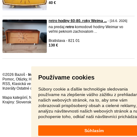
40 €
retro hodiny 60-80. roky Weima ...
- [16.6. 2026]
na predaj
retro
komodové hodiny Weimar vo
veľmi peknom zachovalom ...
Bratislava - 821 01
130 €
©2026 Bazoš -
Inzercia, bazár
Používame cookies
Pomoc
,
Otázky
,
Hodnotenie
,
Kontakt
,
Reklama
,
Podmienky
,
Ochrana údajov
,
RSS
,
Inzeráty Ostatné celkom:
88064
, za 24 hodín:
2614
Súbory cookie a ďalšie technológie sledovania
používame na zlepšenie vášho zážitku z prehliada
Mapa kategórií
,
Najvyhľadávanejšie výrazy
našich webových stránok, na to, aby sme vám
Krajiny:
Slovensko
,
Česká republika
,
Poľsko
,
Rakúsko
zobrazovali prispôsobený obsah a cielené reklamy,
analýzu návštevnosti našich webových stránok a n
pochopenie toho, odkiaľ naši návštevníci prichádza
Súhlasím