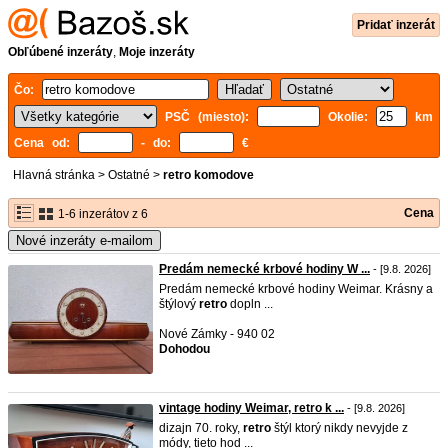
Pridať inzerát
Obľúbené inzeráty
,
Moje inzeráty
Čo:
PSČ (miesto):
Okolie:
km
Cena od:
- do:
€
Hlavná stránka
>
Ostatné
>
retro komodove
Cena
1-6 inzerátov z 6
Nové inzeráty e-mailom
Predám nemecké krbové hodiny W ...
- [9.8. 2026]
Predám nemecké krbové hodiny Weimar. Krásny a
štýlový
retro
dopln ...
Nové Zámky - 940 02
Dohodou
vintage hodiny Weimar, retro k ...
- [9.8. 2026]
dizajn 70. roky,
retro
štýl ktorý nikdy nevyjde z
módy, tieto hod ...