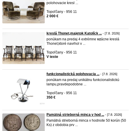
polohovacie kresl ...
Topoľčany - 956 11
2 000 €
kreslá Thonet,majetok Katolíck ...
- [7.8. 2026]
ponúkam na predaj 4 extrémne
vz
ácne kreslá
Thonet,ktoré navrhol v ...
Topoľčany - 956 11
V texte
funkcionalistická polohovacia ...
- [7.8. 2026]
ponúkam na predaj unikátnu funkcionalistickú
lampu,pravdepodobne ...
Topoľčany - 956 11
350 €
Pamätná strieborná minca v hod ...
- [7.8. 2026]
Pamätná strieborná minca v hodnote 50 korún (50
Ks) z obdobia prv ...