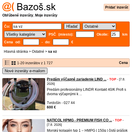
Pridať inzerát
Obľúbené inzeráty
,
Moje inzeráty
Čo:
PSČ (miesto):
Okolie:
km
Cena od:
- do:
€
Hlavná stránka
>
Ostatné
>
sa vz
Cena
1-20 inzerátov z 1 727
Nové inzeráty e-mailom
Predám výčapné zariadenie LIND ...
-
TOP
- [7.8.
2026]
Predám profesionálny LINDR Kontakt 40/K Profi s
dvoma výčapnými k ...
Tvrdošín - 027 44
600 €
NATICOL HPMG - PREMIUM FISH CO ...
-
TOP
-
[7.8. 2026]
Morský kolagén typ 1 – HMPG | 150g | čistý prášok