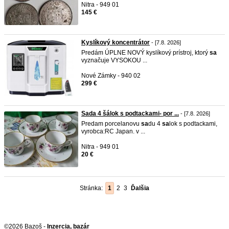
Nitra - 949 01
145 €
Kyslíkový koncentrátor
- [7.8. 2026]
Predám ÚPLNE NOVÝ kyslíkový prístroj, ktorý
sa
vyznačuje VYSOKOU ...
Nové Zámky - 940 02
299 €
Sada 4 šálok s podtackami- por ...
- [7.8. 2026]
Predam porcelanovu
sa
du 4
sa
lok s podtackami,
vyrobca:RC Japan. v ...
Nitra - 949 01
20 €
Stránka:
1
2
3
Ďalšia
©2026 Bazoš -
Inzercia, bazár