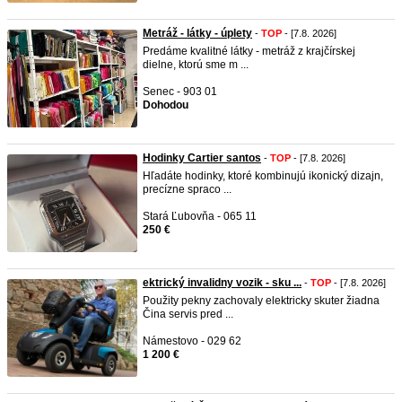
Metráž - látky - úplety
-
TOP
- [7.8. 2026]
Predáme kvalitné látky - metráž z krajčírskej
dielne, ktorú sme m ...
Senec - 903 01
Dohodou
Hodinky Cartier santos
-
TOP
- [7.8. 2026]
Hľadáte hodinky, ktoré kombinujú ikonický dizajn,
precízne spraco ...
Stará Ľubovňa - 065 11
250 €
ektrický invalidny vozik - sku ...
-
TOP
- [7.8. 2026]
Použity pekny zachovaly elektricky skuter žiadna
Čina servis pred ...
Námestovo - 029 62
1 200 €