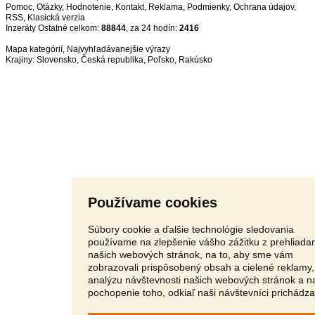
Pomoc
,
Otázky
,
Hodnotenie
,
Kontakt
,
Reklama
,
Podmienky
,
Ochrana údajov
,
RSS
,
Inzeráty Ostatné celkom:
88844
, za 24 hodín:
2416
Mapa kategórií
,
Najvyhľadávanejšie výrazy
Krajiny:
Slovensko
,
Česká republika
,
Poľsko
,
Rakúsko
Používame cookies
Súbory cookie a ďalšie technológie sledovania
používame na zlepšenie vášho zážitku z prehliada
našich webových stránok, na to, aby sme vám
zobrazovali prispôsobený obsah a cielené reklamy,
analýzu návštevnosti našich webových stránok a n
pochopenie toho, odkiaľ naši návštevníci prichádza