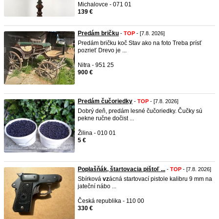
Michalovce - 071 01
139 €
Predám bričku
-
TOP
- [7.8. 2026]
Predám bričku koč Stav ako na foto Treba prísť
pozrieť Drevo je ...
Nitra - 951 25
900 €
Predám čučoriedky
-
TOP
- [7.8. 2026]
Dobrý deň, predám lesné čučoriedky. Čučky sú
pekne ručne dočist ...
Žilina - 010 01
5 €
Poplašňák, štartovacia pištoľ ...
-
TOP
- [7.8. 2026]
Sbírková
vz
ácná startovací pistole kalibru 9 mm na
jateční nábo ...
Česká republika - 110 00
330 €