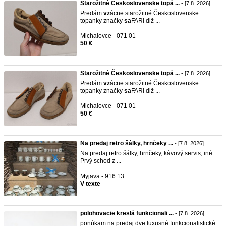
Starožitné Československe topá ...
- [7.8. 2026]
Predám
vz
ácne starožitné Československe
topanky značky
sa
FARI dlž ...
Michalovce - 071 01
50 €
Starožitné Československe topá ...
- [7.8. 2026]
Predám
vz
ácne starožitné Československe
topanky značky
sa
FARI dlž ...
Michalovce - 071 01
50 €
Na predaj retro šálky, hrnčeky ...
- [7.8. 2026]
Na predaj retro šálky, hrnčeky, kávový servis, iné:
Prvý schod z ...
Myjava - 916 13
V texte
polohovacie kreslá funkcionali ...
- [7.8. 2026]
ponúkam na predaj dve luxusné funkcionalistické