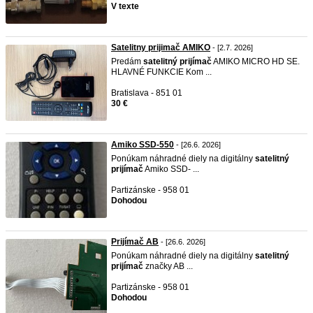
V texte
Satelitny prijimač AMIKO
- [2.7. 2026]
Predám
satelitný
prijímač
AMIKO MICRO HD SE.
HLAVNÉ FUNKCIE Kom ...
Bratislava - 851 01
30 €
Amiko SSD-550
- [26.6. 2026]
Ponúkam náhradné diely na digitálny
satelitný
prijímač
Amiko SSD- ...
Partizánske - 958 01
Dohodou
Prijímač AB
- [26.6. 2026]
Ponúkam náhradné diely na digitálny
satelitný
prijímač
značky AB ...
Partizánske - 958 01
Dohodou