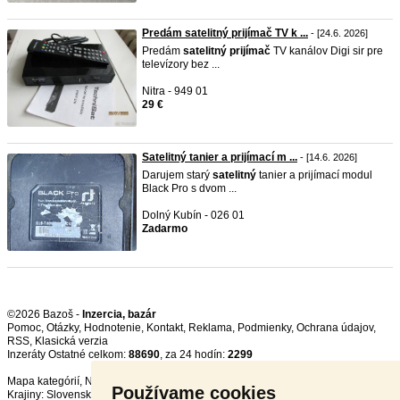
Predám satelitný prijímač TV k ...
- [24.6. 2026]
Predám
satelitný
prijímač
TV kanálov Digi sir pre
televízory bez ...
Nitra - 949 01
29 €
Satelitný tanier a prijímací m ...
- [14.6. 2026]
Darujem starý
satelitný
tanier a prijímací modul
Black Pro s dvom ...
Dolný Kubín - 026 01
Zadarmo
©2026 Bazoš -
Inzercia, bazár
Pomoc
,
Otázky
,
Hodnotenie
,
Kontakt
,
Reklama
,
Podmienky
,
Ochrana údajov
,
RSS
,
Inzeráty Ostatné celkom:
88690
, za 24 hodín:
2299
Mapa kategórií
,
Najvyhľadávanejšie výrazy
Používame cookies
Krajiny:
Slovensko
,
Česká republika
,
Poľsko
,
Rakúsko