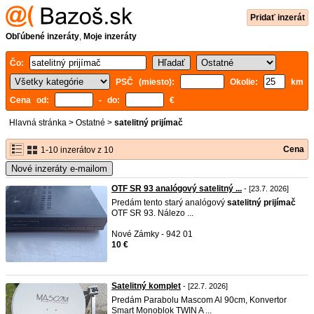
Pridať inzerát
Obľúbené inzeráty
,
Moje inzeráty
Čo:
PSČ (miesto):
Okolie:
km
Cena od:
- do:
€
Hlavná stránka
>
Ostatné
>
satelitný prijímač
Cena
1-10 inzerátov z 10
Nové inzeráty e-mailom
OTF SR 93 analógový satelitný ...
- [23.7. 2026]
Predám tento starý analógový
satelitný
prijímač
OTF SR 93. Nálezo ...
Nové Zámky - 942 01
10 €
Satelitný komplet
- [22.7. 2026]
Predám Parabolu Mascom Al 90cm, Konvertor
Smart Monoblok TWIN A ...