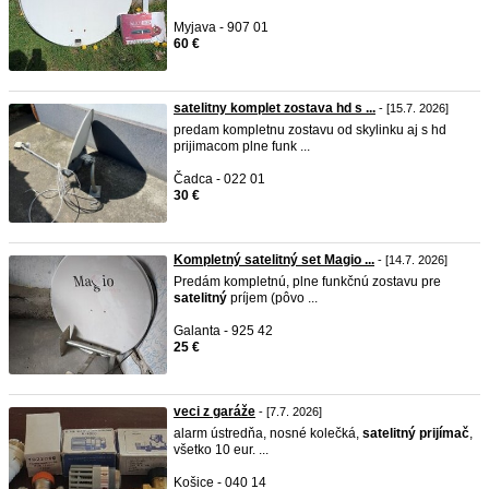
Myjava - 907 01
60 €
satelitny komplet zostava hd s ...
- [15.7. 2026]
predam kompletnu zostavu od skylinku aj s hd
prijimacom plne funk ...
Čadca - 022 01
30 €
Kompletný satelitný set Magio ...
- [14.7. 2026]
Predám kompletnú, plne funkčnú zostavu pre
satelitný
príjem (pôvo ...
Galanta - 925 42
25 €
veci z garáže
- [7.7. 2026]
alarm ústredňa, nosné kolečká,
satelitný
prijímač
,
všetko 10 eur. ...
Košice - 040 14