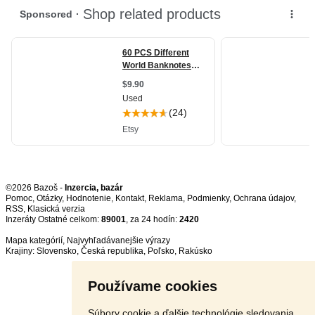
©2026 Bazoš -
Inzercia, bazár
Pomoc
,
Otázky
,
Hodnotenie
,
Kontakt
,
Reklama
,
Podmienky
,
Ochrana údajov
,
RSS
,
Inzeráty Ostatné celkom:
89001
, za 24 hodín:
2420
Mapa kategórií
,
Najvyhľadávanejšie výrazy
Krajiny:
Slovensko
,
Česká republika
,
Poľsko
,
Rakúsko
Používame cookies
Súbory cookie a ďalšie technológie sledovania