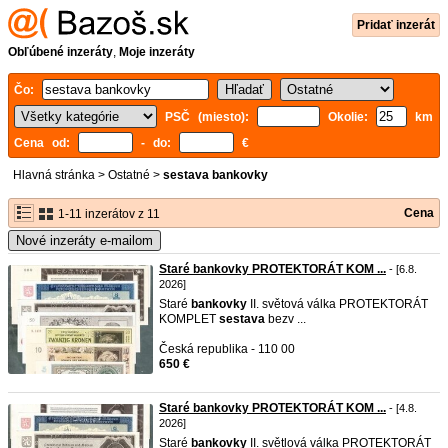
Pridať inzerát
Obľúbené inzeráty
,
Moje inzeráty
Čo:
PSČ (miesto):
Okolie:
km
Cena od:
- do:
€
Hlavná stránka
>
Ostatné
>
sestava bankovky
Cena
1-11 inzerátov z 11
Nové inzeráty e-mailom
Staré bankovky PROTEKTORÁT KOM ...
- [6.8.
2026]
Staré
bankovky
II. světová válka PROTEKTORÁT
KOMPLET
sestava
bezv ...
Česká republika - 110 00
650 €
Staré bankovky PROTEKTORÁT KOM ...
- [4.8.
2026]
Staré
bankovky
II. světlová válka PROTEKTORÁT