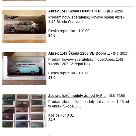
Abrex 1:43 Škoda Octavia III P ...
- [8.8. 2026]
Prodam novy, sberatelsky kovovy model Abrex
1:43 Škoda Octavia II ...
Česká republika - 110 00
84 €
Abrex 1:43 Škoda 1203 VB Dopra ...
- [8.8. 2026]
Prodam kovovy sberatelsky model Abrex 1:43
skoda
1203_Veřejná Bez ...
Česká republika - 110 00
47 €
Zberateľské modely áut od fy A ...
- [8.8. 2026]
Predám zberateľské modely áut v mierke 1:43 od
fy Abrex. Škoda O ...
Košice - 040 01
24 €