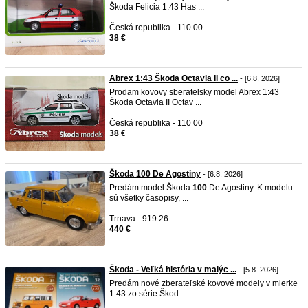
Škoda Felicia 1:43 Has ...
Česká republika - 110 00
38 €
Abrex 1:43 Škoda Octavia II co ...
- [6.8. 2026]
Prodam kovovy sberatelsky model Abrex 1:43
Škoda Octavia II Octav ...
Česká republika - 110 00
38 €
Škoda 100 De Agostiny
- [6.8. 2026]
Predám model Škoda
100
De Agostiny. K modelu
sú všetky časopisy, ...
Trnava - 919 26
440 €
Škoda - Veľká história v malýc ...
- [5.8. 2026]
Predám nové zberateľské kovové modely v mierke
1:43 zo série Škod ...