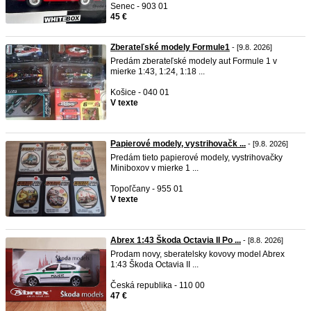
Senec - 903 01
45 €
Zberateľské modely Formule1
- [9.8. 2026]
Predám zberateľské modely aut Formule 1 v
mierke 1:43, 1:24, 1:18 ...
Košice - 040 01
V texte
Papierové modely, vystrihovačk ...
- [9.8. 2026]
Predám tieto papierové modely, vystrihovačky
Miniboxov v mierke 1 ...
Topoľčany - 955 01
V texte
Abrex 1:43 Škoda Octavia II Po ...
- [8.8. 2026]
Prodam novy, sberatelsky kovovy model Abrex
1:43 Škoda Octavia II ...
Česká republika - 110 00
47 €