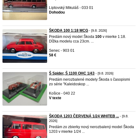
Liptovský Mikuláš - 033 01
Dohodou
ŠKODA 100 1:18 MCG
- [9.8. 2026]
Predám nový model Škoda
100
v mierke 1:18.
Dĺžka modelu cca 23cm. ...
Senec - 903 01
58 €
Š Spider, Š 1100 OHC 1/43
- [9.8. 2026]
Predám nerozbalené modely Škoda s časopismi
zo série "Kaleidoskop ...
Košice - 040 22
V texte
ŠKODA 1203 ČERVENÁ 1/24 WHITEB ...
- [9.8.
2026]
Predám zo zbierky nový nerozbalený model Škoda
1203 v mierke 1/24 ...