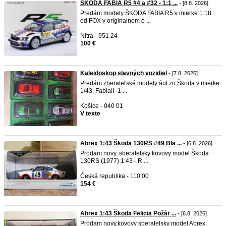
ŠKODA FABIA R5 #4 a #32 - 1:1 ...
- [8.8. 2026]
Predám modely ŠKODA FABIA R5 v mierke 1:18
od FOX v originalnom o ...
Nitra - 951 24
100 €
Kaleidoskop slavných vozidiel
- [7.8. 2026]
Predám zberateľské modely áut zn.Škoda v mierke
1/43. FabiaII -1 ...
Košice - 040 01
V texte
Abrex 1:43 Škoda 130RS #49 Bla ...
- [6.8. 2026]
Prodam novy, sberatelsky kovovy model Škoda
130RS (1977) 1:43 - R ...
Česká republika - 110 00
154 €
Abrex 1:43 Škoda Felicia Požár ...
- [6.8. 2026]
Prodam novy,kovovy sberatelsky model Abrex