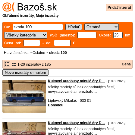
Pridať inzerát
Obľúbené inzeráty
,
Moje inzeráty
Čo:
PSČ (miesto):
Okolie:
km
Cena od:
- do:
€
Hlavná stránka
>
Ostatné
>
skoda 100
Cena
1-20 inzerátov z 185
Nové inzeráty e-mailom
Kultovní autobusy minulé éry D ...
- [10.8. 2026]
Všetky modely sú bez odpadnutých častí,
nevystavované a nerozbaľo ...
Liptovský Mikuláš - 033 01
Dohodou
Kultovní autobusy minulé éry D ...
- [10.8. 2026]
Všetky modely sú bez odpadnutých častí,
nevystavované a nerozbaľo ...