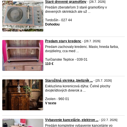
Staré drevené gramofóny
- [28.7. 2026]
Predám zberateľom 3 staré gramofóny v
drevených skrinkách ale už ...
Tvrdošín - 027 44
Dohodou
Predam stary kredenc
- [28.7. 2026]
Predam zachovaly kredenc. Masiv, hneda farba,
dvojdielny, cca med ...
Turčianske Teplice - 039 01
110 €
Starožitná skrinka ,bielizník ...
- [25.7. 2026]
Exkluzívna korenicová dýha: Čelné plochy
dvojkrídlových dvierok a ...
Zvolen - 960 01
V texte
Vybavenie kancelárie, elektron ...
- [22.7. 2026]
Predám kompletne vybavenie kancelárie vo