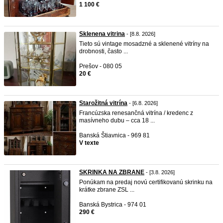
1 100 €
Sklenena vitrina
- [8.8. 2026]
Tieto sú vintage mosadzné a sklenené vitríny na
drobnosti, často ...
Prešov - 080 05
20 €
Starožitná vitrína
- [6.8. 2026]
Francúzska renesančná vitrína / kredenc z
masívneho dubu – cca 18 ...
Banská Štiavnica - 969 81
V texte
SKRINKA NA ZBRANE
- [3.8. 2026]
Ponúkam na predaj novú certifikovanú skrinku na
krátke zbrane ZSL ...
Banská Bystrica - 974 01
290 €