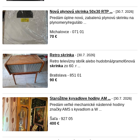
Nová plynová skrinka 50x30 RTP ...
- [30.7. 2026]
Predám úplne novú, zabalenú plynovú skrinku na
plynomery/reguláto ...
Michalovce - 071 01
70 €
Retro skrinka
- [30.7. 2026]
Retro televízny stolík alebo hudobná/gramofónová
skrinka
zo 60. r ...
Bratislava - 851 01
90 €
Starožitne kyvadlove hodiny AM ...
- [30.7. 2026]
Predám veľké mechanické nástenné hodiny
značky AMS s kyvadlom a W ...
Šaľa - 927 05
400 €