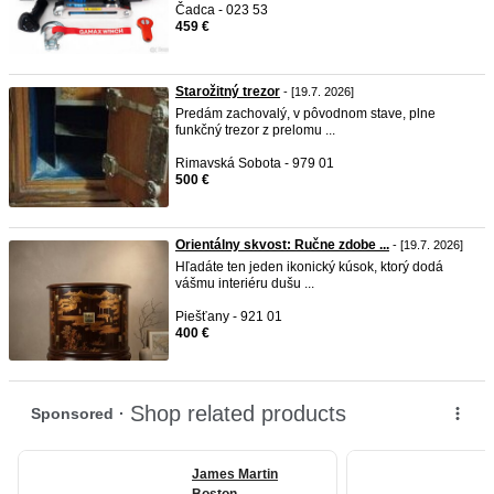
Čadca - 023 53
459 €
Starožitný trezor
- [19.7. 2026]
Predám zachovalý, v pôvodnom stave, plne
funkčný trezor z prelomu ...
Rimavská Sobota - 979 01
500 €
Orientálny skvost: Ručne zdobe ...
- [19.7. 2026]
Hľadáte ten jeden ikonický kúsok, ktorý dodá
vášmu interiéru dušu ...
Piešťany - 921 01
400 €