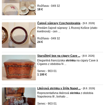
Rožňava - 049 32
18 €
Čajové súpravy Czechoslovakia
- [9.8. 2026]
Predám čajové súpravy: 1.Rozvoj Košice (zlato-
kvetinová) - cen ...
Rožňava - 049 32
24 €
Starožitný box na cigary Cave ...
- [8.8. 2026]
Elegantná francúzska
skrinka
na cigary Cave à
Cigares z obdobia N ...
Senec - 903 01
1 100 €
Likérová skrinka v štýle Napol ...
- [8.8. 2026]
Reprezentatívna likérová
skrinka
z obdobia
Napoleona III , bohato ...
Senec - 903 01