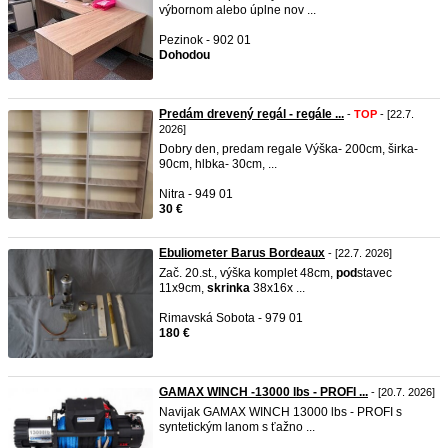
výbornom alebo úplne nov ...
Pezinok - 902 01
Dohodou
Predám drevený regál - regále ...
-
TOP
- [22.7.
2026]
Dobry den, predam regale Výška- 200cm, širka-
90cm, hlbka- 30cm, ...
Nitra - 949 01
30 €
Ebuliometer Barus Bordeaux
- [22.7. 2026]
Zač. 20.st., výška komplet 48cm,
pod
stavec
11x9cm,
skrinka
38x16x ...
Rimavská Sobota - 979 01
180 €
GAMAX WINCH -13000 lbs - PROFI ...
- [20.7. 2026]
Navijak GAMAX WINCH 13000 lbs - PROFI s
syntetickým lanom s ťažno ...