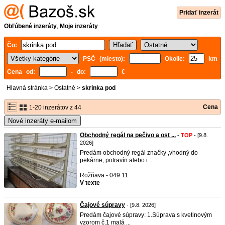
Pridať inzerát
Obľúbené inzeráty
,
Moje inzeráty
Čo:
PSČ (miesto):
Okolie:
km
Cena od:
- do:
€
Hlavná stránka
>
Ostatné
>
skrinka pod
Cena
1-20 inzerátov z 44
Nové inzeráty e-mailom
Obchodný regál na pečivo a ost ...
-
TOP
- [9.8.
2026]
Predám obchodný regál značky ,vhodný do
pekárne, potravín alebo i ...
Rožňava - 049 11
V texte
Čajové súpravy
- [9.8. 2026]
Predám čajové súpravy: 1.Súprava s kvetinovým
vzorom č.1 malá ...