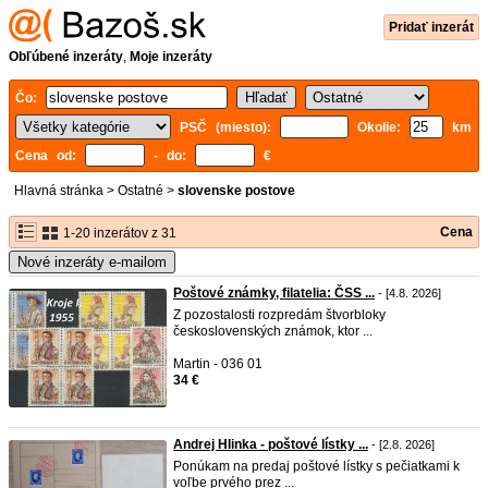
Pridať inzerát
Obľúbené inzeráty
,
Moje inzeráty
Čo:
PSČ (miesto):
Okolie:
km
Cena od:
- do:
€
Hlavná stránka
>
Ostatné
>
slovenske postove
Cena
1-20 inzerátov z 31
Nové inzeráty e-mailom
Poštové známky, filatelia: ČSS ...
- [4.8. 2026]
Z pozostalosti rozpredám štvorbloky
československých známok, ktor ...
Martin - 036 01
34 €
Andrej Hlinka - poštové lístky ...
- [2.8. 2026]
Ponúkam na predaj poštové lístky s pečiatkami k
voľbe prvého prez ...