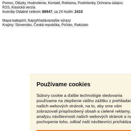
Pomoc
,
Otázky
,
Hodnotenie
,
Kontakt
,
Reklama
,
Podmienky
,
Ochrana údajov
,
RSS
,
Inzeráty Ostatné celkom:
88947
, za 24 hodín:
2410
Mapa kategórií
,
Najvyhľadávanejšie výrazy
Krajiny:
Slovensko
,
Česká republika
,
Poľsko
,
Rakúsko
Používame cookies
Súbory cookie a ďalšie technológie sledovania
používame na zlepšenie vášho zážitku z prehliada
našich webových stránok, na to, aby sme vám
zobrazovali prispôsobený obsah a cielené reklamy,
analýzu návštevnosti našich webových stránok a n
pochopenie toho, odkiaľ naši návštevníci prichádza