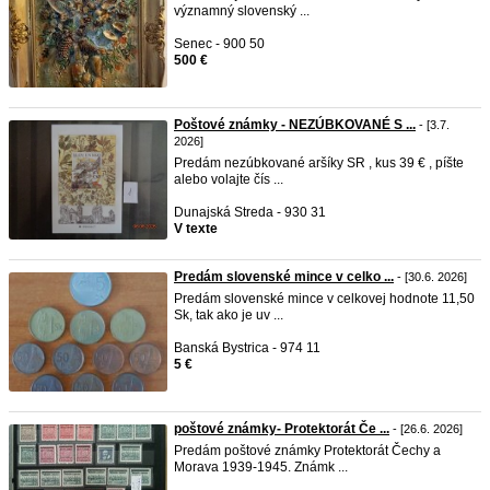
významný slovenský ...
Senec - 900 50
500 €
Poštové známky - NEZÚBKOVANÉ S ...
- [3.7.
2026]
Predám nezúbkované aršíky SR , kus 39 € , píšte
alebo volajte čís ...
Dunajská Streda - 930 31
V texte
Predám slovenské mince v celko ...
- [30.6. 2026]
Predám slovenské mince v celkovej hodnote 11,50
Sk, tak ako je uv ...
Banská Bystrica - 974 11
5 €
poštové známky- Protektorát Če ...
- [26.6. 2026]
Predám poštové známky Protektorát Čechy a
Morava 1939-1945. Známk ...