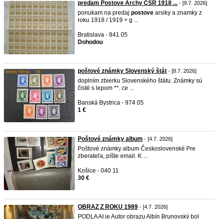
predam Postove Archy CSR 1918 ...
- [9.7. 2026]
ponukam na predaj
postove
arsiky a znamky z
roku 1918 / 1919 + g ...
Bratislava - 841 05
Dohodou
poštové známky Slovenský štát
- [8.7. 2026]
doplním zbierku Slovenského štátu. Známky sú
čisté s lepom **. ce ...
Banská Bystrica - 974 05
1 €
Poštové známky album
- [4.7. 2026]
Poštové známky album Československé Pre
zberateľa, píšte email. K ...
Košice - 040 11
30 €
OBRAZ Z ROKU 1989
- [4.7. 2026]
PODLA AI je Autor obrazu Albín Brunovský bol