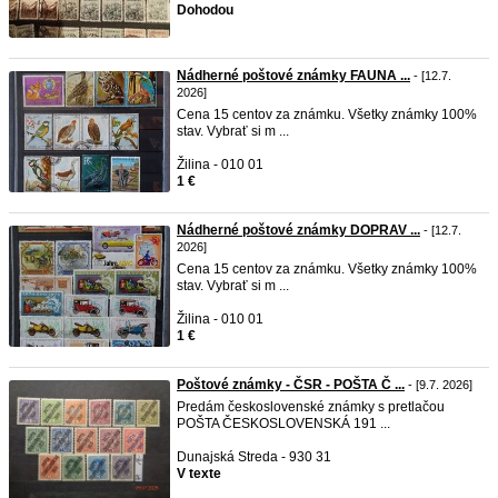
Dohodou
Nádherné poštové známky FAUNA ...
- [12.7.
2026]
Cena 15 centov za známku. Všetky známky 100%
stav. Vybrať si m ...
Žilina - 010 01
1 €
Nádherné poštové známky DOPRAV ...
- [12.7.
2026]
Cena 15 centov za známku. Všetky známky 100%
stav. Vybrať si m ...
Žilina - 010 01
1 €
Poštové známky - ČSR - POŠTA Č ...
- [9.7. 2026]
Predám československé známky s pretlačou
POŠTA ČESKOSLOVENSKÁ 191 ...
Dunajská Streda - 930 31
V texte