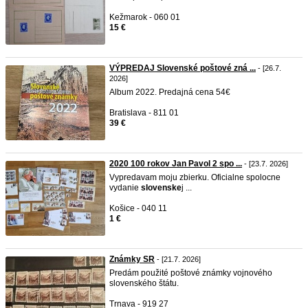
Kežmarok - 060 01
15 €
VÝPREDAJ Slovenské poštové zná ...
- [26.7.
2026]
Album 2022. Predajná cena 54€
Bratislava - 811 01
39 €
2020 100 rokov Jan Pavol 2 spo ...
- [23.7. 2026]
Vypredavam moju zbierku. Oficialne spolocne
vydanie
slovenske
j ...
Košice - 040 11
1 €
Známky SR
- [21.7. 2026]
Predám použité poštové známky vojnového
slovenského štátu.
Trnava - 919 27