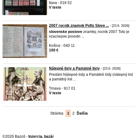
Ilava - 018 52
V texte
2007 rocnik znamok Pofis Slove ...
- [23.6. 2026]
slovenske
postove
znamky, rocnik 2007 Toto je
vzacnejsie povodn ...
Košice - 040 11
100 €
Nálepné listy a Pamätné listy
- [23.6. 2026]
Predám Nálepné listy a Pamätné listy (nálepný list
a pamätný list ...
Trnava - 917 01
V texte
Stránka:
1
2
Ďalšia
©2026 Bazoš -
Inzercia, bazár