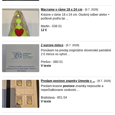
Macrame v ráme 18 x 24 cm
- [9.7. 2026]
Krásne v ráme 18 x 24 cm. Osobný odber alebo +
poštové podľa tar ...
Martin - 036 01
12 €
2 eurove mince
- [9.7. 2026]
Ponúkam na predaj originálne slovenské pamätné
2 € mince vo vyhot ...
Prešov - 080 01
V texte
Predam postove znamky Umenie c ...
- [9.7. 2026]
Predam krasne
postove
znamky nepouzite a
nepečiatkovane ceskoslo ...
Bratislava - 851 04
V texte