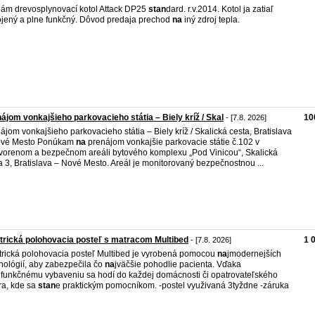
ám drevosplynovací kotol Attack DP25
stan
dard. r.v.2014. Kotol ja zatiaľ
jený a plne funkčný. Dôvod predaja prechod
na
iný zdroj tepla.
ájom vonkajšieho parkovacieho státia – Biely kríž / Skal
10
- [7.8. 2026]
ájom vonkajšieho parkovacieho státia – Biely kríž / Skalická cesta, Bratislava
ové Mesto Ponúkam
na
prenájom vonkajšie parkovacie státie č.102 v
vorenom a bezpečnom areáli bytového komplexu „Pod Vinicou“, Skalická
a 3, Bratislava – Nové Mesto. Areál je monitorovaný bezpečnostnou ...
trická polohovacia posteľ s matracom Multibed
1 
- [7.8. 2026]
trická polohovacia posteľ Multibed je vyrobená pomocou
na
jmodernejších
nológií, aby zabezpečila čo
na
jväčšie pohodlie pacienta. Vďaka
ifunkčnému vybaveniu sa hodí do každej domácnosti či opatrovateľského
ra, kde sa
stan
e praktickým pomocníkom. -postel využivaná 3tyždne -záruka