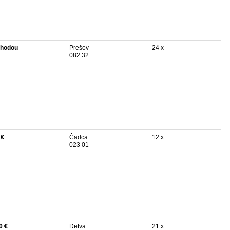
hodou
Prešov
24 x
082 32
 €
Čadca
12 x
023 01
0 €
Detva
21 x