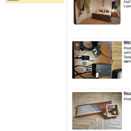
časť
s po
Mik
Pred
veľm
Spaj
na
h
Rez
Pre