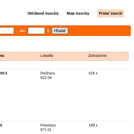
Obľúbené inzeráty
Moje inzeráty
Pridať inzerát
- do:
€
na
Lokalita
Zobrazenie
500 €
Piešťany
426 x
922 09
 €
Prievidza
189 x
971 01