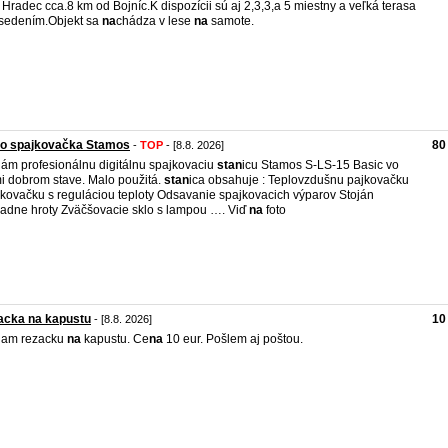
 Hradec cca.8 km od Bojníc.K dispozícii sú aj 2,3,3,a 5 miestny a veľká terasa
sedením.Objekt sa
na
chádza v lese
na
samote.
ro spajkovačka Stamos
80
-
TOP
- [8.8. 2026]
ám profesionálnu digitálnu spajkovaciu
stan
icu Stamos S-LS-15 Basic vo
i dobrom stave. Malo použitá.
stan
ica obsahuje : Teplovzdušnu pajkovačku
kovačku s reguláciou teploty Odsavanie spajkovacich výparov Stoján
radne hroty Zväčšovacie sklo s lampou …. Viď
na
foto
acka na kapustu
10
- [8.8. 2026]
dam rezacku
na
kapustu. Ce
na
10 eur. Pošlem aj poštou.