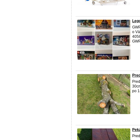
Leg
GWP 
o Vá
4058
GWP,
Pre
Pred
30cm
po 1
Pek
Pred