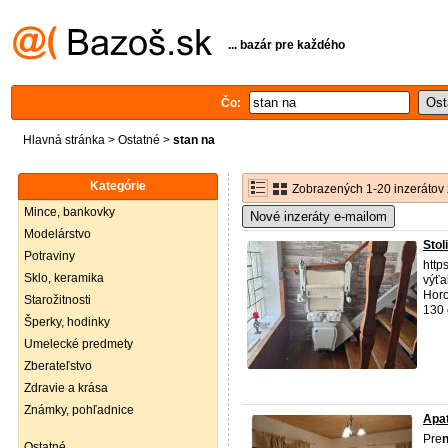
... bazár pre každého
Čo:
Hlavná stránka
>
Ostatné
>
stan na
Kategórie
Zobrazených 1-20 inzerátov 
Mince, bankovky
Nové inzeráty e-mailom
Modelárstvo
Stol
Potraviny
http
Sklo, keramika
výťa
Horo
Starožitnosti
130 
Šperky, hodinky
Umelecké predmety
Zberateľstvo
Zdravie a krása
Známky, pohľadnice
Apat
Pre
Ostatné