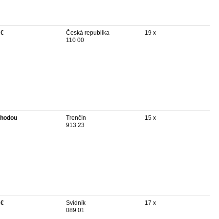
 €
Česká republika
19 x
110 00
hodou
Trenčín
15 x
913 23
 €
Svidník
17 x
089 01