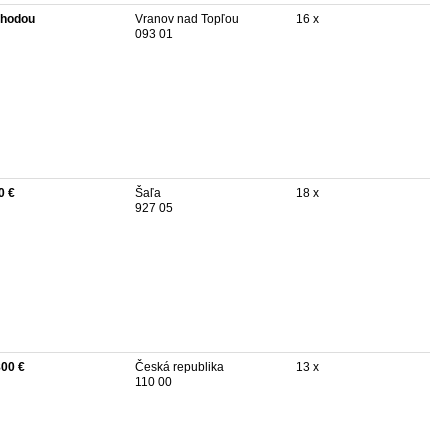
hodou
Vranov nad Topľou
16 x
093 01
0 €
Šaľa
18 x
927 05
800 €
Česká republika
13 x
110 00