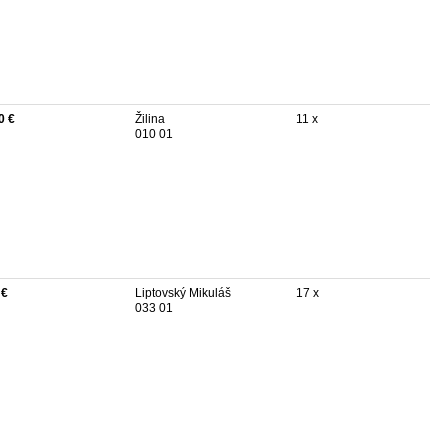
0 €
Žilina
11 x
010 01
 €
Liptovský Mikuláš
17 x
033 01