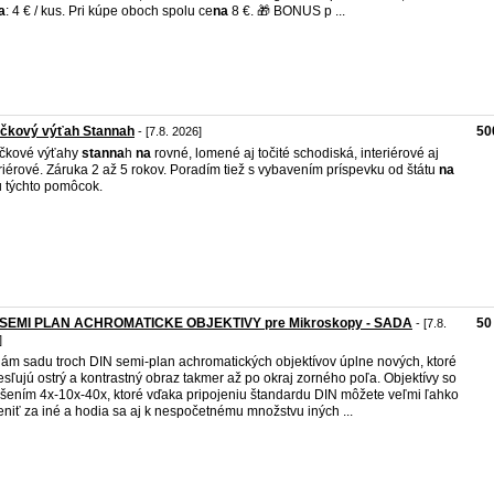
a
: 4 € / kus. Pri kúpe oboch spolu ce
na
8 €. 🎁 BONUS p ...
ičkový výťah Stannah
50
- [7.8. 2026]
ičkové výťahy
stan
na
h
na
rovné, lomené aj točité schodiská, interiérové aj
riérové. Záruka 2 až 5 rokov. Poradím tiež s vybavením príspevku od štátu
na
 týchto pomôcok.
 SEMI PLAN ACHROMATICKE OBJEKTIVY pre Mikroskopy - SADA
50
- [7.8.
]
ám sadu troch DIN semi-plan achromatických objektívov úplne nových, ktoré
esľujú ostrý a kontrastný obraz takmer až po okraj zorného poľa. Objektívy so
šením 4x-10x-40x, ktoré vďaka pripojeniu štandardu DIN môžete veľmi ľahko
niť za iné a hodia sa aj k nespočetnému množstvu iných ...