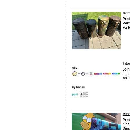
Nem
Pre
Pek
Farb
Inte
Jo
n
inter
na
s
Mine
Pred
plag
Simp