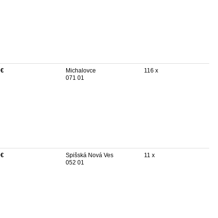
 €
Michalovce
116 x
071 01
 €
Spišská Nová Ves
11 x
052 01