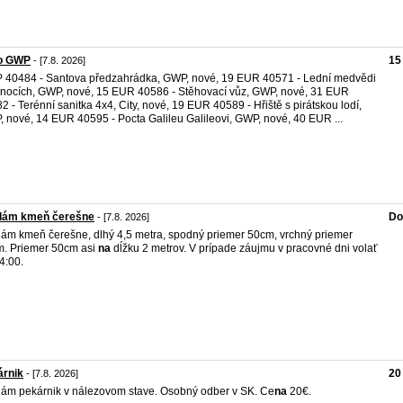
o GWP
15
- [7.8. 2026]
40484 - Santova předzahrádka, GWP, nové, 19 EUR 40571 - Lední medvědi
nocích, GWP, nové, 15 EUR 40586 - Stěhovací vůz, GWP, nové, 31 EUR
2 - Terénní sanitka 4x4, City, nové, 19 EUR 40589 - Hřiště s pirátskou lodí,
 nové, 14 EUR 40595 - Pocta Galileu Galileovi, GWP, nové, 40 EUR ...
dám kmeň čerešne
Do
- [7.8. 2026]
ám kmeň čerešne, dlhý 4,5 metra, spodný priemer 50cm, vrchný priemer
. Priemer 50cm asi
na
dĺžku 2 metrov. V prípade záujmu v pracovné dni volať
4:00.
árnik
20
- [7.8. 2026]
ám pekárnik v nálezovom stave. Osobný odber v SK. Ce
na
20€.