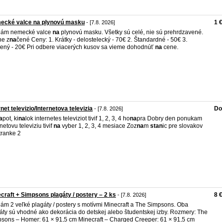
ecké valce na plynovú masku
1 
- [7.8. 2026]
dám nemecké valce
na
plynovú masku. Všetky sú celé, nie sú prehrdzavené.
ne z
na
čené Ceny: 1. Krátky - delostelecký - 70€ 2. Štandardné - 50€ 3.
ený - 20€ Pri odbere viacerých kusov sa vieme dohodnúť
na
cene.
rnet televizio/Internetova televizia
Do
- [7.8. 2026]
a
pot, ki
na
lok internetes televiziot tivif 1, 2, 3, 4 ho
na
pra Dobry den ponukam
netovu televiziu tivif
na
vyber 1, 2, 3, 4 mesiace Zoz
na
m
stan
ic pre slovakov
tranke 2
craft + Simpsons plagáty / postery – 2 ks
8 
- [7.8. 2026]
ám 2 veľké plagáty / postery s motívmi Minecraft a The Simpsons. Oba
áty sú vhodné ako dekorácia do detskej alebo študentskej izby. Rozmery: The
sons – Homer: 61 × 91,5 cm Minecraft – Charged Creeper: 61 × 91,5 cm