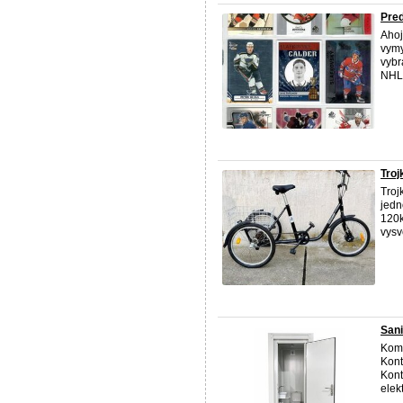
Pre
Ahoj
vymy
vybr
NHL,
Tro
Troj
jedn
120k
vysv
San
Komp
Kont
Kont
elek