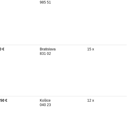
985 51
0 €
Bratislava
15 x
831 02
050 €
Košice
12 x
040 23