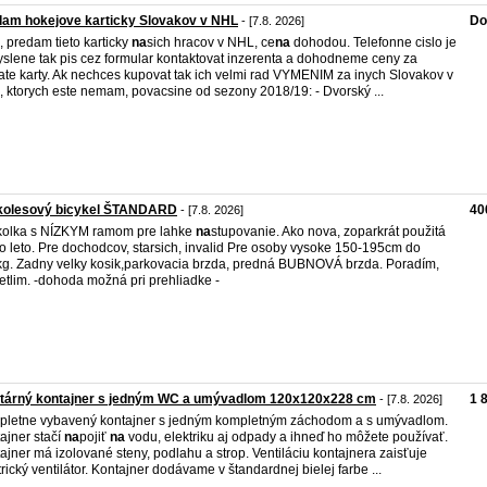
dam hokejove karticky Slovakov v NHL
Do
- [7.8. 2026]
, predam tieto karticky
na
sich hracov v NHL, ce
na
dohodou. Telefonne cislo je
slene tak pis cez formular kontaktovat inzerenta a dohodneme ceny za
ate karty. Ak nechces kupovat tak ich velmi rad VYMENIM za inych Slovakov v
 ktorych este nemam, povacsine od sezony 2018/19: - Dvorský ...
jkolesový bicykel ŠTANDARD
40
- [7.8. 2026]
kolka s NÍZKYM ramom pre lahke
na
stupovanie. Ako nova, zoparkrát použitá
o leto. Pre dochodcov, starsich, invalid Pre osoby vysoke 150-195cm do
g. Zadny velky kosik,parkovacia brzda, predná BUBNOVÁ brzda. Poradím,
etlim. -dohoda možná pri prehliadke -
itárný kontajner s jedným WC a umývadlom 120x120x228 cm
1 
- [7.8. 2026]
letne vybavený kontajner s jedným kompletným záchodom a s umývadlom.
ajner stačí
na
pojiť
na
vodu, elektriku aj odpady a ihneď ho môžete používať.
ajner má izolované steny, podlahu a strop. Ventiláciu kontajnera zaisťuje
trický ventilátor. Kontajner dodávame v štandardnej bielej farbe ...