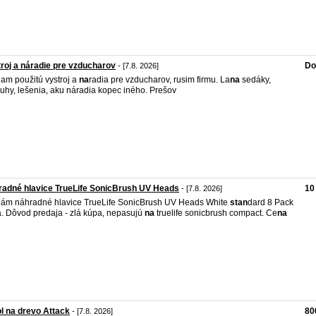
roj a náradie pre vzducharov
Do
- [7.8. 2026]
am použitú vystroj a
na
radia pre vzducharov, rusim firmu. La
na
sedáky,
uhy, lešenia, aku náradia kopec iného. Prešov
adné hlavice TrueLife SonicBrush UV Heads
10
- [7.8. 2026]
ám náhradné hlavice TrueLife SonicBrush UV Heads White
stan
dard 8 Pack
a. Dôvod predaja - zlá kúpa, nepasujú
na
truelife sonicbrush compact. Ce
na
l na drevo Attack
80
- [7.8. 2026]