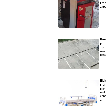
Pred
zapo
Pren
Pren
– N
uzat
cest
Elek
Elek
tech
mult
cent
...