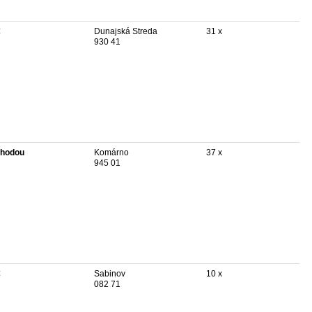
€
Dunajská Streda
31 x
930 41
hodou
Komárno
37 x
945 01
€
Sabinov
10 x
082 71