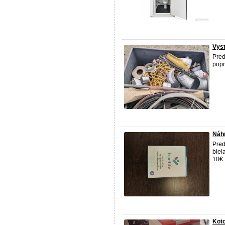
Vyst
Pred
popr
Náhr
Pred
biel
10€.
Koto