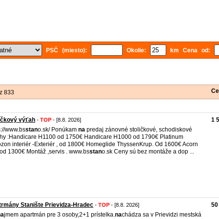
PSČ (miesto):
Okolie:
km Cena od:
Ce
z 833
ičkový výťah
1 
-
TOP
- [8.8. 2026]
s://www.bs
stan
o.sk/ Ponúkam
na
predaj zánovné stoličkové, schodiskové
hy :Handicare H1100 od 1750€ Handicare H1000 od 1790€ Platinum
zon interiér -Exteriér , od 1800€ Homeglide ThyssenKrup. Od 1600€ Acorn
od 1300€ Montáž ,servis . www.bs
stan
o.sk Ceny sú bez montáže a dop ...
rmány Stanište Prievidza-Hradec
50
-
TOP
- [8.8. 2026]
na
jmem apartmán pre 3 osoby,2+1 prístelka.
na
chádza sa v Prievidzi mestská