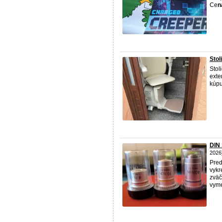
Ce
n
Stol
Stol
exte
kúpu
DIN
2026
Pred
vykr
zväč
vyme