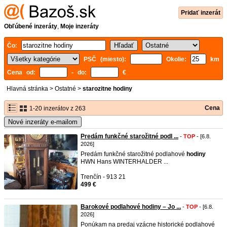
Pridať inzerát
Obľúbené inzeráty
,
Moje inzeráty
Čo:
PSČ (miesto):
Okolie:
km
Cena od:
- do:
€
Hlavná stránka
>
Ostatné
>
starozitne hodiny
Cena
1-20 inzerátov z 263
Nové inzeráty e-mailom
Predám funkčné starožitné podl ...
-
TOP
- [6.8.
2026]
Predám funkčné starožitné podlahové
hodiny
HWN Hans WINTERHALDER ...
Trenčín - 913 21
499 €
Barokové podlahové hodiny – Jo ...
-
TOP
- [6.8.
2026]
Ponúkam na predaj vzácne historické podlahové