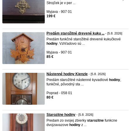
Strojček je v per ...
Myjava - 907 01
199 €
Predám starožitné drevené kuku ...
- [5.8. 2026]
Predám funkčné starožitné drevené kukučkové
hodiny
. Vzhľadovo sú ...
Myjava - 907 01
85 €
Nástenné hodiny Kienzle
- [5.8. 2026]
Predám starožitné nástenné kyvadlové
hodiny
,
funkčné, pôvodný sta ...
Poprad - 058 01
80 €
Starozitne hodiny
- [5.8. 2026]
Predam zo svojej zbierky
starozitne
funkcne
dvojzavazove
hodiny
z ...