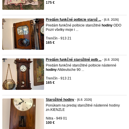
175 €
Predám funkčné polbicie starož ...
- [6.8. 2026]
Predám funkčné polbicie starožitné
hodiny
ODO
Pozri všetky moje i ...
Trenčín - 913 21
165 €
Predám funkčné starožitné polb ...
- [6.8. 2026]
Predám funkčné starožitné polbicie nástenné
hodiny
Altdeutsche 90 ...
Trenčín - 913 21
165 €
Starožitné hodiny
- [6.8. 2026]
Ponúkam na predaj starožitné nástenné hodiny
zn.KIENZLE
Nitra - 949 01
100 €