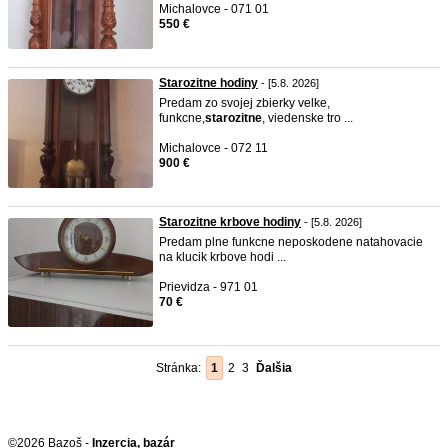
Michalovce - 071 01
550 €
Starozitne hodiny
- [5.8. 2026]
Predam zo svojej zbierky velke,
funkcne,
starozitne
, viedenske tro ...
Michalovce - 072 11
900 €
Starozitne krbove hodiny
- [5.8. 2026]
Predam plne funkcne neposkodene natahovacie
na klucik krbove hodi ...
Prievidza - 971 01
70 €
Stránka:
1
2
3
Ďalšia
©2026 Bazoš -
Inzercia, bazár