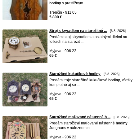
hodiny
s prestížnym ...
Trenčín - 911 05
5 800 €
Stroj s kyvadlom na starožitné ...
- [6.8. 2026]
Predám stroj s kyvadlom a ostatnými dielmi na
fotkách na starožit ...
Myjava - 906 22
65 €
Starožitné kukučkové hodiny
- [6.8. 2026]
Predám troje starožitné kukučkové
hodiny
, všetky
kompletné aj so ...
Myjava - 906 22
65 €
Starožitné maľované nástenné h ...
- [6.8. 2026]
Predám starožitné maľované nástenné
hodiny
Junghans v náleznom st ...
Myjava - 906 22