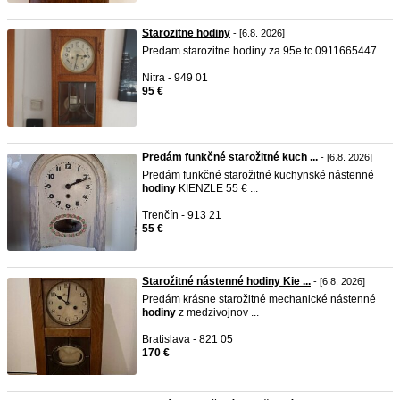
Starozitne hodiny
- [6.8. 2026]
Predam starozitne hodiny za 95e tc 0911665447
Nitra - 949 01
95 €
Predám funkčné starožitné kuch ...
- [6.8. 2026]
Predám funkčné starožitné kuchynské nástenné
hodiny
KIENZLE 55 € ...
Trenčín - 913 21
55 €
Starožitné nástenné hodiny Kie ...
- [6.8. 2026]
Predám krásne starožitné mechanické nástenné
hodiny
z medzivojnov ...
Bratislava - 821 05
170 €