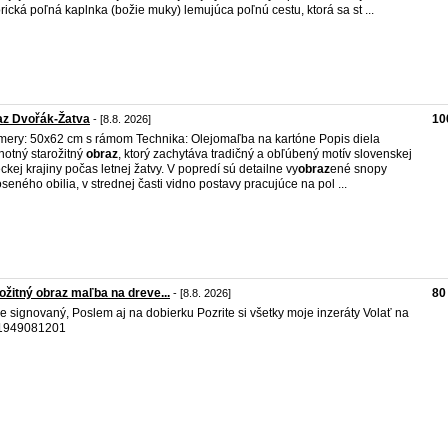
orická poľná kaplnka (božie muky) lemujúca poľnú cestu, ktorá sa st ...
az Dvořák-Žatva
10
- [8.8. 2026]
ery: 50x62 cm s rámom Technika: Olejomaľba na kartóne Popis diela
otný starožitný
obraz
, ktorý zachytáva tradičný a obľúbený motív slovenskej
eckej krajiny počas letnej žatvy. V popredí sú detailne vy
obraz
ené snopy
seného obilia, v strednej časti vidno postavy pracujúce na pol ...
ožitný obraz maľba na dreve...
80
- [8.8. 2026]
je signovaný, Poslem aj na dobierku Pozrite si všetky moje inzeráty Volať na
1949081201