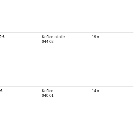
0 €
Košice-okolie
19 x
044 02
 €
Košice
14 x
040 01