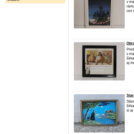
v ma
rámu
cez 
Obra
Pred
v ma
šírk
aj m
Star
Star
šírk
si a