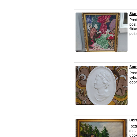
Star
Pred
pozl
šírk
pošt
Star
Pred
výbo
dobr
Obr
Rozm
diel
upok