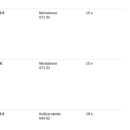
0 €
Michalovce
15 x
071 01
 €
Michalovce
15 x
071 01
0 €
Košice-okolie
19 x
044 02