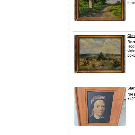
hist
Obr
Rozm
Hodn
vidi
poko
Star
Nie 
+42