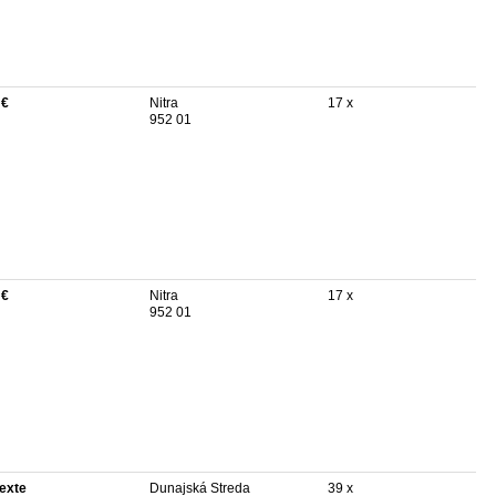
 €
Nitra
17 x
952 01
 €
Nitra
17 x
952 01
texte
Dunajská Streda
39 x