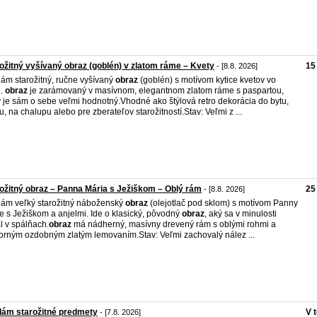
ožitný vyšívaný obraz (goblén) v zlatom ráme – Kvety
15
- [8.8. 2026]
ám starožitný, ručne vyšívaný
obraz
(goblén) s motívom kytice kvetov vo
e.
obraz
je zarámovaný v masívnom, elegantnom zlatom ráme s paspartou,
ý je sám o sebe veľmi hodnotný. ​Vhodné ako štýlová retro dekorácia do bytu,
, na chalupu alebo pre zberateľov starožitností. ​Stav: Veľmi z ...
ožitný obraz – Panna Mária s Ježiškom – Oblý rám
25
- [8.8. 2026]
dám veľký starožitný náboženský
obraz
(olejotlač pod sklom) s motívom Panny
e s Ježiškom a anjelmi. Ide o klasický, pôvodný
obraz
, aký sa v minulosti
 v spálňach. ​
obraz
má nádherný, masívny drevený rám s oblými rohmi a
orným ozdobným zlatým lemovaním. ​Stav: Veľmi zachovalý nález ...
dám starožitné predmety
V 
- [7.8. 2026]