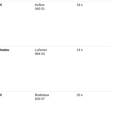
 €
Košice
18 x
040 01
hodou
Lučenec
14 x
984 03
 €
Bratislava
20 x
830 07