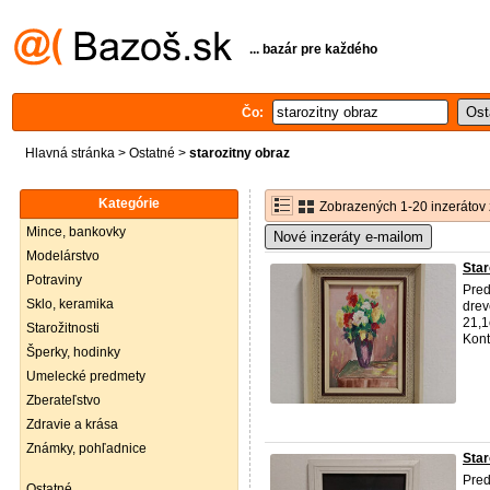
... bazár pre každého
Čo:
Hlavná stránka
>
Ostatné
>
starozitny obraz
Kategórie
Zobrazených 1-20 inzerátov 
Mince, bankovky
Nové inzeráty e-mailom
Modelárstvo
Star
Potraviny
Pred
Sklo, keramika
drev
21,1
Starožitnosti
Kont
Šperky, hodinky
Umelecké predmety
Zberateľstvo
Zdravie a krása
Známky, pohľadnice
Sta
Pred
Ostatné