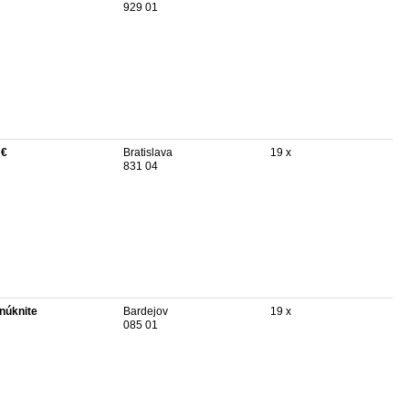
929 01
 €
Bratislava
19 x
831 04
núknite
Bardejov
19 x
085 01