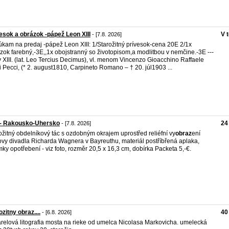
esok a obrázok -pápež Leon XIII
V 
- [7.8. 2026]
kam na predaj -pápež Leon XIII: 1/Starožitný prívesok-cena 20E 2/1x
zok farebný,-3E,,1x obojstranný so životopisom,a modlitbou v nemčine.-3E ---
v XIII. (lat. Leo Tercius Decimus), vl. menom Vincenzo Gioacchino Raffaele
i Pecci, (* 2. august1810, Carpineto Romano – † 20. júl1903 ...
 - Rakousko-Uhersko
24
- [7.8. 2026]
ožitný obdelníkový tác s ozdobným okrajem uprostřed reliéfní vy
obraz
ení
vy divadla Richarda Wagnera v Bayreuthu, materiál postříbřená aplaka,
ky opotřebení - viz foto, rozměr 20,5 x 16,3 cm, dobírka Packeta 5,-€.
ozitny obraz....
40
- [6.8. 2026]
relová litografia mosta na rieke od umelca Nicolasa Markovicha. umelecká