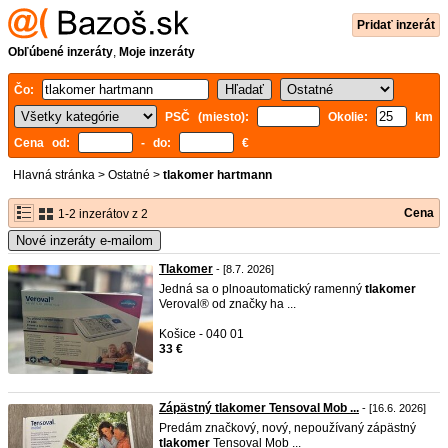
Pridať inzerát
Obľúbené inzeráty
,
Moje inzeráty
Čo:
PSČ (miesto):
Okolie:
km
Cena od:
- do:
€
Hlavná stránka
>
Ostatné
>
tlakomer hartmann
Cena
1-2 inzerátov z 2
Nové inzeráty e-mailom
Tlakomer
- [8.7. 2026]
Jedná sa o plnoautomatický ramenný
tlakomer
Veroval® od značky ha ...
Košice - 040 01
33 €
Zápästný tlakomer Tensoval Mob ...
- [16.6. 2026]
Predám značkový, nový, nepoužívaný zápästný
tlakomer
Tensoval Mob ...