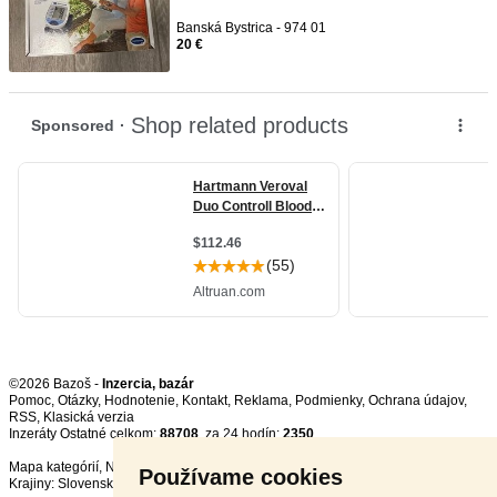
Banská Bystrica - 974 01
20 €
©2026 Bazoš -
Inzercia, bazár
Pomoc
,
Otázky
,
Hodnotenie
,
Kontakt
,
Reklama
,
Podmienky
,
Ochrana údajov
,
RSS
,
Inzeráty Ostatné celkom:
88708
, za 24 hodín:
2350
Mapa kategórií
,
Najvyhľadávanejšie výrazy
Používame cookies
Krajiny:
Slovensko
,
Česká republika
,
Poľsko
,
Rakúsko