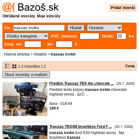
Pridať inzerát
Obľúbené inzeráty
,
Moje inzeráty
Čo:
PSČ (miesto):
Okolie:
km
Cena od:
- do:
€
Hlavná stránka
>
Ostatné
>
traxxas trx4m
Cena
1-2 inzerátov z 2
Nové inzeráty e-mailom
Predám Traxxas TRX 4m chevrole ...
- [25.7. 2026]
Predám tento krásny
traxxas
trx4m
chevrolet
hightrail verzia . 👍🙂 ...
Ilava - 018 64
180 €
Traxxas TRX4M brushless Ford F ...
- [20.7. 2026]
traxxas
trx4m
ford f150 hightrail verzia . Ma
brushless
traxxas
...