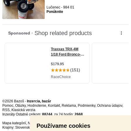
Lučenec - 984 01
Ponúknite
©2026 Bazoš -
Inzercia, bazár
Pomoc
,
Otázky
,
Hodnotenie
,
Kontakt
,
Reklama
,
Podmienky
,
Ochrana údajov
,
RSS
,
Inzeráty Ostatné celkom:
88244
, za 24 hodín:
2668
Mapa kategórií
,
Najvyhľadávanejšie výrazy
Používame cookies
Krajiny:
Slovensko
,
Česká republika
,
Poľsko
,
Rakúsko