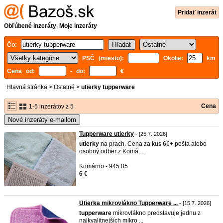
Pridať inzerát
Obľúbené inzeráty
,
Moje inzeráty
Čo:
PSČ (miesto):
Okolie:
km
Cena od:
- do:
€
Hlavná stránka
>
Ostatné
>
utierky tupperware
Cena
1-5 inzerátov z 5
Nové inzeráty e-mailom
Tupperware utierky
- [25.7. 2026]
utierky
na prach. Cena za kus 6€+ pošta alebo
osobný odber z Komá ...
Komárno - 945 05
6 €
Utierka mikrovlákno Tupperware ...
- [15.7. 2026]
tupperware
mikrovlákno predstavuje jednu z
najkvalitnejších mikro ...