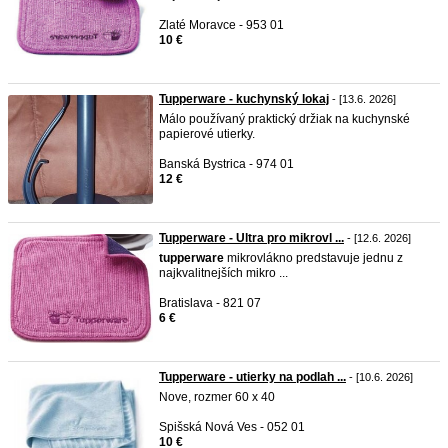
Zlaté Moravce - 953 01
10 €
Tupperware - kuchynský lokaj
- [13.6. 2026]
Málo používaný praktický držiak na kuchynské
papierové utierky.
Banská Bystrica - 974 01
12 €
Tupperware - Ultra pro mikrovl ...
- [12.6. 2026]
tupperware
mikrovlákno predstavuje jednu z
najkvalitnejších mikro ...
Bratislava - 821 07
6 €
Tupperware - utierky na podlah ...
- [10.6. 2026]
Nove, rozmer 60 x 40
Spišská Nová Ves - 052 01
10 €